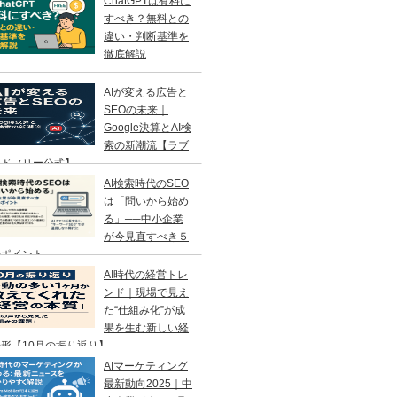
ChatGPTは有料に
すべき？無料との
違い・判断基準を
徹底解説
AIが変える広告と
SEOの未来｜
Google決算とAI検
索の新潮流【ラブ
ンドフリー公式】
AI検索時代のSEO
は「問いから始め
る」──中小企業
が今見直すべき５
のポイント
AI時代の経営トレ
ンド｜現場で見え
た“仕組み化”が成
果を生む新しい経
形【10月の振り返り】
AIマーケティング
最新動向2025｜中