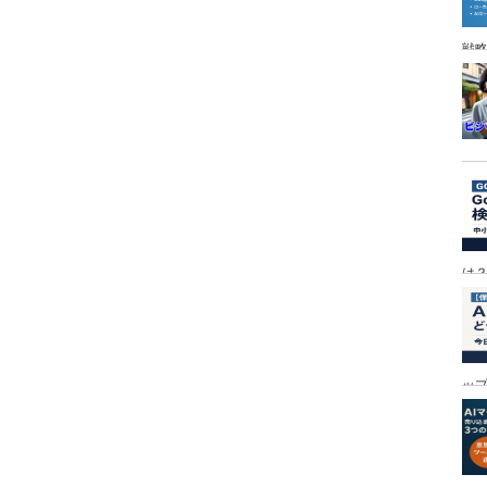
戦
は
ッ