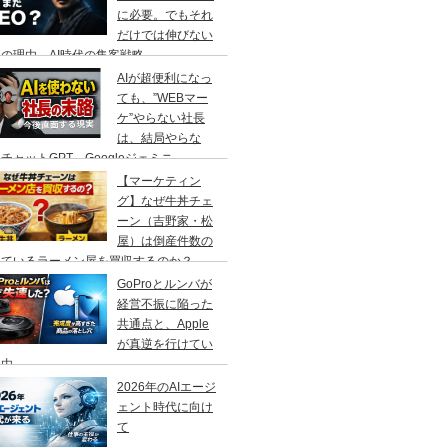
に必要。でもそれ
だけでは伸びない
の理由、AI時代の集客戦略
AIが超便利になっ
ても、”WEBマー
ケ”やらない社長
は、結局やらな
チャットGPT、Googleジェミニ
【マーケティン
グ】なぜ牛丼チェ
ーン（吉野家・松
屋）は倒産件数の
えているラーメン屋を買収するのか？
GoProとルンバが
経営不振に陥った
共通点と、Apple
が真逆を行けてい
理由
2026年のAIエージ
ェント時代に向け
て