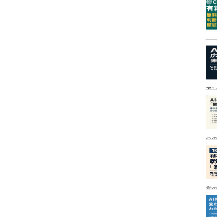
ア
つ
営の