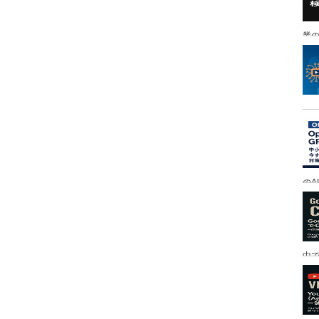
業の
のA
中