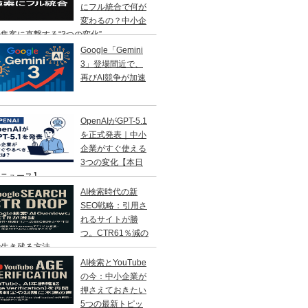
にフル統合で何が
変わるの？中小企
集客に直撃する“3つの変化”
Google「Gemini
3」登場間近で、
再びAI競争が加速
OpenAIがGPT-5.1
を正式発表｜中小
企業がすぐ使える
3つの変化【本日
Iニュース】
AI検索時代の新
SEO戦略：引用さ
れるサイトが勝
つ。CTR61％減の
で生き残る方法
AI検索とYouTube
の今：中小企業が
押さえておきたい
5つの最新トピッ