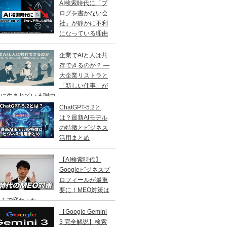
AI検索時代に「ブ
ログを書かない会
社」が静かに不利
になっている理由
企業でAIと人は共
存できるのか？ ―
大企業リストラと
「新しい仕事」が
に生まれている理由 ―
ChatGPT-5.2と
は？最新AIモデル
の特徴とビジネス
活用まとめ
【AI検索時代】
Googleビジネスプ
ロフィールが最重
要に！MEO対策は
こまで変わった
【Google Gemini
3 完全解説】検索