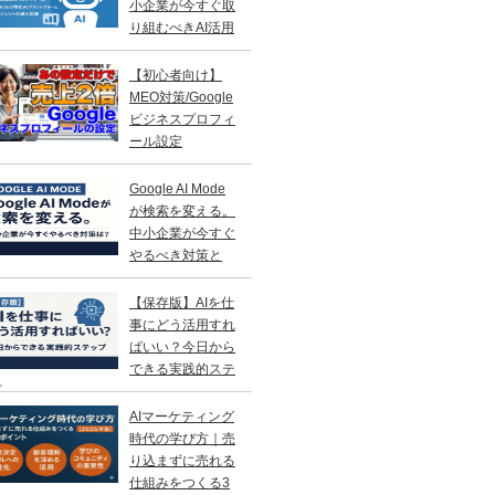
小企業が今すぐ取
り組むべきAI活用
略
【初心者向け】
MEO対策/Google
ビジネスプロフィ
ール設定
Google AI Mode
が検索を変える。
中小企業が今すぐ
やるべき対策と
？
【保存版】AIを仕
事にどう活用すれ
ばいい？今日から
できる実践的ステ
プ
AIマーケティング
時代の学び方｜売
り込まずに売れる
仕組みをつくる3