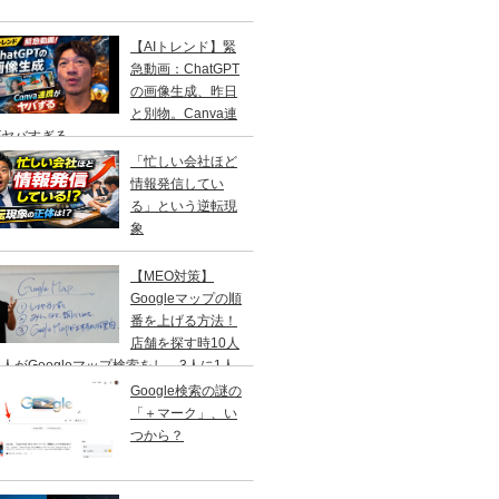
【AIトレンド】緊
急動画：ChatGPT
の画像生成、昨日
と別物。Canva連
がヤバすぎる
「忙しい会社ほど
情報発信してい
る」という逆転現
象
【MEO対策】
Googleマップの順
番を上げる方法！
店舗を探す時10人
人がGoogleマップ検索をし、3人に1人
１日以内に来店する事を知ってますか？
Google検索の謎の
「＋マーク」、い
つから？