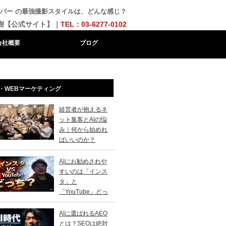
バー の最強撮影スタイルは、どんな感じ？
樹【公式サイト】｜
TEL：03-6277-0102
会社概要
ブログ
・WEBマーケティング
経営者が抱えるネ
ット集客とAIの悩
み｜何から始めれ
ばいいのか？
AIにお勧めされや
すいのは「インス
タ」と
「YouTube」どっ
？
AIに選ばれるAEO
とは？SEOは絶対