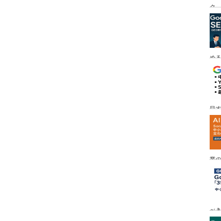
ク
める
目す
業の
め
べ