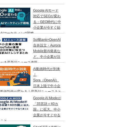
Google AIモード
対応でSEOが変わ
る：GEO時代に中
小企業が今すぐ始
AIマーケティング戦略
SoftBank×OpenAI
合弁設立・Aurora
Mobile新AI発表な
ど、中小企業が注
べき最新AIニュース速報
AI動画時代が到来
｜
Sora（OpenAI）
日本上陸で中小企
動画制作が変わる！最新AIニュースまと
Google AI Modeが
「35言語＋40カ
国」に拡大。中小
企業が今すぐやる
きこと