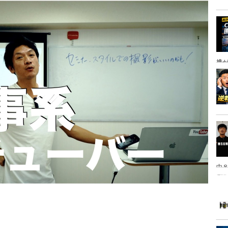
携
中８
は