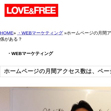
HOME
»
・WEBマーケティング
»ホームページの月間アクセス数は、ページ数
係がある？
・WEBマーケティング
ホームページの月間アクセス数は、ページ数に関係がある