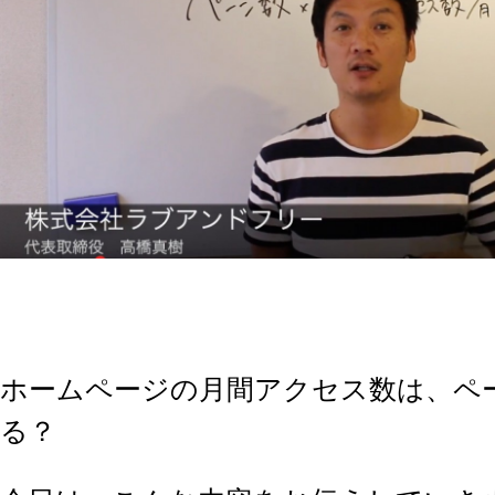
ホームページの月間アクセス数は、ページ数に関係が
る？
今日は、こんな内容をお伝えしていきます。
ご参考にしてください。