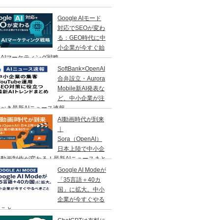
Google AIモード
対応でSEOが変わ
る：GEO時代に中
小企業が今すぐ始
AIマーケティング戦略
SoftBank×OpenAI
合弁設立・Aurora
Mobile新AI発表な
ど、中小企業が注
べき最新AIニュース速報
AI動画時代が到来
｜
Sora（OpenAI）
日本上陸で中小企
動画制作が変わる！最新AIニュースまと
Google AI Modeが
「35言語＋40カ
国」に拡大。中小
企業が今すぐやる
きこと