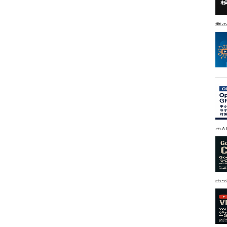
業の
のA
中