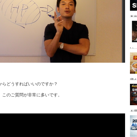
本当
い。
増
からどうすればいいのですか？
、このご質問が非常に多いです。
る