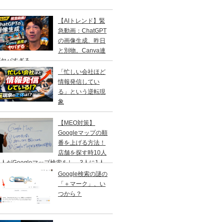
【AIトレンド】緊
急動画：ChatGPT
の画像生成、昨日
と別物。Canva連
がヤバすぎる
「忙しい会社ほど
情報発信してい
る」という逆転現
象
【MEO対策】
Googleマップの順
番を上げる方法！
店舗を探す時10人
人がGoogleマップ検索をし、3人に1人
１日以内に来店する事を知ってますか？
Google検索の謎の
「＋マーク」、い
つから？