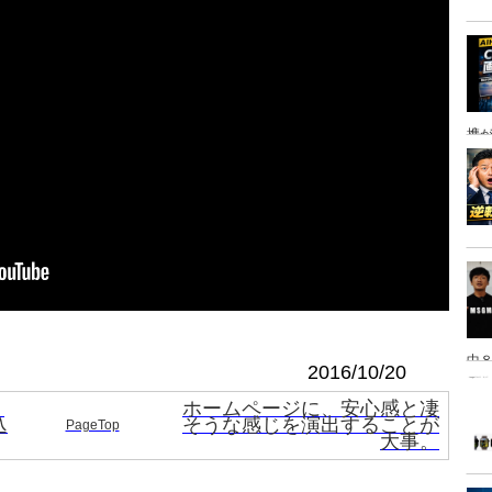
携
中８
2016/10/20
は
。
ホームページに、安心感と凄
込
そうな感じを演出することが
PageTop
大事。