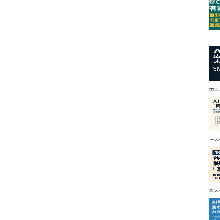
ア
つ
営の