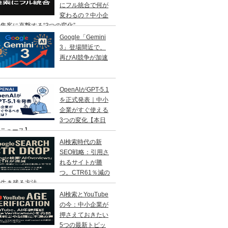
にフル統合で何が
変わるの？中小企
集客に直撃する“3つの変化”
Google「Gemini
3」登場間近で、
再びAI競争が加速
OpenAIがGPT-5.1
を正式発表｜中小
企業がすぐ使える
3つの変化【本日
Iニュース】
AI検索時代の新
SEO戦略：引用さ
れるサイトが勝
つ。CTR61％減の
で生き残る方法
AI検索とYouTube
の今：中小企業が
押さえておきたい
5つの最新トピッ