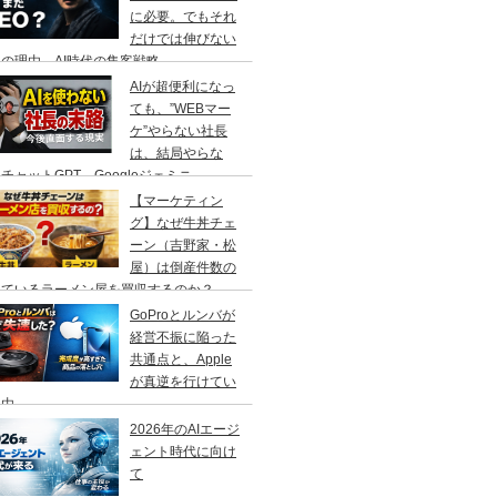
に必要。でもそれ
だけでは伸びない
の理由、AI時代の集客戦略
AIが超便利になっ
ても、”WEBマー
ケ”やらない社長
は、結局やらな
チャットGPT、Googleジェミニ
【マーケティン
グ】なぜ牛丼チェ
ーン（吉野家・松
屋）は倒産件数の
えているラーメン屋を買収するのか？
GoProとルンバが
経営不振に陥った
共通点と、Apple
が真逆を行けてい
理由
2026年のAIエージ
ェント時代に向け
て