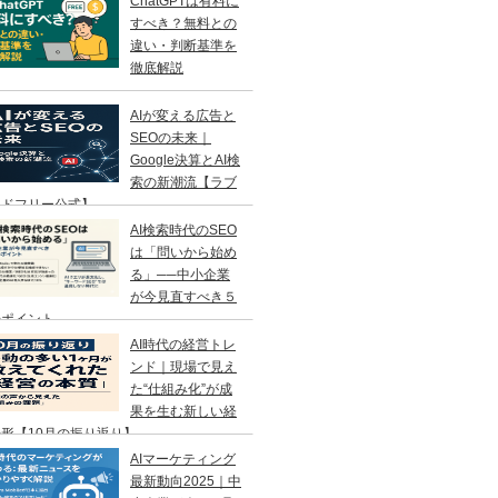
ChatGPTは有料に
すべき？無料との
違い・判断基準を
徹底解説
AIが変える広告と
SEOの未来｜
Google決算とAI検
索の新潮流【ラブ
ンドフリー公式】
AI検索時代のSEO
は「問いから始め
る」──中小企業
が今見直すべき５
のポイント
AI時代の経営トレ
ンド｜現場で見え
た“仕組み化”が成
果を生む新しい経
形【10月の振り返り】
AIマーケティング
最新動向2025｜中