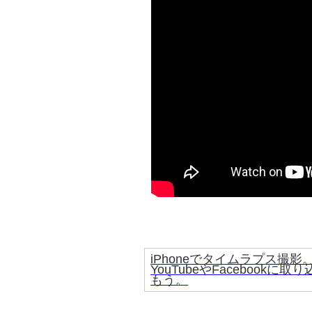
iPhoneでタイムラプス撮影
YouTubeやFacebookに取り
もう。