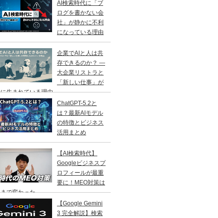
AI検索時代に「ブ
ログを書かない会
社」が静かに不利
になっている理由
企業でAIと人は共
存できるのか？ ―
大企業リストラと
「新しい仕事」が
に生まれている理由 ―
ChatGPT-5.2と
は？最新AIモデル
の特徴とビジネス
活用まとめ
【AI検索時代】
Googleビジネスプ
ロフィールが最重
要に！MEO対策は
こまで変わった
【Google Gemini
3 完全解説】検索