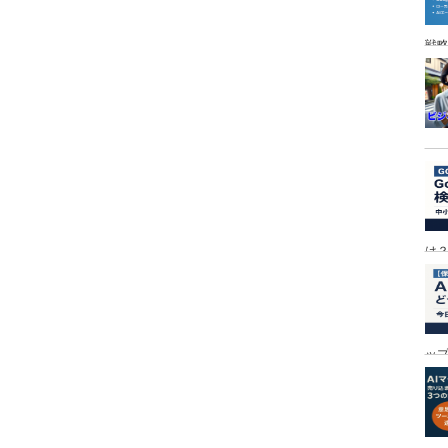
戦
は
ッ