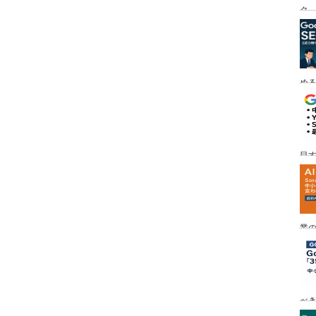
ク
める
目す
業の
め
べ