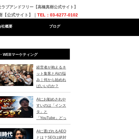
会社ラブアンドフリー【高橋真樹公式サイト】
樹【公式サイト】｜
TEL：03-6277-0102
会社概要
ブログ
・WEBマーケティング
経営者が抱えるネ
ット集客とAIの悩
み｜何から始めれ
ばいいのか？
AIにお勧めされや
すいのは「インス
タ」と
「YouTube」どっ
？
AIに選ばれるAEO
とは？SEOは絶対