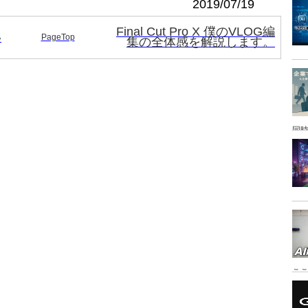
2019/07/19
Final Cut Pro X 僕のVLOG編
い
PageTop
集の全体感を解説します。
同時
こ