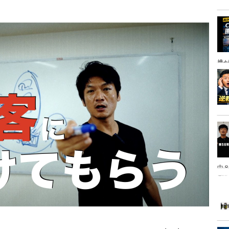
携
中８
は