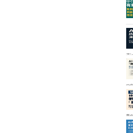
ア
つ
営の