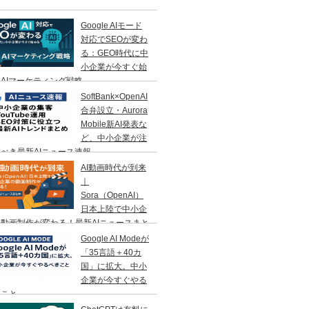
Google AIモード
対応でSEOが変わ
る：GEO時代に中
小企業が今すぐ始
AIマーケティング戦略
SoftBank×OpenAI
合弁設立・Aurora
Mobile新AI発表な
ど、中小企業が注
べき最新AIニュース速報
AI動画時代が到来
｜
Sora（OpenAI）
日本上陸で中小企
動画制作が変わる！最新AIニュースまと
Google AI Modeが
「35言語＋40カ
国」に拡大。中小
企業が今すぐやる
きこと