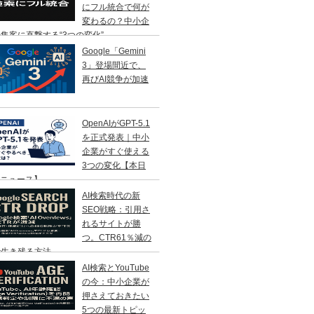
にフル統合で何が
変わるの？中小企
集客に直撃する“3つの変化”
Google「Gemini
3」登場間近で、
再びAI競争が加速
OpenAIがGPT-5.1
を正式発表｜中小
企業がすぐ使える
3つの変化【本日
Iニュース】
AI検索時代の新
SEO戦略：引用さ
れるサイトが勝
つ。CTR61％減の
で生き残る方法
AI検索とYouTube
の今：中小企業が
押さえておきたい
5つの最新トピッ