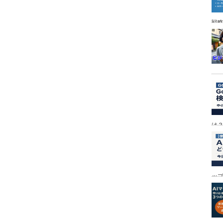
戦
は
ッ