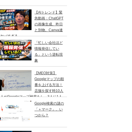
【AIトレンド】緊
急動画：ChatGPT
の画像生成、昨日
と別物。Canva連
がヤバすぎる
「忙しい会社ほど
情報発信してい
る」という逆転現
象
【MEO対策】
Googleマップの順
番を上げる方法！
店舗を探す時10人
人がGoogleマップ検索をし、3人に1人
１日以内に来店する事を知ってますか？
Google検索の謎の
「＋マーク」、い
つから？