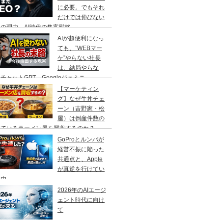
に必要。でもそれ
だけでは伸びない
の理由、AI時代の集客戦略
AIが超便利になっ
ても、”WEBマー
ケ”やらない社長
は、結局やらな
チャットGPT、Googleジェミニ
【マーケティン
グ】なぜ牛丼チェ
ーン（吉野家・松
屋）は倒産件数の
えているラーメン屋を買収するのか？
GoProとルンバが
経営不振に陥った
共通点と、Apple
が真逆を行けてい
理由
2026年のAIエージ
ェント時代に向け
て