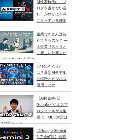
AI検索時代に「ブ
ログを書かない会
社」が静かに不利
になっている理由
企業でAIと人は共
存できるのか？ ―
大企業リストラと
「新しい仕事」が
に生まれている理由 ―
ChatGPT-5.2と
は？最新AIモデル
の特徴とビジネス
活用まとめ
【AI検索時代】
Googleビジネスプ
ロフィールが最重
要に！MEO対策は
こまで変わった
【Google Gemini
3 完全解説】検索