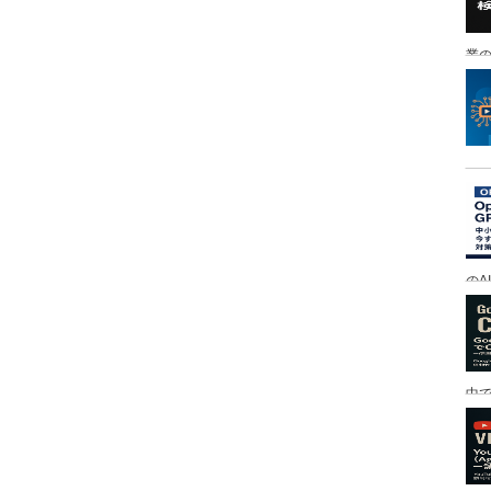
業の
のA
中