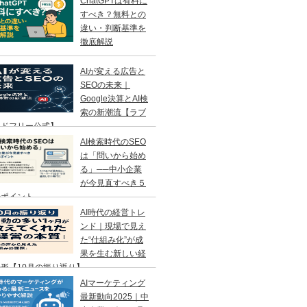
ChatGPTは有料に
すべき？無料との
違い・判断基準を
徹底解説
AIが変える広告と
SEOの未来｜
Google決算とAI検
索の新潮流【ラブ
ンドフリー公式】
AI検索時代のSEO
は「問いから始め
る」──中小企業
が今見直すべき５
のポイント
AI時代の経営トレ
ンド｜現場で見え
た“仕組み化”が成
果を生む新しい経
形【10月の振り返り】
AIマーケティング
最新動向2025｜中