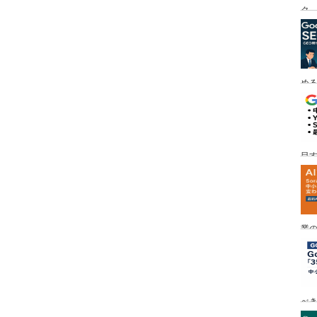
ク
める
目す
業の
め
べ