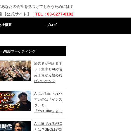
にあなたの会社を見つけてもらうためには？
樹【公式サイト】｜
TEL：03-6277-0102
会社概要
ブログ
・WEBマーケティング
経営者が抱えるネ
ット集客とAIの悩
み｜何から始めれ
ばいいのか？
AIにお勧めされや
すいのは「インス
タ」と
「YouTube」どっ
？
AIに選ばれるAEO
とは？SEOは絶対