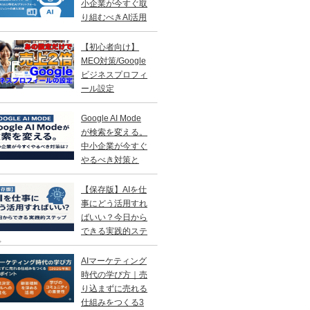
小企業が今すぐ取
り組むべきAI活用
略
【初心者向け】
MEO対策/Google
ビジネスプロフィ
ール設定
Google AI Mode
が検索を変える。
中小企業が今すぐ
やるべき対策と
？
【保存版】AIを仕
事にどう活用すれ
ばいい？今日から
できる実践的ステ
プ
AIマーケティング
時代の学び方｜売
り込まずに売れる
仕組みをつくる3