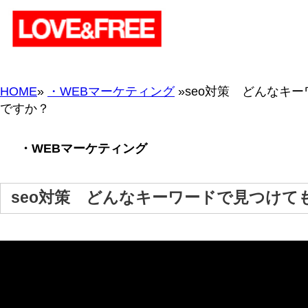
HOME
»
・WEBマーケティング
»seo対策 どんなキーワードで見つけてもら
ですか？
・WEBマーケティング
seo対策 どんなキーワードで見つけてもらいたいですか