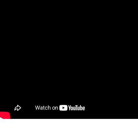
仕事とプライベートの情報発信の内容とバラ
ス/ 
YouTubeでも、ブログでも同じなんですけど
報発信する時に、仕事に直結する内容とプラ
ート的な内容と、どのくらいの割合にすれば
か、悩んだりしませんか？今回のゴールデン
ークは、10日間と非常に長かったのですが、