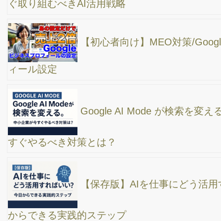
YouTube動画編集ソフトをフィモーラへ完全移
行！アイムービーとFINAL CUT Proとの比較、凄いと思う６つの
ポイント
【ご相談】SNS集客を始めたいのですがどうすれ
ば良いか分からない。SNSをやる理由
【初心者でも出来る６つのホームページ集客方
法！】SNS、ビジネスプロフィール、SEO対策、メルマガ、メー
ルマーケティング、広告
「チャットGPT」×「ラッコキーワード」で、ブ
ログやYouTubのネタ出しタイトル案出しが楽勝！これは凄い！
反応が取れる、効果的なホームページの構成。９