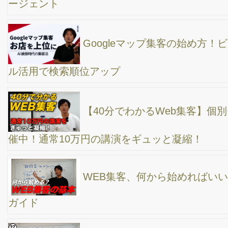
SNS集客の始め方と基本的なポイント
約1年ぶりに、ビジネス系チャンネル（高橋真樹
の好きな仕事で稼ぐ学校）を復活させます！その経緯などお話し
します。
Youtubeの再生回数を増やす方法とは？ 自分自
身、失敗したからこそ分かるんです。
ユーチューブ撮影で上手に話すための5つのコツ
”SEO対策ってどんな手順で進めて行けば良いの
か？”