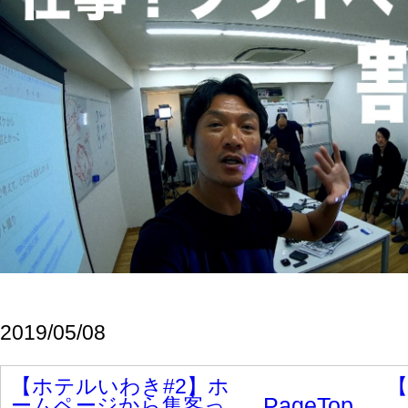
AI検索時代の新SEO戦略：引用されるサイトが勝
つ。CTR61％減の中で生き残る方法
AI検索とYouTubeの今：中小企業が押さえておき
たい5つの最新トピック
Google AIモード対応でSEOが変わる：GEO時代
に中小企業が今すぐ始めるAIマーケティング戦略
SoftBank×OpenAI合弁設立・Aurora Mobile新AI発