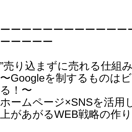
ホームページ集客 無料セミナー
対象者： HPを新規・リニューアル
作をお考えの方
費用 ： 今だけ無料
場 所： 東京都渋谷区恵比寿
→
http://www.loveandfree.jp/theme336.ht
YouTube（ユーチューブ）活用集客セ
ナー