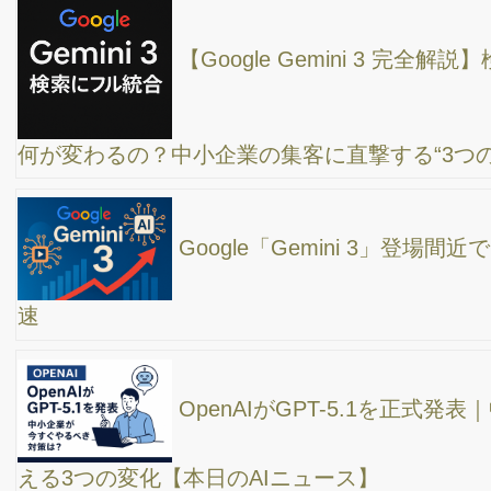
【WEB集客のコンサルティング事例】SEO対策、
SNS、Googleビジネスプロフィール、YouTube、ホームページ、
Google広告
YouTube集客成功の秘訣は諦めない事！
初心者でもできる！ホームページでお客様を引き
つける方法/ ホームページ集客/ホームページ作り方/高橋真樹
ペルソナ（ターゲット）設定合ってますか？そも
そもペルソナとは？マブだち戦略について解説！情報発信の方
法、SNSの使い方。
【初心者向け】チャットGPTはWEB集客のどんな