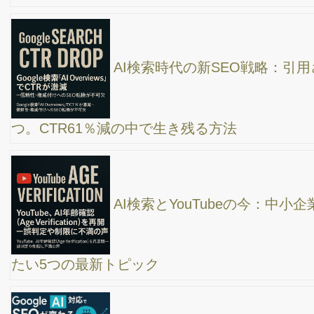
シーンで活用出来るのか？使い方を解説！
キャンパー視点からの”スノーピーク純利益99.8%
減” キャンプブーム失速から学ぶ事
【AI関連アプデ情報】チャットGPT、ジェミニ
（グーグルバード）、sora
【初心者向け】YouTubeを使って集客したい方へ
/ 動画の企画・動画撮影・動画編集のお悩み相談に回答！
【初心者向け】WEBマーケティングの基本！
Google検索から集客する方法について解説！