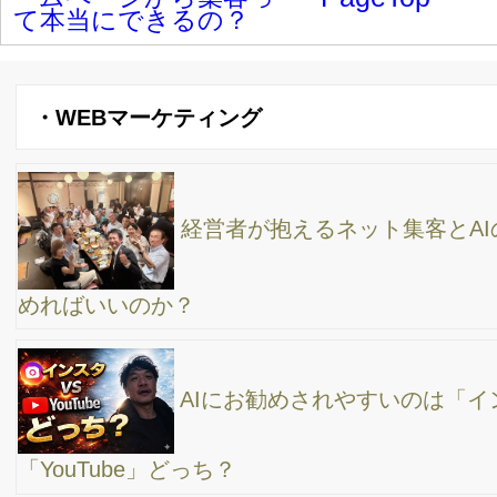
表など、中小企業が注目すべき最新AIニュース速報
AI動画時代が到来｜Sora（OpenAI）日本上陸で中
小企業の動画制作が変わる！最新AIニュースまとめ
Google AI Modeが「35言語＋40カ国」に拡大。中
小企業が今すぐやるべきこと
ChatGPTは有料にすべき？無料との違い・判断基
準を徹底解説
AIが変える広告とSEOの未来｜Google決算とAI検