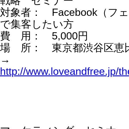
2019/05/08
【ホテルいわき#2】ホ
【ホテルいわき#1
PageTop
ームページから集客っ
もそもペルソナ
て本当にできるの？
な〜
・WEBマーケティング