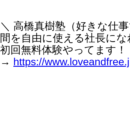
松屋）は倒産件数の増えているラーメン屋を買収するのか？
GoProとルンバが経営不振に陥った共通点と、
Appleが真逆を行けている理由
2026年のAIエージェント時代に向けて
【AIトレンド】緊急動画：ChatGPTの画像生成、
昨日と別物。Canva連携がヤバすぎる
「忙しい会社ほど情報発信している」という逆転
現象