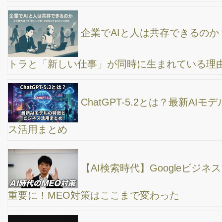
と今すぐできる対策とは
【茨城県水戸出張】YouTubeコンサル、チャンネ
ルの立ち上げ時に大事な事とは？
【静岡出張】YouTubeチャンネル運営で最初にぶ
つかる壁とは？ネタ作り＆広告の違い【現場の声】
ネット集客で結果が出る会社と失敗する会社の違
いを解説！
WEB集客で成功するために大切な2つのステッ
プ：見つけてもらい、選ばれる方法