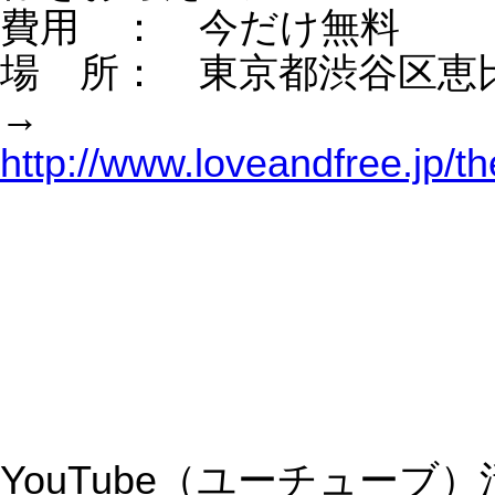
対象者： ＷＥＢ集客の全体像とブラ
ディングしたい方
費 用： 5,000円
場 所： 東京都渋谷区恵比寿
→
http://www.loveandfree.jp/theme105.ht
SEO対策セミナー
Yahoo!やGoogleの検索エンジンで１
ジ目に出る為の秘密
対象者： Yahoo!やGoogleの検索で