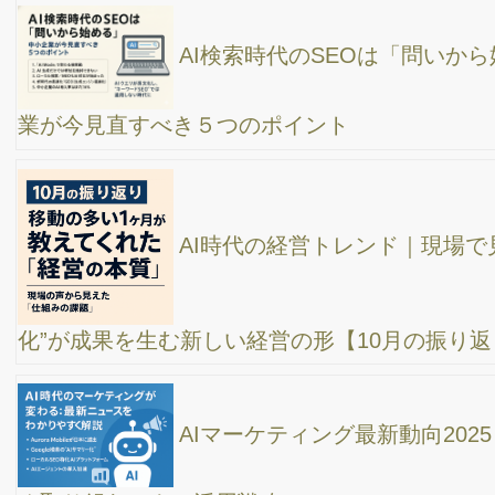
SEOで上位表示を成功させる為の100項目の内部
SEO要因チェックポイントをご紹介。
SNSやAIに毎月お金いくら払ってる？？/バッジっ
て実際どうなのよ？/時代はドンドン有料化？意味あるものとない
もの。
儲かる集客から営業までの流れ、FFMBマーケテ
ィングファネルについて解説！
ホームページ集客のご質問に回答します！LPしか
ないのですが、グーグル広告の予算は？、集客に効果的なSNSに
ついて