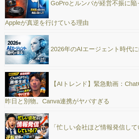
ィール設定
Google AI Mode が検索を変える。中小企業が今
すぐやるべき対策とは？
【保存版】AIを仕事にどう活用すればいい？今日
からできる実践的ステップ
AIマーケティング時代の学び方｜売り込まずに売
れる仕組みをつくる3つのポイント【2025年版】
AI講師を探している企業・団体様へ｜実践的AI研
修なら高橋真樹（全国対応）