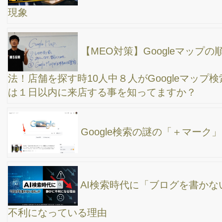
ChatGPTのAtlas（アトラス）爆誕！実際に使って
みた。ウェブブラウザと一体化した新しい形のAIブラウザ。AIエ
ージェント
Googleマップ集客の始め方！ビジネスプロフィー
ル活用で検索順位アップ
【40分でわかるWeb集客】個別セミナーを無料開
催中！通常10万円の講演をギュッと凝縮！
WEB集客、何から始めればいい？初心者向け10分
ガイド
ホームページからの問い合わせが激減!? その原因