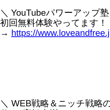
【MEO対策】Googleマップの順番を上げる方
法！店舗を探す時10人中８人がGoogleマップ検索をし、3人に1人
は１日以内に来店する事を知ってますか？
Google検索の謎の「＋マーク」、いつから？
AI検索時代に「ブログを書かない会社」が静かに
不利になっている理由
企業でAIと人は共存できるのか？ ― 大企業リス
トラと「新しい仕事」が同時に生まれている理由 ―
ChatGPT-5.2とは？最新AIモデルの特徴とビジネ
ス活用まとめ