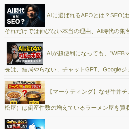
索の新潮流【ラブアンドフリー公式】
AI検索時代のSEOは「問いから始める」──中小企
業が今見直すべき５つのポイント
AI時代の経営トレンド｜現場で見えた“仕組み
化”が成果を生む新しい経営の形【10月の振り返り】
AIマーケティング最新動向2025｜中小企業が今す
ぐ取り組むべきAI活用戦略
【初心者向け】MEO対策/Googleビジネスプロフ