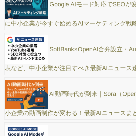
【速攻集客】上手にWEB集客をやっている人がみ
んなやっている事！超初心者でも分かる集客コツ
【2024年】最新SEO情報！知らないとヤバい。
Googleが個人クリエイターに焦点を合わせてきた！
「ターゲットオーディエンスを明確にしよう！」
【最新版】YouTubeのSEO対策！再生回数が爆伸
びする動画の作り方
【 5大SNS年代別利用率 】Instagram、
Facebook、YouTube、x、TikTok、あなたの会社のお客様は一体ど
れを使っている？最適なのはどれ？これを知っていれば売上倍増
間違いなし！