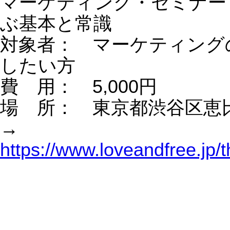
経営者が抱えるネット集客とAIの悩み｜何から始
めればいいのか？
AIにお勧めされやすいのは「インスタ」と
「YouTube」どっち？
AIに選ばれるAEOとは？SEOは絶対に必要。でも
それだけでは伸びない本当の理由、AI時代の集客戦略
AIが超便利になっても、”WEBマーケ”やらない社
長は、結局やらない。チャットGPT、Googleジェミニ
【マーケティング】なぜ牛丼チェーン（吉野家・