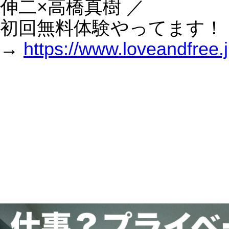
【AI検索時代】Googleビジネスプロフィールが最
重要に！MEO対策はここまで変わった
【Google Gemini 3 完全解説】検索にフル統合で
何が変わるの？中小企業の集客に直撃する“3つの変化”
Google「Gemini 3」登場間近で、再びAI競争が加
速
OpenAIがGPT-5.1を正式発表｜中小企業がすぐ使
える3つの変化【本日のAIニュース】