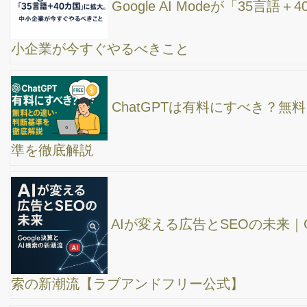
【 グーグル地図検索から、集客数を増やし、売上
アップに繋げる方法 】
全自動で1分のショート動画を作成！フィモーラ
のアップデート【ハイライト】機能が超凄いぞ！プレミアやファ
イナルカットプロにもこの機能はついてない。
SEO対策完全ガイド – Webサイトの検索順位を引
き上げる SEO対策のやり方
ブランド検索を増やす為にやるべき事