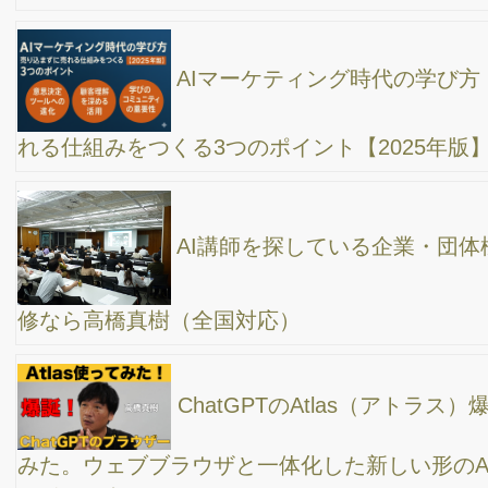
割が知らないホームページの作り方
YouTubeを効率良くやる為の６つのポイント！セ
ミナーを終えて改めて感じた事/パソコン、カメラなど機材、ガジ
ェット、動画編集やサムネイル作成、動画編集ソフト、アプリ、
チャットGPT
【起業のアイディア】一体何を売れば良いの
か？ 商品やサービスの作り方考え方
７月〜8月の気になるSNS、AI、SEO最新ニュー
ス！
グーグル、日本でもついに、生成AIを実装した
「SGE」の検索エンジンをスタートしたぞ。