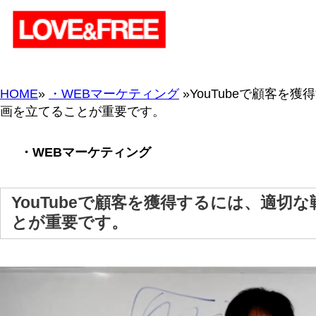
HOME
»
・WEBマーケティング
»YouTubeで顧客を獲得するには、適切な戦略
画を立てることが重要です。
・WEBマーケティング
YouTubeで顧客を獲得するには、適切な戦略と計画を立て
とが重要です。