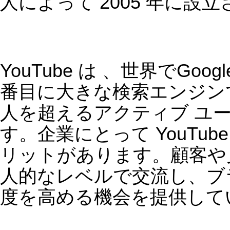
度を高める機会を提供しています。
YouTube は、動画コンテンツの最も
のあるプラットフォームの 1 つです。
品やサービスを宣伝するのに最適な場
です。顧客を獲得するには、適切な戦
と計画を立てることが重要です。
目を引くサムネイルを使用する、字幕
きの動画を使用する、有益なコンテン
を提供するなど、YouTube で顧客を
付ける方法はいくつかあります。