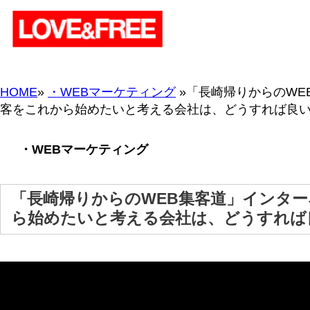
HOME
»
・WEBマーケティング
»「長崎帰りからのWEB集客道」インターネ
客をこれから始めたいと考える会社は、どうすれば良いのか？
・WEBマーケティング
「長崎帰りからのWEB集客道」インターネット集客をこ
ら始めたいと考える会社は、どうすれば良いのか？