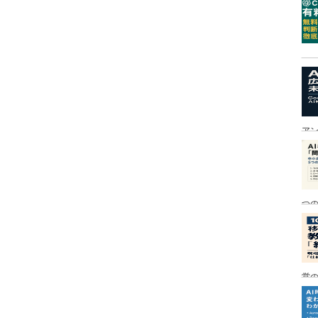
ア
つ
営の