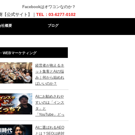
Facebookはオワコンなのか？
樹【公式サイト】｜
TEL：03-6277-0102
会社概要
ブログ
・WEBマーケティング
経営者が抱えるネ
ット集客とAIの悩
み｜何から始めれ
ばいいのか？
AIにお勧めされや
すいのは「インス
タ」と
「YouTube」どっ
？
AIに選ばれるAEO
とは？SEOは絶対