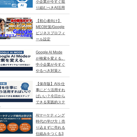
小企業が今すぐ取
り組むべきAI活用
略
【初心者向け】
MEO対策/Google
ビジネスプロフィ
ール設定
Google AI Mode
が検索を変える。
中小企業が今すぐ
やるべき対策と
？
【保存版】AIを仕
事にどう活用すれ
ばいい？今日から
できる実践的ステ
プ
AIマーケティング
時代の学び方｜売
り込まずに売れる
仕組みをつくる3