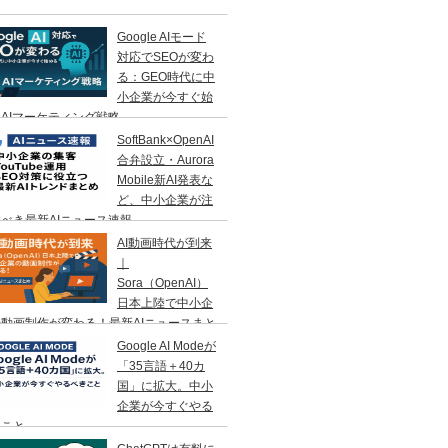
Google AIモード
対応でSEOが変わ
る：GEO時代に中
小企業が今すぐ始
AIマーケティング戦略
SoftBank×OpenAI
合弁設立・Aurora
Mobile新AI発表な
ど、中小企業が注
べき最新AIニュース速報
AI動画時代が到来
｜
Sora（OpenAI）
日本上陸で中小企
動画制作が変わる！最新AIニュースまと
Google AI Modeが
「35言語＋40カ
国」に拡大。中小
企業が今すぐやる
きこと