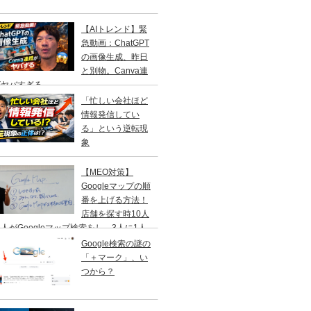
【AIトレンド】緊
急動画：ChatGPT
の画像生成、昨日
と別物。Canva連
がヤバすぎる
「忙しい会社ほど
情報発信してい
る」という逆転現
象
【MEO対策】
Googleマップの順
番を上げる方法！
店舗を探す時10人
人がGoogleマップ検索をし、3人に1人
１日以内に来店する事を知ってますか？
Google検索の謎の
「＋マーク」、い
つから？