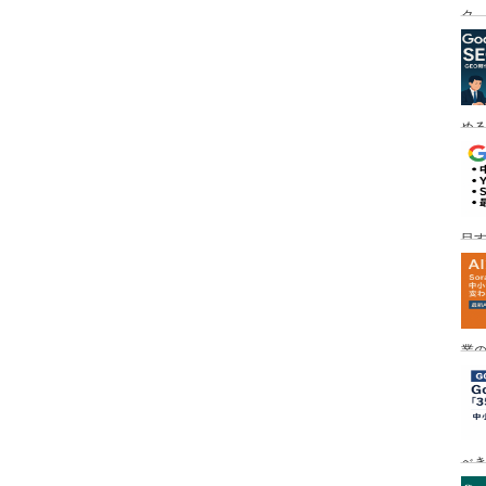
ク
める
目す
業の
め
べ