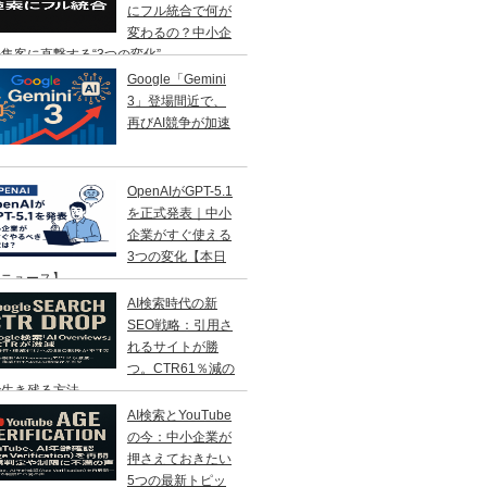
にフル統合で何が
変わるの？中小企
集客に直撃する“3つの変化”
Google「Gemini
3」登場間近で、
再びAI競争が加速
OpenAIがGPT-5.1
を正式発表｜中小
企業がすぐ使える
3つの変化【本日
Iニュース】
AI検索時代の新
SEO戦略：引用さ
れるサイトが勝
つ。CTR61％減の
で生き残る方法
AI検索とYouTube
の今：中小企業が
押さえておきたい
5つの最新トピッ