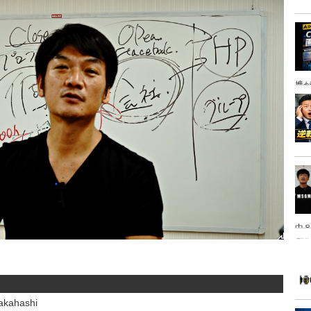
携
中８
は
kahashi