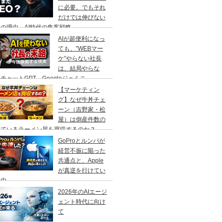
に必要。でもそれ
だけでは伸びない
の理由、AI時代の集客戦略
AIが超便利になっ
ても、”WEBマー
ケ”やらない社長
は、結局やらな
チャットGPT、Googleジェミニ
【マーケティン
グ】なぜ牛丼チェ
ーン（吉野家・松
屋）は倒産件数の
えているラーメン屋を買収するのか？
GoProとルンバが
経営不振に陥った
共通点と、Apple
が真逆を行けてい
理由
2026年のAIエージ
ェント時代に向け
て