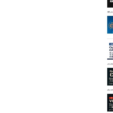
業の
のA
中