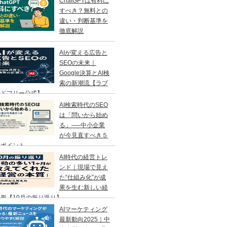
ChatGPTは有料に
すべき？無料との
違い・判断基準を
徹底解説
AIが変える広告と
SEOの未来｜
Google決算とAI検
索の新潮流【ラブ
ンドフリー公式】
AI検索時代のSEO
は「問いから始め
る」──中小企業
が今見直すべき５
のポイント
AI時代の経営トレ
ンド｜現場で見え
た“仕組み化”が成
果を生む新しい経
形【10月の振り返り】
AIマーケティング
最新動向2025｜中