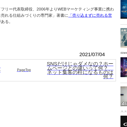
フリー代表取締役、2006年よりWEBマーケティング事業に携わ
に売れる仕組みづくりの専門家」著書に
「売り込まずに売れる営
がある。
2021/07/04
同時
SNSだけじゃダメなの？ホー
ネ
ムページとの違いって何？
い
PageTop
ネット集客の柱になるものは
何？
こ