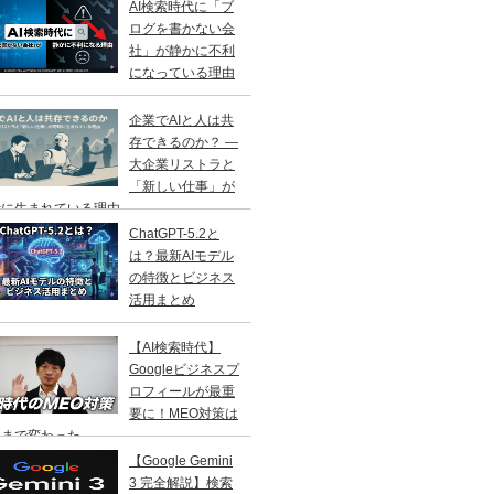
AI検索時代に「ブ
ログを書かない会
社」が静かに不利
になっている理由
企業でAIと人は共
存できるのか？ ―
大企業リストラと
「新しい仕事」が
に生まれている理由 ―
ChatGPT-5.2と
は？最新AIモデル
の特徴とビジネス
活用まとめ
【AI検索時代】
Googleビジネスプ
ロフィールが最重
要に！MEO対策は
こまで変わった
【Google Gemini
3 完全解説】検索