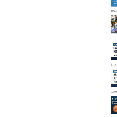
戦
は
ッ