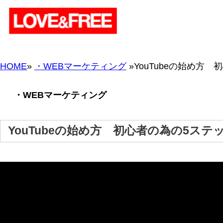
HOME
»
・WEBマーケティング
»YouTubeの始め方 初心者の為の5ステップ
・WEBマーケティング
YouTubeの始め方 初心者の為の5ステップ！