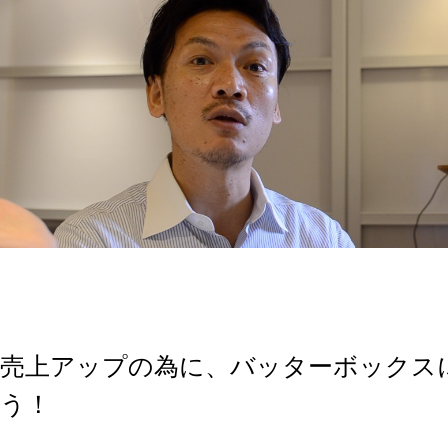
売上アップの為に、バッターボックスに沢山立ちまし
う！
サイトへアクセス数を徹底的に増やして、
そして・・・・・・・
今日は、売上アップの大切な考え方についてお伝えし
す！
ご参考にしてください。