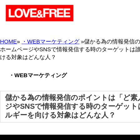
HOME
»
・WEBマーケティング
»儲かる為の情報発信のポイントは「ど素人向け
ホームページやSNSで情報発信する時のターゲットは誰？/ あなたがエネルギ
ける対象はどんな人？
・WEBマーケティング
儲かる為の情報発信のポイントは「ど素人向け」 / ホーム
ジやSNSで情報発信する時のターゲットは誰？/ あなたが
ルギーを向ける対象はどんな人？