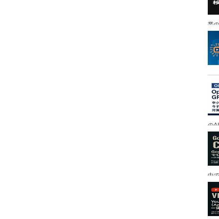
業の
のA
中