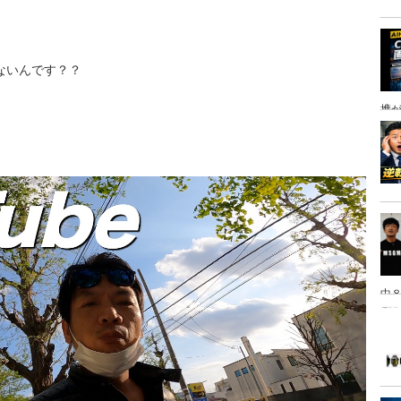
てないんです？？
携
中８
は