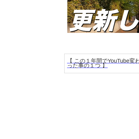
【 この１年間でYouTube変
った事の１つ 】