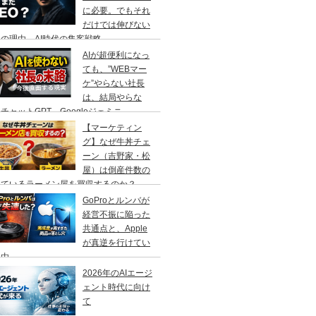
に必要。でもそれ
だけでは伸びない
の理由、AI時代の集客戦略
AIが超便利になっ
ても、”WEBマー
ケ”やらない社長
は、結局やらな
チャットGPT、Googleジェミニ
【マーケティン
グ】なぜ牛丼チェ
ーン（吉野家・松
屋）は倒産件数の
えているラーメン屋を買収するのか？
GoProとルンバが
経営不振に陥った
共通点と、Apple
が真逆を行けてい
理由
2026年のAIエージ
ェント時代に向け
て