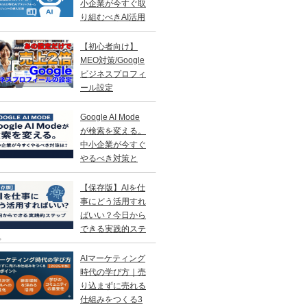
小企業が今すぐ取
り組むべきAI活用
略
【初心者向け】
MEO対策/Google
ビジネスプロフィ
ール設定
Google AI Mode
が検索を変える。
中小企業が今すぐ
やるべき対策と
？
【保存版】AIを仕
事にどう活用すれ
ばいい？今日から
できる実践的ステ
プ
AIマーケティング
時代の学び方｜売
り込まずに売れる
仕組みをつくる3