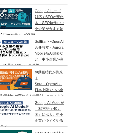
Google AIモード
対応でSEOが変わ
る：GEO時代に中
小企業が今すぐ始
AIマーケティング戦略
SoftBank×OpenAI
合弁設立・Aurora
Mobile新AI発表な
ど、中小企業が注
べき最新AIニュース速報
AI動画時代が到来
｜
Sora（OpenAI）
日本上陸で中小企
動画制作が変わる！最新AIニュースまと
Google AI Modeが
「35言語＋40カ
国」に拡大。中小
企業が今すぐやる
きこと