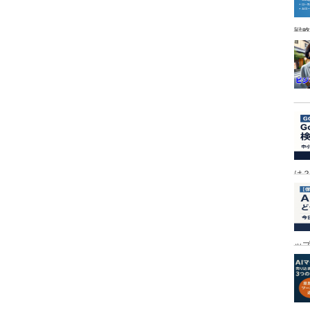
戦
は
ッ