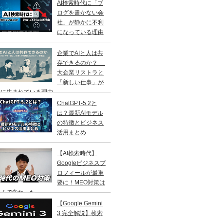
AI検索時代に「ブ
ログを書かない会
社」が静かに不利
になっている理由
企業でAIと人は共
存できるのか？ ―
大企業リストラと
「新しい仕事」が
に生まれている理由 ―
ChatGPT-5.2と
は？最新AIモデル
の特徴とビジネス
活用まとめ
【AI検索時代】
Googleビジネスプ
ロフィールが最重
要に！MEO対策は
こまで変わった
【Google Gemini
3 完全解説】検索