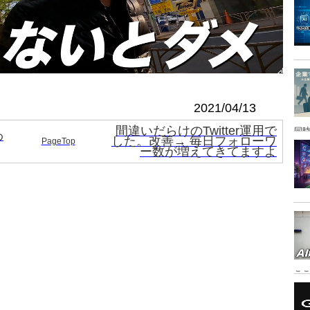
2021/04/13
間違いだらけのTwitter運用で
同時
わ
した。改善→ 毎日フォローワ
PageTop
ー数が増えてきてますよ
こ