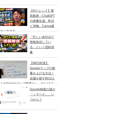
【AIトレンド】緊
急動画：ChatGPT
の画像生成、昨日
と別物。Canva連
がヤバすぎる
「忙しい会社ほど
情報発信してい
る」という逆転現
象
【MEO対策】
Googleマップの順
番を上げる方法！
店舗を探す時10人
人がGoogleマップ検索をし、3人に1人
１日以内に来店する事を知ってますか？
Google検索の謎の
「＋マーク」、い
つから？