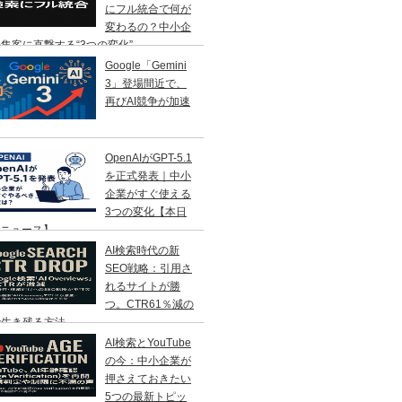
にフル統合で何が
変わるの？中小企
集客に直撃する“3つの変化”
Google「Gemini
3」登場間近で、
再びAI競争が加速
OpenAIがGPT-5.1
を正式発表｜中小
企業がすぐ使える
3つの変化【本日
Iニュース】
AI検索時代の新
SEO戦略：引用さ
れるサイトが勝
つ。CTR61％減の
で生き残る方法
AI検索とYouTube
の今：中小企業が
押さえておきたい
5つの最新トピッ