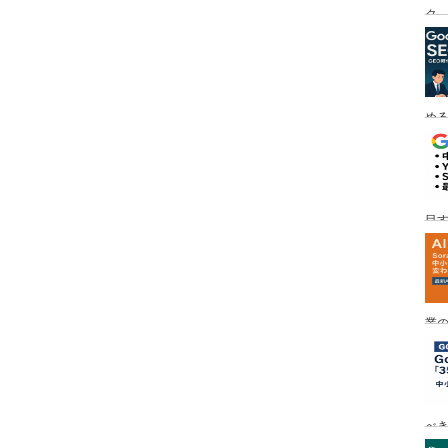
ク
める
目す
業の
め
べ