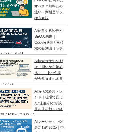
ChatGPTは有料に
すべき？無料との
違い・判断基準を
徹底解説
AIが変える広告と
SEOの未来｜
Google決算とAI検
索の新潮流【ラブ
ンドフリー公式】
AI検索時代のSEO
は「問いから始め
る」──中小企業
が今見直すべき５
のポイント
AI時代の経営トレ
ンド｜現場で見え
た“仕組み化”が成
果を生む新しい経
形【10月の振り返り】
AIマーケティング
最新動向2025｜中