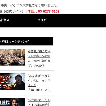
まう事実 イケハヤ大学見てそう思いました。
樹【公式サイト】｜
TEL：03-6277-0102
会社概要
ブログ
・WEBマーケティング
経営者が抱えるネ
ット集客とAIの悩
み｜何から始めれ
ばいいのか？
AIにお勧めされや
すいのは「インス
タ」と
「YouTube」どっ
？
AIに選ばれるAEO
とは？SEOは絶対