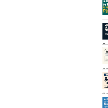
ア
つ
営の