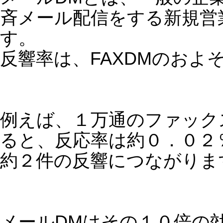
例えば、１万通のファックスDMを配
ると、反応率は約０．０２％ですので
約２件の反響につながります。
メールDMはその１０倍の効果を得る
できますので、同じく１万通の企業へ
ールスレターを出せば、２０件の反響
得る事ができる計算になってきます。
インターネットが当たり前になった時
ですが、このメールDMを実践してい
会社はまだまだ少ないのが現状です。
イバル会社がやっていないうちに開始