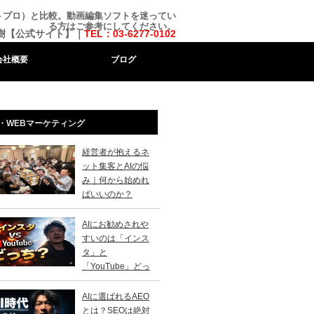
ルカットプロ）と比較。動画編集ソフトを迷ってい
る方はご参考にしてください。
樹【公式サイト】｜
TEL：03-6277-0102
会社概要
ブログ
・WEBマーケティング
経営者が抱えるネ
ット集客とAIの悩
み｜何から始めれ
ばいいのか？
AIにお勧めされや
すいのは「インス
タ」と
「YouTube」どっ
？
AIに選ばれるAEO
とは？SEOは絶対