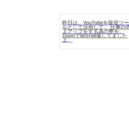
昨日は、YouTubeを販促ツー
ルとして活用して、 仕事の
上アップをする為の塾を、
zoomで90分開催してました
よ。