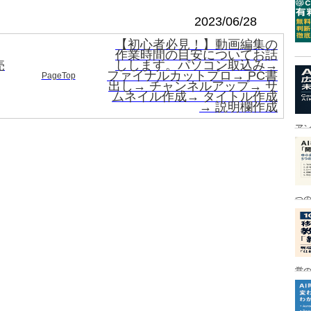
2023/06/28
【初心者必見！】動画編集の
作業時間の目安についてお話
売
しします。パソコン取込み→
ファイナルカットプロ→ PC書
PageTop
出し→ チャンネルアップ→ サ
ムネイル作成→ タイトル作成
→ 説明欄作成
ア
つ
営の