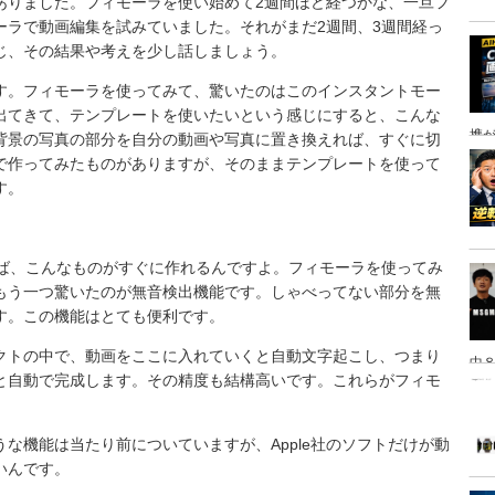
ありました。フィモーラを使い始めて2週間ほど経つかな、一旦フ
ーラで動画編集を試みていました。それがまだ2週間、3週間経っ
じ、その結果や考えを少し話しましょう。
す。フィモーラを使ってみて、驚いたのはこのインスタントモー
出てきて、テンプレートを使いたいという感じにすると、こんな
携
背景の写真の部分を自分の動画や写真に置き換えれば、すぐに切
で作ってみたものがありますが、そのままテンプレートを使って
す。
れば、こんなものがすぐに作れるんですよ。フィモーラを使ってみ
もう一つ驚いたのが無音検出機能です。しゃべってない部分を無
す。この機能はとても便利です。
クトの中で、動画をここに入れていくと自動文字起こし、つまり
中８
と自動で完成します。その精度も結構高いです。これらがフィモ
は
な機能は当たり前についていますが、Apple社のソフトだけが動
いんです。