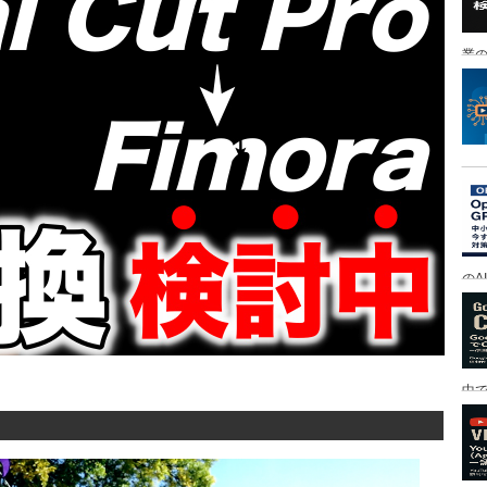
業の
のA
中