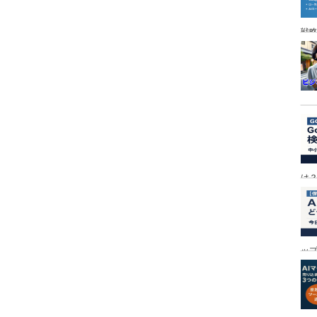
戦
は
ッ