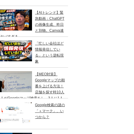
【AIトレンド】緊
急動画：ChatGPT
の画像生成、昨日
と別物。Canva連
がヤバすぎる
「忙しい会社ほど
情報発信してい
る」という逆転現
象
【MEO対策】
Googleマップの順
番を上げる方法！
店舗を探す時10人
人がGoogleマップ検索をし、3人に1人
１日以内に来店する事を知ってますか？
Google検索の謎の
「＋マーク」、い
つから？