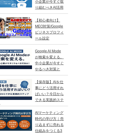
小企業が今すぐ取
り組むべきAI活用
略
【初心者向け】
MEO対策/Google
ビジネスプロフィ
ール設定
Google AI Mode
が検索を変える。
中小企業が今すぐ
やるべき対策と
？
【保存版】AIを仕
事にどう活用すれ
ばいい？今日から
できる実践的ステ
プ
AIマーケティング
時代の学び方｜売
り込まずに売れる
仕組みをつくる3