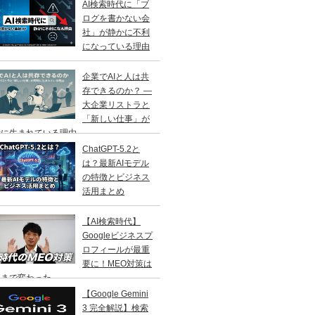
AI検索時代に「ブ
ログを書かない会
社」が静かに不利
になっている理由
企業でAIと人は共
存できるのか？ ―
大企業リストラと
「新しい仕事」が
に生まれている理由 ―
ChatGPT-5.2と
は？最新AIモデル
の特徴とビジネス
活用まとめ
【AI検索時代】
Googleビジネスプ
ロフィールが最重
要に！MEO対策は
こまで変わった
【Google Gemini
3 完全解説】検索