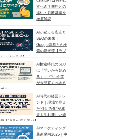
ChatGPTは有料に
すべき？無料との
違い・判断基準を
徹底解説
AIが変える広告と
SEOの未来｜
Google決算とAI検
索の新潮流【ラブ
ンドフリー公式】
AI検索時代のSEO
は「問いから始め
る」──中小企業
が今見直すべき５
のポイント
AI時代の経営トレ
ンド｜現場で見え
た“仕組み化”が成
果を生む新しい経
形【10月の振り返り】
AIマーケティング
最新動向2025｜中