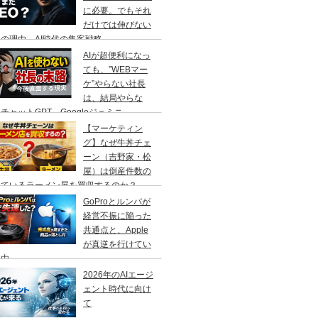
に必要。でもそれ
だけでは伸びない
の理由、AI時代の集客戦略
AIが超便利になっ
ても、”WEBマー
ケ”やらない社長
は、結局やらな
チャットGPT、Googleジェミニ
【マーケティン
グ】なぜ牛丼チェ
ーン（吉野家・松
屋）は倒産件数の
えているラーメン屋を買収するのか？
GoProとルンバが
経営不振に陥った
共通点と、Apple
が真逆を行けてい
理由
2026年のAIエージ
ェント時代に向け
て