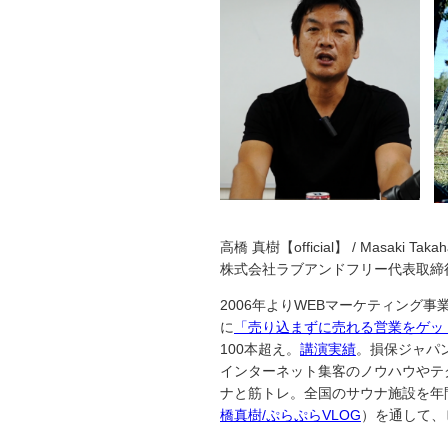
高橋 真樹【official】 / Masaki Takah
株式会社ラブアンドフリー代表取締
2006年よりWEBマーケティング
に
「売り込まずに売れる営業をゲッ
100本超え。
講演実績
。損保ジャパ
インターネット集客のノウハウやテ
ナと筋トレ。全国のサウナ施設を年間1
橋真樹/ぷらぷらVLOG
）を通して、