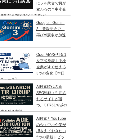
にフル統合で何が
変わるの？中小企
集客に直撃する“3つの変化”
Google「Gemini
3」登場間近で、
再びAI競争が加速
OpenAIがGPT-5.1
を正式発表｜中小
企業がすぐ使える
3つの変化【本日
Iニュース】
AI検索時代の新
SEO戦略：引用さ
れるサイトが勝
つ。CTR61％減の
で生き残る方法
AI検索とYouTube
の今：中小企業が
押さえておきたい
5つの最新トピッ