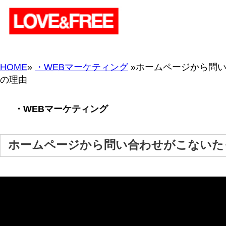
HOME
»
・WEBマーケティング
»ホームページから問い合わせがこないたった
の理由
・WEBマーケティング
ホームページから問い合わせがこないたった１つの理由