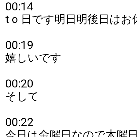
00:27
インターネット集客のセミナーをこ
でね
00:30
会社の中でやってるんですけど今日
ームページの回です
00:34
昨日はね youtube の活用セミナーを
てました
00:38
で今日はホームページでまぁいつも
ように