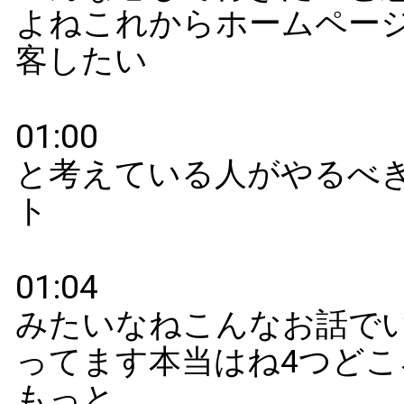
01:23
でもある椅子が大切なポイントでッ開
項目ですからね
01:27
で干支の山順番に行きたいと思うん
けれど
01:32
まずですね一つ目です
01:36
分かりやすくて魅力的なトップペー
つくってほしいんです