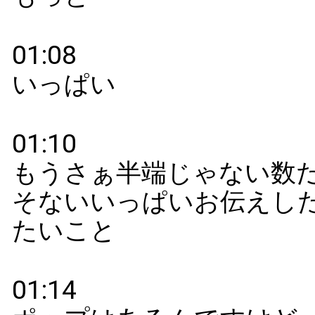
01:41
分かりやすくて魅力的なトップペー
す
01:45
あの前にも動画の中でもね動画の中
ってんだかもう講演会なのか塾で打
なか
01:51
むぅぐちゃぐちゃでさあわかんない
ですけどいつもとにかく僕を伝えし
いるのは
01:56