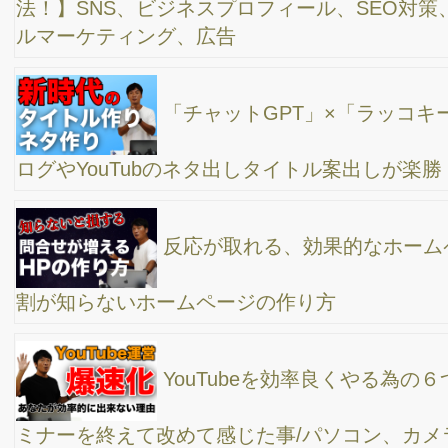
ホームページ集客において、コンテンツマーケティングが果たす
役割と、実際に実践するための手法
「YouTube動画のタイトルを効果的につける方
法」
「YouTube SEO対策のポイント：検索上位表示を
狙う方法」
昨日の話の中心は、【 AI × SNS × HP 】での情報