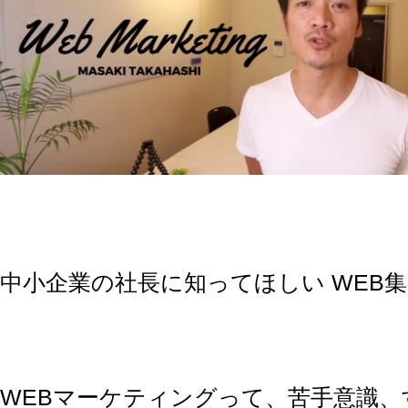
中小企業の社長に知ってほしい WEB集客で大事なこと
WEBマーケティングって、苦手意識、すごくあると思
です。
俺には関係ないよ、って思う社長がとても多いです。
でも、社長も知っておいた方がいいことはあります。
その上で、従業員や、委託業者へ指示出しをしてくだ
い。