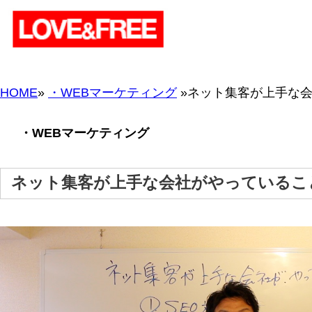
HOME
»
・WEBマーケティング
»ネット集客が上手な会社がやっていること
・WEBマーケティング
ネット集客が上手な会社がやっていること