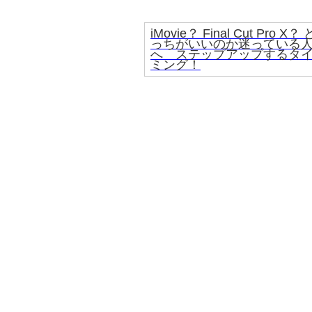
iMovie？ Final Cut Pro X？ 
っちがいいのか迷っている
へ ステップアップするタ
ミング！