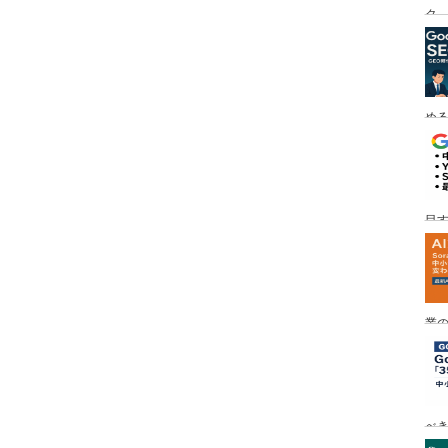
ク
める
目す
業の
め
べ