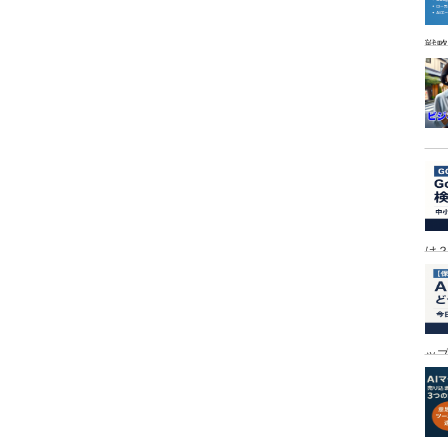
戦
は
ッ