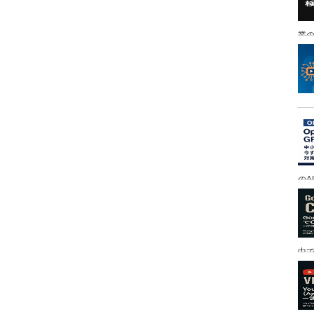
業の
のA
中