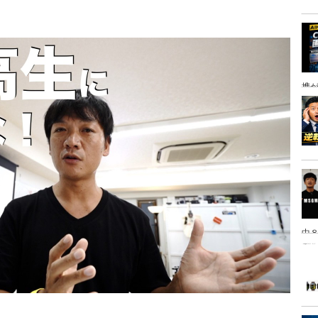
携
中８
は