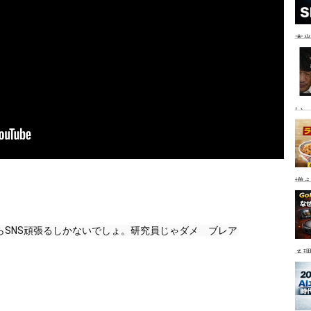
本当
い。
増
らSNS頑張るしかないでしょ。研究員じゃダメ　ブレア
る