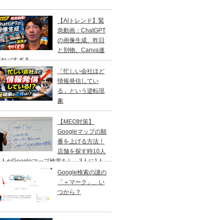
【AIトレンド】緊
急動画：ChatGPT
の画像生成、昨日
と別物。Canva連
がヤバすぎる
「忙しい会社ほど
情報発信してい
る」という逆転現
象
【MEO対策】
Googleマップの順
番を上げる方法！
店舗を探す時10人
人がGoogleマップ検索をし、3人に1人
１日以内に来店する事を知ってますか？
Google検索の謎の
「＋マーク」、い
つから？