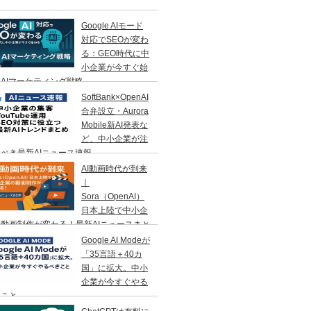
Google AIモード
対応でSEOが変わ
る：GEO時代に中
小企業が今すぐ始
AIマーケティング戦略
SoftBank×OpenAI
合弁設立・Aurora
Mobile新AI発表な
ど、中小企業が注
べき最新AIニュース速報
AI動画時代が到来
｜
Sora（OpenAI）
日本上陸で中小企
動画制作が変わる！最新AIニュースまと
Google AI Modeが
「35言語＋40カ
国」に拡大。中小
企業が今すぐやる
きこと