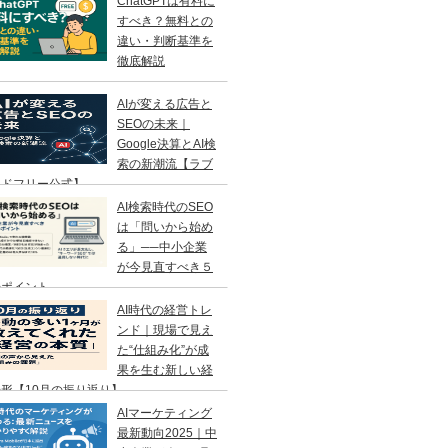
ChatGPTは有料に
すべき？無料との
違い・判断基準を
徹底解説
AIが変える広告と
SEOの未来｜
Google決算とAI検
索の新潮流【ラブ
ンドフリー公式】
AI検索時代のSEO
は「問いから始め
る」──中小企業
が今見直すべき５
のポイント
AI時代の経営トレ
ンド｜現場で見え
た“仕組み化”が成
果を生む新しい経
形【10月の振り返り】
AIマーケティング
最新動向2025｜中