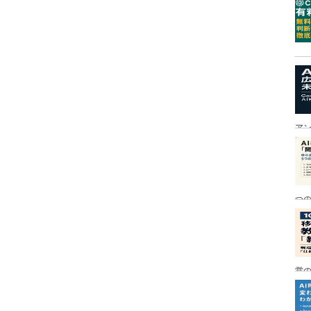
ア
つ
営の