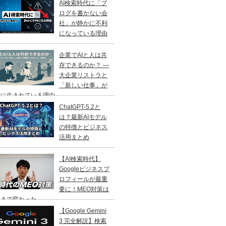
AI検索時代に「ブ
ログを書かない会
社」が静かに不利
になっている理由
企業でAIと人は共
存できるのか？ ―
大企業リストラと
「新しい仕事」が
に生まれている理由 ―
ChatGPT-5.2と
は？最新AIモデル
の特徴とビジネス
活用まとめ
【AI検索時代】
Googleビジネスプ
ロフィールが最重
要に！MEO対策は
こまで変わった
【Google Gemini
3 完全解説】検索