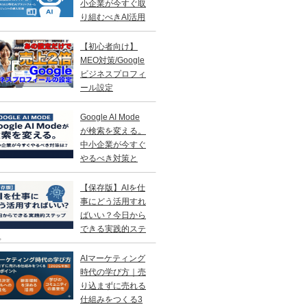
小企業が今すぐ取
り組むべきAI活用
略
【初心者向け】
MEO対策/Google
ビジネスプロフィ
ール設定
Google AI Mode
が検索を変える。
中小企業が今すぐ
やるべき対策と
？
【保存版】AIを仕
事にどう活用すれ
ばいい？今日から
できる実践的ステ
プ
AIマーケティング
時代の学び方｜売
り込まずに売れる
仕組みをつくる3