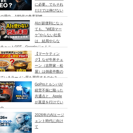
に必要。でもそれ
だけでは伸びない
の理由、AI時代の集客戦略
AIが超便利になっ
ても、”WEBマー
ケ”やらない社長
は、結局やらな
チャットGPT、Googleジェミニ
【マーケティン
グ】なぜ牛丼チェ
ーン（吉野家・松
屋）は倒産件数の
えているラーメン屋を買収するのか？
GoProとルンバが
経営不振に陥った
共通点と、Apple
が真逆を行けてい
理由
2026年のAIエージ
ェント時代に向け
て