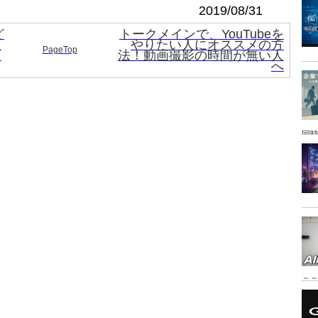
2019/08/31
ど
トークメインで、YouTubeを
人
やりたい人にオススメの方
PageTop
イ
法！動画撮影の時間が無い人
へ
同時
こ