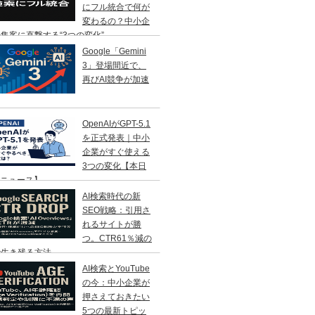
にフル統合で何が
変わるの？中小企
集客に直撃する“3つの変化”
Google「Gemini
3」登場間近で、
再びAI競争が加速
OpenAIがGPT-5.1
を正式発表｜中小
企業がすぐ使える
3つの変化【本日
Iニュース】
AI検索時代の新
SEO戦略：引用さ
れるサイトが勝
つ。CTR61％減の
で生き残る方法
AI検索とYouTube
の今：中小企業が
押さえておきたい
5つの最新トピッ