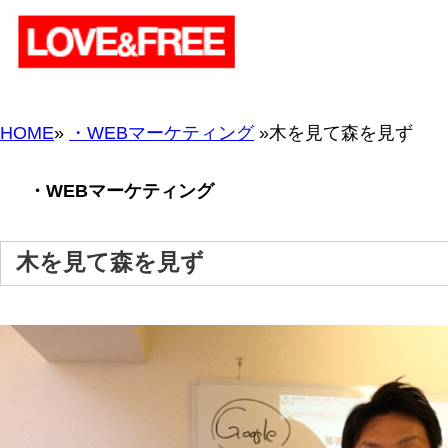
HOME
»
・WEBマーケティング
»木を見て森を見ず
・WEBマーケティング
木を見て森を見ず