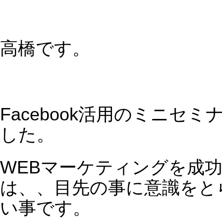
は、、目先の事に意識をとらわれすぎ
い事です。
これはFacebookだけの事ではないで
他の事にも言える事です。
インターネットで集客をしたい人は、
非参考にしてください。