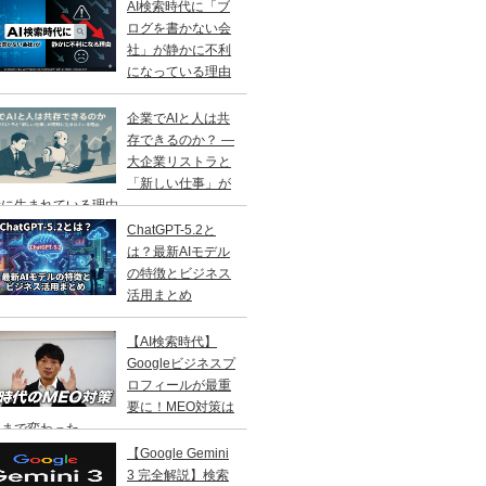
AI検索時代に「ブ
ログを書かない会
社」が静かに不利
になっている理由
企業でAIと人は共
存できるのか？ ―
大企業リストラと
「新しい仕事」が
に生まれている理由 ―
ChatGPT-5.2と
は？最新AIモデル
の特徴とビジネス
活用まとめ
【AI検索時代】
Googleビジネスプ
ロフィールが最重
要に！MEO対策は
こまで変わった
【Google Gemini
3 完全解説】検索