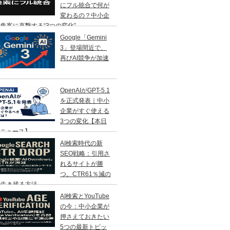
にフル統合で何が
変わるの？中小企
集客に直撃する“3つの変化”
Google「Gemini
3」登場間近で、
再びAI競争が加速
OpenAIがGPT-5.1
を正式発表｜中小
企業がすぐ使える
3つの変化【本日
Iニュース】
AI検索時代の新
SEO戦略：引用さ
れるサイトが勝
つ。CTR61％減の
で生き残る方法
AI検索とYouTube
の今：中小企業が
押さえておきたい
5つの最新トピッ