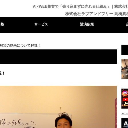
AI×WEB集客で「売り込まずに売れる仕組み」｜株式
株式会社ラブアンドフリー 高橋真
e塾
サービス
講演依頼
部対策の効果について解説！
説！
ち