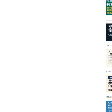
ア
つ
営の