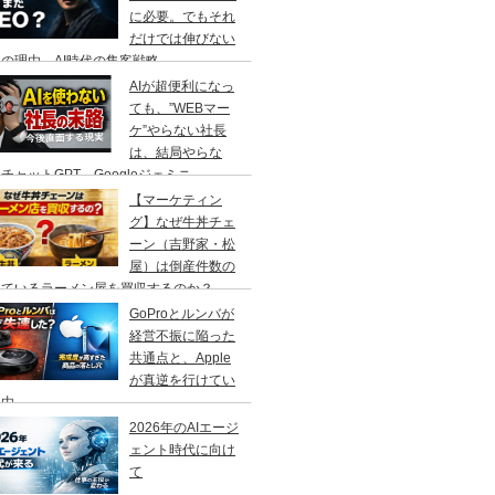
に必要。でもそれ
だけでは伸びない
の理由、AI時代の集客戦略
AIが超便利になっ
ても、”WEBマー
ケ”やらない社長
は、結局やらな
チャットGPT、Googleジェミニ
【マーケティン
グ】なぜ牛丼チェ
ーン（吉野家・松
屋）は倒産件数の
えているラーメン屋を買収するのか？
GoProとルンバが
経営不振に陥った
共通点と、Apple
が真逆を行けてい
理由
2026年のAIエージ
ェント時代に向け
て