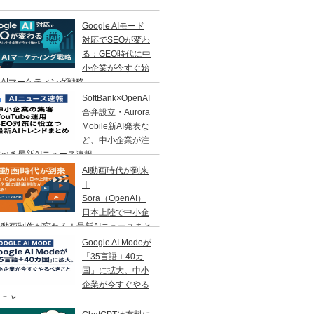
Google AIモード
対応でSEOが変わ
る：GEO時代に中
小企業が今すぐ始
AIマーケティング戦略
SoftBank×OpenAI
合弁設立・Aurora
Mobile新AI発表な
ど、中小企業が注
べき最新AIニュース速報
AI動画時代が到来
｜
Sora（OpenAI）
日本上陸で中小企
動画制作が変わる！最新AIニュースまと
Google AI Modeが
「35言語＋40カ
国」に拡大。中小
企業が今すぐやる
きこと