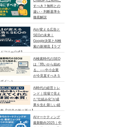
ChatGPTは有料に
すべき？無料との
違い・判断基準を
徹底解説
AIが変える広告と
SEOの未来｜
Google決算とAI検
索の新潮流【ラブ
ンドフリー公式】
AI検索時代のSEO
は「問いから始め
る」──中小企業
が今見直すべき５
のポイント
AI時代の経営トレ
ンド｜現場で見え
た“仕組み化”が成
果を生む新しい経
形【10月の振り返り】
AIマーケティング
最新動向2025｜中