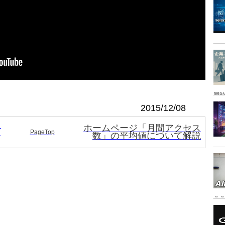
同時
2015/12/08
イ
ホームページ「月間アクセス
る
PageTop
数」の平均値について解説
こ