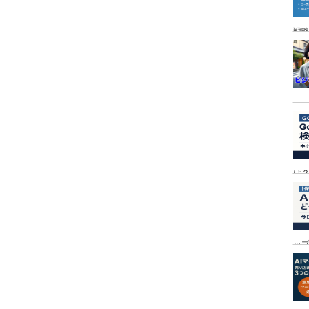
戦
は
ッ