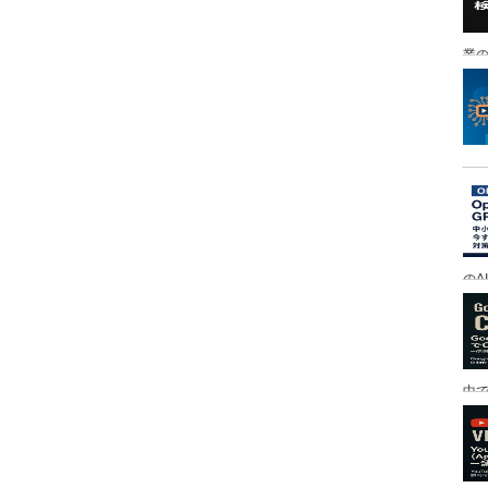
業の
のA
中