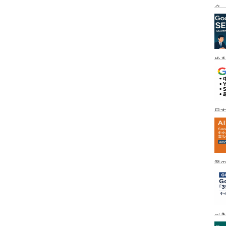
ク
める
目す
業の
め
べ