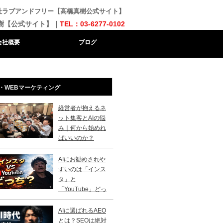
会社ラブアンドフリー【高橋真樹公式サイト】
樹【公式サイト】｜
TEL：03-6277-0102
会社概要
ブログ
・WEBマーケティング
経営者が抱えるネ
ット集客とAIの悩
み｜何から始めれ
ばいいのか？
AIにお勧めされや
すいのは「インス
タ」と
「YouTube」どっ
？
AIに選ばれるAEO
とは？SEOは絶対