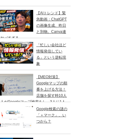
【AIトレンド】緊
急動画：ChatGPT
の画像生成、昨日
と別物。Canva連
がヤバすぎる
「忙しい会社ほど
情報発信してい
る」という逆転現
象
【MEO対策】
Googleマップの順
番を上げる方法！
店舗を探す時10人
人がGoogleマップ検索をし、3人に1人
１日以内に来店する事を知ってますか？
Google検索の謎の
「＋マーク」、い
つから？