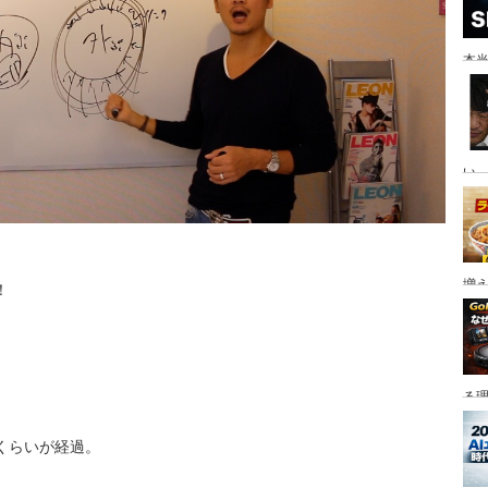
本当
い。
増
！
る
年くらいが経過。