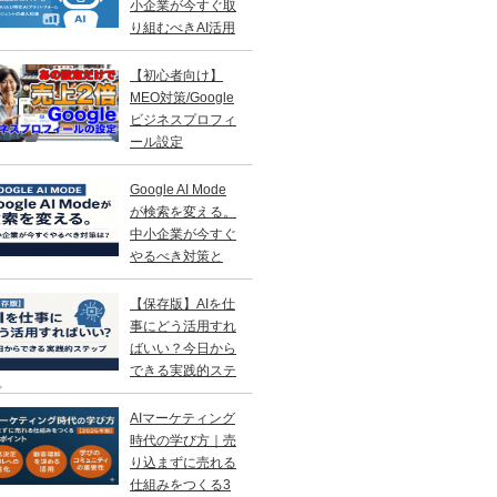
小企業が今すぐ取
り組むべきAI活用
略
【初心者向け】
MEO対策/Google
ビジネスプロフィ
ール設定
Google AI Mode
が検索を変える。
中小企業が今すぐ
やるべき対策と
？
【保存版】AIを仕
事にどう活用すれ
ばいい？今日から
できる実践的ステ
プ
AIマーケティング
時代の学び方｜売
り込まずに売れる
仕組みをつくる3