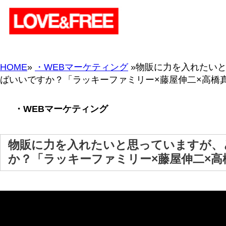
HOME
»
・WEBマーケティング
»物販に力を入れたいと思っていますが、どう
ばいいですか？「ラッキーファミリー×藤屋伸二×高橋真樹#2」
・WEBマーケティング
物販に力を入れたいと思っていますが、どうすればいい
か？「ラッキーファミリー×藤屋伸二×高橋真樹#2」