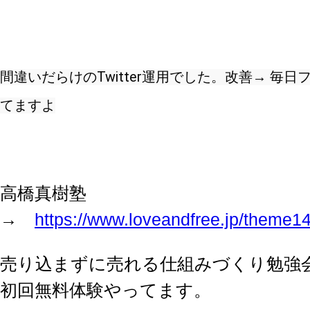
売り込まずに売れる仕組みづくり勉強会です。
初回無料体験やってます。