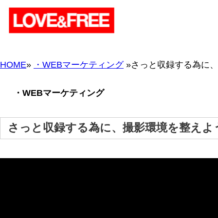
HOME
»
・WEBマーケティング
»さっと収録する為に、撮影環境を整えよう！
・WEBマーケティング
さっと収録する為に、撮影環境を整えよう！