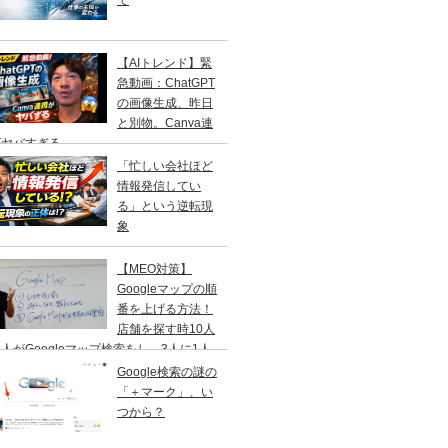
て
【AIトレンド】緊
急動画：ChatGPT
の画像生成、昨日
と別物。Canva連
がヤバすぎる
「忙しい会社ほど
情報発信してい
る」という逆転現
象
【MEO対策】
Googleマップの順
番を上げる方法！
店舗を探す時10人
人がGoogleマップ検索をし、3人に1人
１日以内に来店する事を知ってますか？
Google検索の謎の
「＋マーク」、い
つから？