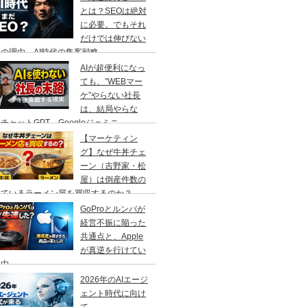
とは？SEOは絶対
に必要。でもそれ
だけでは伸びない
の理由、AI時代の集客戦略
AIが超便利になっ
ても、”WEBマー
ケ”やらない社長
は、結局やらな
チャットGPT、Googleジェミニ
【マーケティン
グ】なぜ牛丼チェ
ーン（吉野家・松
屋）は倒産件数の
えているラーメン屋を買収するのか？
GoProとルンバが
経営不振に陥った
共通点と、Apple
が真逆を行けてい
理由
2026年のAIエージ
ェント時代に向け