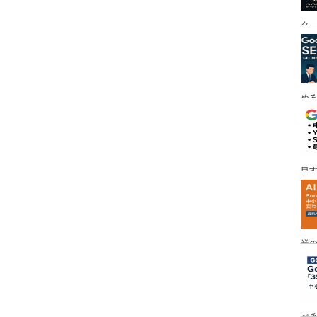
ク
める
目す
業の
め
べ