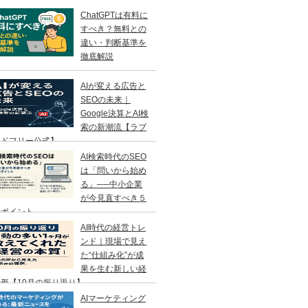
ChatGPTは有料に
すべき？無料との
違い・判断基準を
徹底解説
AIが変える広告と
SEOの未来｜
Google決算とAI検
索の新潮流【ラブ
ンドフリー公式】
AI検索時代のSEO
は「問いから始め
る」──中小企業
が今見直すべき５
のポイント
AI時代の経営トレ
ンド｜現場で見え
た“仕組み化”が成
果を生む新しい経
形【10月の振り返り】
AIマーケティング