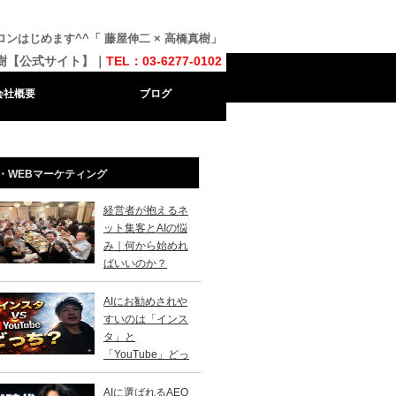
ンはじめます^^「 藤屋伸二 × 高橋真樹」
樹【公式サイト】｜
TEL：03-6277-0102
会社概要
ブログ
・WEBマーケティング
経営者が抱えるネ
ット集客とAIの悩
み｜何から始めれ
ばいいのか？
AIにお勧めされや
すいのは「インス
タ」と
「YouTube」どっ
？
AIに選ばれるAEO