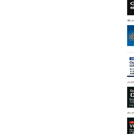
業の
のA
中