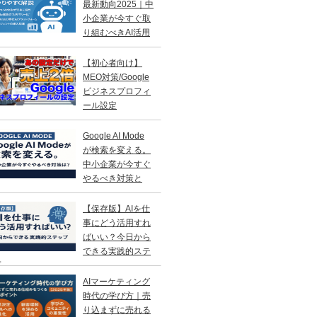
最新動向2025｜中
小企業が今すぐ取
り組むべきAI活用
略
【初心者向け】
MEO対策/Google
ビジネスプロフィ
ール設定
Google AI Mode
が検索を変える。
中小企業が今すぐ
やるべき対策と
？
【保存版】AIを仕
事にどう活用すれ
ばいい？今日から
できる実践的ステ
プ
AIマーケティング
時代の学び方｜売
り込まずに売れる