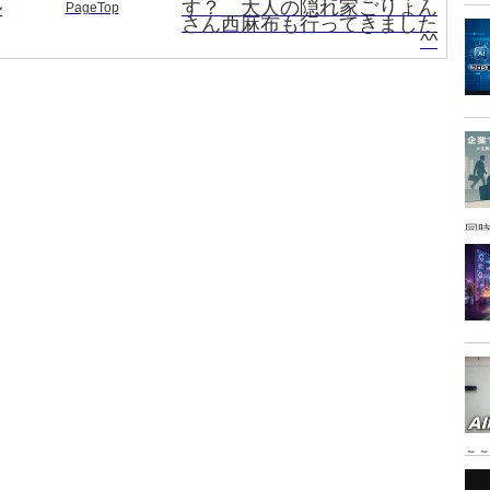
ル
す？ 大人の隠れ家ごりょん
PageTop
さん西麻布も行ってきました
^^
同時
こ