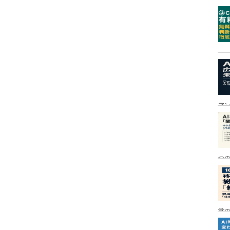
ア
つ
営の