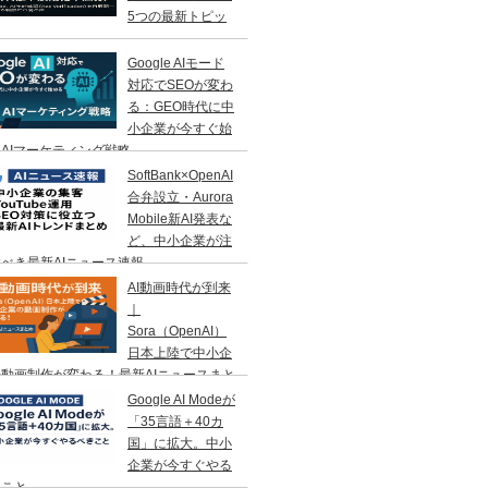
5つの最新トピッ
Google AIモード
対応でSEOが変わ
る：GEO時代に中
小企業が今すぐ始
AIマーケティング戦略
SoftBank×OpenAI
合弁設立・Aurora
Mobile新AI発表な
ど、中小企業が注
べき最新AIニュース速報
AI動画時代が到来
｜
Sora（OpenAI）
日本上陸で中小企
動画制作が変わる！最新AIニュースまと
Google AI Modeが
「35言語＋40カ
国」に拡大。中小
企業が今すぐやる
きこと