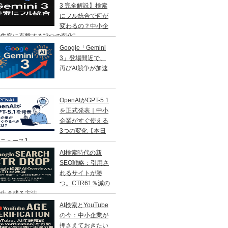
3 完全解説】検索
にフル統合で何が
変わるの？中小企
集客に直撃する“3つの変化”
Google「Gemini
3」登場間近で、
再びAI競争が加速
OpenAIがGPT-5.1
を正式発表｜中小
企業がすぐ使える
3つの変化【本日
Iニュース】
AI検索時代の新
SEO戦略：引用さ
れるサイトが勝
つ。CTR61％減の
で生き残る方法
AI検索とYouTube
の今：中小企業が
押さえておきたい