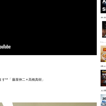
本当
い。
増
^^「 藤屋伸二 × 高橋真樹」
る