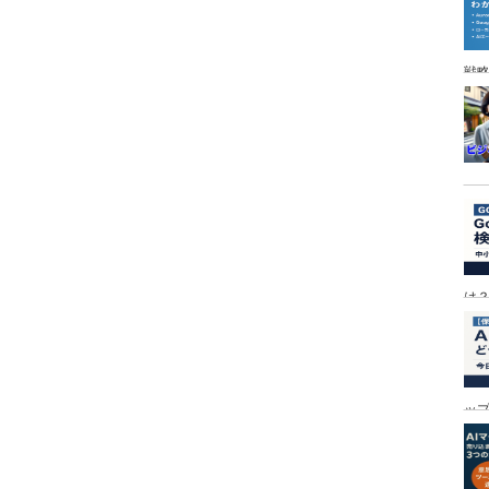
戦
は
ッ