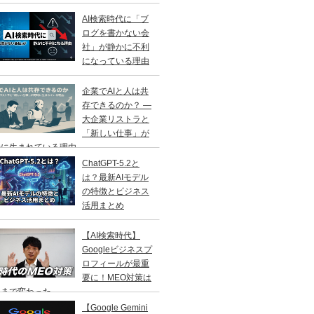
AI検索時代に「ブ
ログを書かない会
社」が静かに不利
になっている理由
企業でAIと人は共
存できるのか？ ―
大企業リストラと
「新しい仕事」が
に生まれている理由 ―
ChatGPT-5.2と
は？最新AIモデル
の特徴とビジネス
活用まとめ
【AI検索時代】
Googleビジネスプ
ロフィールが最重
要に！MEO対策は
こまで変わった
【Google Gemini