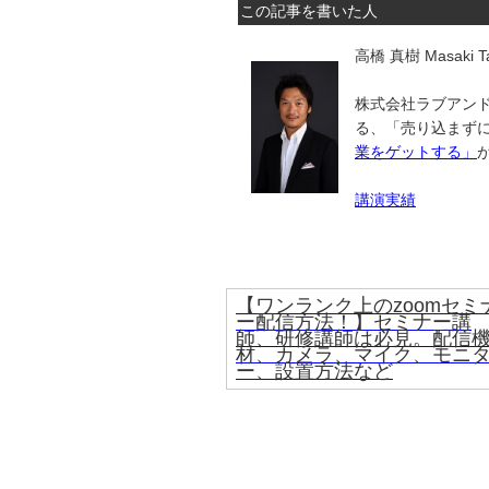
この記事を書いた人
高橋 真樹 Masaki Ta
株式会社ラブアンド
る、「売り込まず
業をゲットする」
講演実績
【ワンランク上のzoomセミ
ー配信方法！】セミナー講
師、研修講師は必見。配信
材、カメラ、マイク、モニ
ー、設置方法など