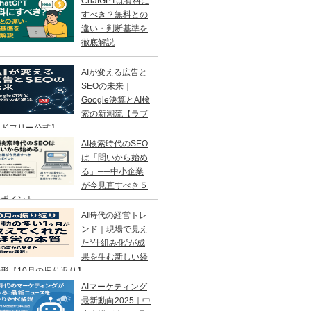
ChatGPTは有料に
すべき？無料との
違い・判断基準を
徹底解説
AIが変える広告と
SEOの未来｜
Google決算とAI検
索の新潮流【ラブ
ンドフリー公式】
AI検索時代のSEO
は「問いから始め
る」──中小企業
が今見直すべき５
のポイント
AI時代の経営トレ
ンド｜現場で見え
た“仕組み化”が成
果を生む新しい経
形【10月の振り返り】
AIマーケティング
最新動向2025｜中