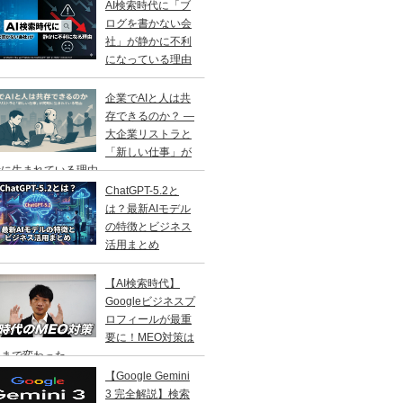
AI検索時代に「ブ
ログを書かない会
社」が静かに不利
になっている理由
企業でAIと人は共
存できるのか？ ―
大企業リストラと
「新しい仕事」が
に生まれている理由 ―
ChatGPT-5.2と
は？最新AIモデル
の特徴とビジネス
活用まとめ
【AI検索時代】
Googleビジネスプ
ロフィールが最重
要に！MEO対策は
こまで変わった
【Google Gemini
3 完全解説】検索