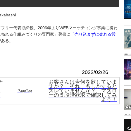
kahashi
フリー代表取締役、2006年よりWEBマーケティング事業に携わ
に売れる仕組みづくりの専門家」著書に
「売り込まずに売れる営
がある。
同時
2022/02/26
ナ
お客さんは今何を欲していま
すか？ それ、もしかすると
機
ズレていませんか？ マズロ
PageTop
タ
ーの５段階欲求で確認してみ
よう！
こ