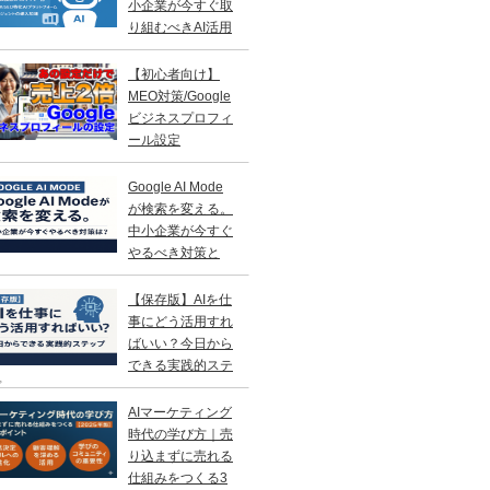
小企業が今すぐ取
り組むべきAI活用
略
【初心者向け】
MEO対策/Google
ビジネスプロフィ
ール設定
Google AI Mode
が検索を変える。
中小企業が今すぐ
やるべき対策と
？
【保存版】AIを仕
事にどう活用すれ
ばいい？今日から
できる実践的ステ
プ
AIマーケティング
時代の学び方｜売
り込まずに売れる
仕組みをつくる3