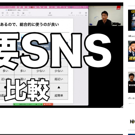
携
中８
は