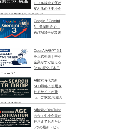
にフル統合で何が
変わるの？中小企
集客に直撃する“3つの変化”
Google「Gemini
3」登場間近で、
再びAI競争が加速
OpenAIがGPT-5.1
を正式発表｜中小
企業がすぐ使える
3つの変化【本日
Iニュース】
AI検索時代の新
SEO戦略：引用さ
れるサイトが勝
つ。CTR61％減の
で生き残る方法
AI検索とYouTube
の今：中小企業が
押さえておきたい
5つの最新トピッ