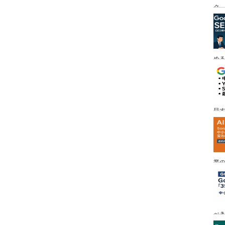
ク
める
目す
業の
め
べ