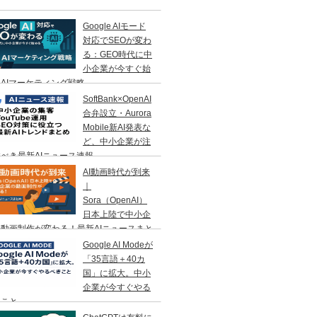
Google AIモード
対応でSEOが変わ
る：GEO時代に中
小企業が今すぐ始
AIマーケティング戦略
SoftBank×OpenAI
合弁設立・Aurora
Mobile新AI発表な
ど、中小企業が注
べき最新AIニュース速報
AI動画時代が到来
｜
Sora（OpenAI）
日本上陸で中小企
動画制作が変わる！最新AIニュースまと
Google AI Modeが
「35言語＋40カ
国」に拡大。中小
企業が今すぐやる
きこと