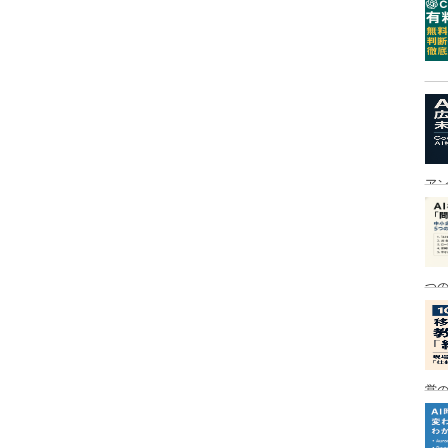
ア
つ
営の