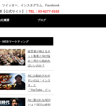
、ツイッター、インスタグラム、Facebook
樹【公式サイト】｜
TEL：03-6277-0102
会社概要
ブログ
・WEBマーケティング
経営者が抱えるネ
ット集客とAIの悩
み｜何から始めれ
ばいいのか？
AIにお勧めされや
すいのは「インス
タ」と
「YouTube」どっ
？
AIに選ばれるAEO
とは？SEOは絶対