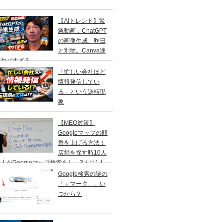
【AIトレンド】緊
急動画：ChatGPT
の画像生成、昨日
と別物。Canva連
がヤバすぎる
「忙しい会社ほど
情報発信してい
る」という逆転現
象
【MEO対策】
Googleマップの順
番を上げる方法！
店舗を探す時10人
人がGoogleマップ検索をし、3人に1人
１日以内に来店する事を知ってますか？
Google検索の謎の
「＋マーク」、い
つから？