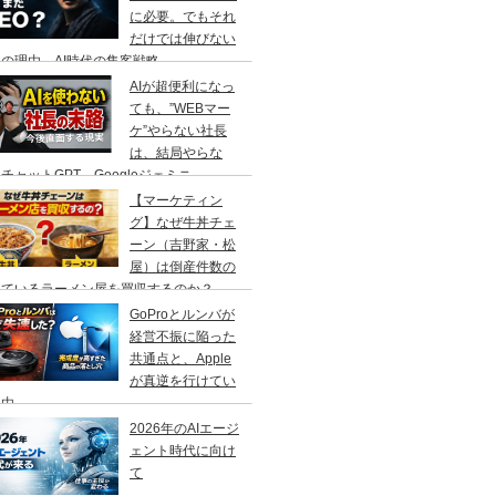
に必要。でもそれ
だけでは伸びない
の理由、AI時代の集客戦略
AIが超便利になっ
ても、”WEBマー
ケ”やらない社長
は、結局やらな
チャットGPT、Googleジェミニ
【マーケティン
グ】なぜ牛丼チェ
ーン（吉野家・松
屋）は倒産件数の
えているラーメン屋を買収するのか？
GoProとルンバが
経営不振に陥った
共通点と、Apple
が真逆を行けてい
理由
2026年のAIエージ
ェント時代に向け
て