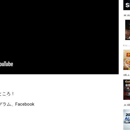
本当
い。
増
ところ！　
ラム、Facebook
る