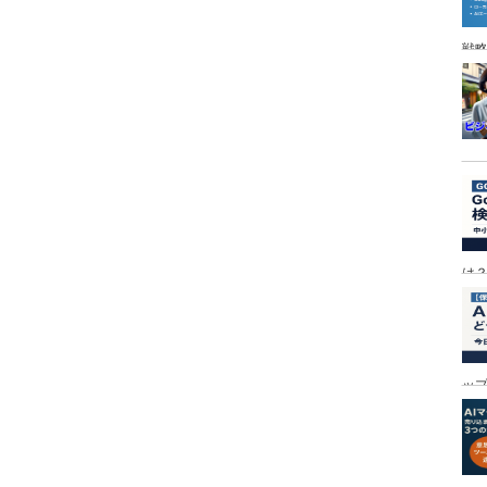
戦
は
ッ