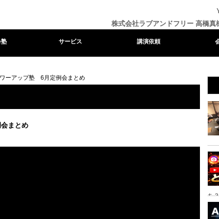
株式会社ラブアンドフリー 高橋真
e塾
サービス
講演依頼
eパワーアップ塾 6月定例会まとめ
例会まとめ
ち