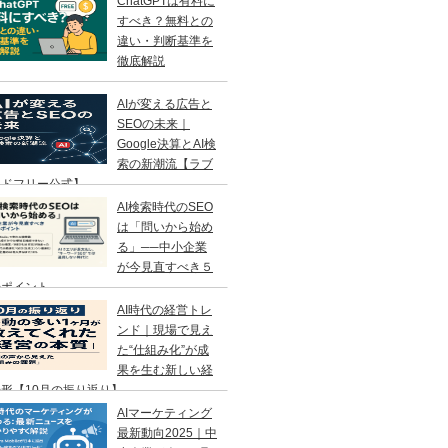
ChatGPTは有料に
すべき？無料との
違い・判断基準を
徹底解説
AIが変える広告と
SEOの未来｜
Google決算とAI検
索の新潮流【ラブ
ンドフリー公式】
AI検索時代のSEO
は「問いから始め
る」──中小企業
が今見直すべき５
のポイント
AI時代の経営トレ
ンド｜現場で見え
た“仕組み化”が成
果を生む新しい経
形【10月の振り返り】
AIマーケティング
最新動向2025｜中