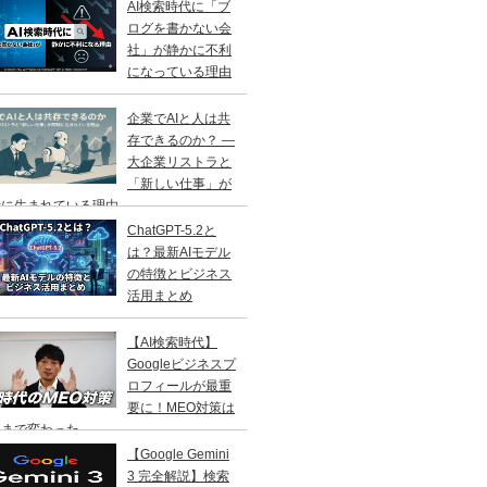
AI検索時代に「ブ
ログを書かない会
社」が静かに不利
になっている理由
企業でAIと人は共
存できるのか？ ―
大企業リストラと
「新しい仕事」が
に生まれている理由 ―
ChatGPT-5.2と
は？最新AIモデル
の特徴とビジネス
活用まとめ
【AI検索時代】
Googleビジネスプ
ロフィールが最重
要に！MEO対策は
こまで変わった
【Google Gemini
3 完全解説】検索