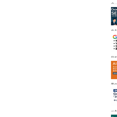
ク
める
目す
業の
め
べ