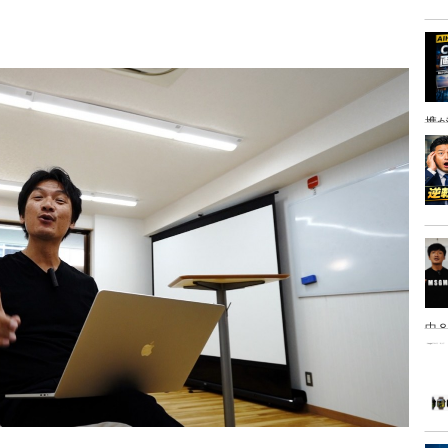
携
中８
は