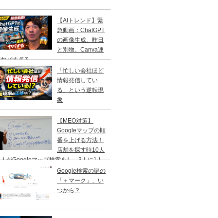
【AIトレンド】緊
急動画：ChatGPT
の画像生成、昨日
と別物。Canva連
がヤバすぎる
「忙しい会社ほど
情報発信してい
る」という逆転現
象
【MEO対策】
Googleマップの順
番を上げる方法！
店舗を探す時10人
人がGoogleマップ検索をし、3人に1人
１日以内に来店する事を知ってますか？
Google検索の謎の
「＋マーク」、い
つから？