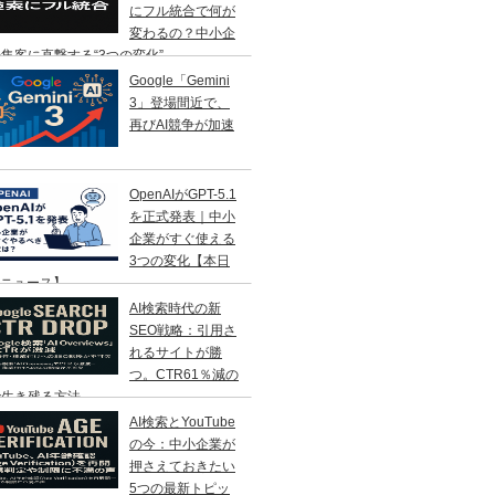
にフル統合で何が
変わるの？中小企
集客に直撃する“3つの変化”
Google「Gemini
3」登場間近で、
再びAI競争が加速
OpenAIがGPT-5.1
を正式発表｜中小
企業がすぐ使える
3つの変化【本日
Iニュース】
AI検索時代の新
SEO戦略：引用さ
れるサイトが勝
つ。CTR61％減の
で生き残る方法
AI検索とYouTube
の今：中小企業が
押さえておきたい
5つの最新トピッ