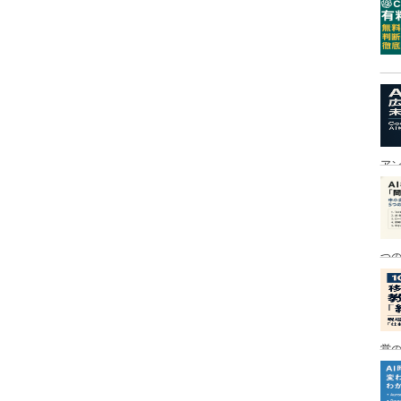
ア
つ
営の