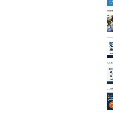
戦
は
ッ