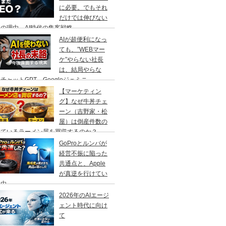
に必要。でもそれ
だけでは伸びない
の理由、AI時代の集客戦略
AIが超便利になっ
ても、”WEBマー
ケ”やらない社長
は、結局やらな
チャットGPT、Googleジェミニ
【マーケティン
グ】なぜ牛丼チェ
ーン（吉野家・松
屋）は倒産件数の
えているラーメン屋を買収するのか？
GoProとルンバが
経営不振に陥った
共通点と、Apple
が真逆を行けてい
理由
2026年のAIエージ
ェント時代に向け
て