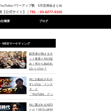
YouTubeパワーアップ塾 6月定例会まとめ
樹【公式サイト】｜
TEL：03-6277-0102
会社概要
ブログ
・WEBマーケティング
経営者が抱えるネ
ット集客とAIの悩
み｜何から始めれ
ばいいのか？
AIにお勧めされや
すいのは「インス
タ」と
「YouTube」どっ
？
AIに選ばれるAEO
とは？SEOは絶対