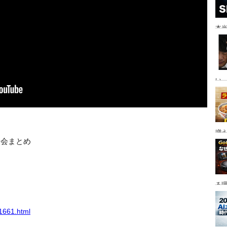
本当
い。
増
例会まとめ
る
e1661.html