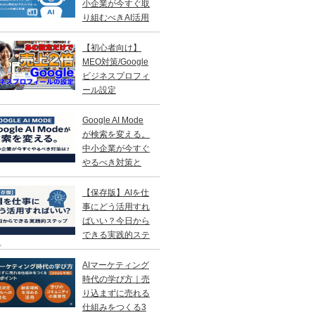
小企業が今すぐ取
り組むべきAI活用
略
【初心者向け】
MEO対策/Google
ビジネスプロフィ
ール設定
Google AI Mode
が検索を変える。
中小企業が今すぐ
やるべき対策と
？
【保存版】AIを仕
事にどう活用すれ
ばいい？今日から
できる実践的ステ
プ
AIマーケティング
時代の学び方｜売
り込まずに売れる
仕組みをつくる3