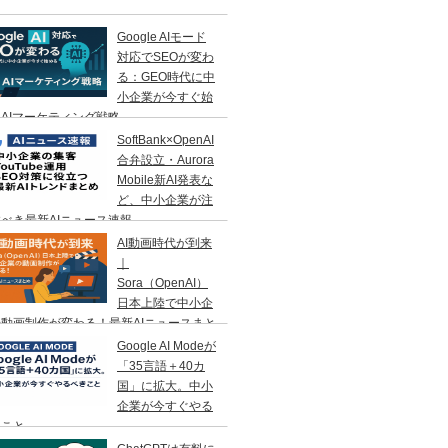
Google AIモード
対応でSEOが変わ
る：GEO時代に中
小企業が今すぐ始
AIマーケティング戦略
SoftBank×OpenAI
合弁設立・Aurora
Mobile新AI発表な
ど、中小企業が注
べき最新AIニュース速報
AI動画時代が到来
｜
Sora（OpenAI）
日本上陸で中小企
動画制作が変わる！最新AIニュースまと
Google AI Modeが
「35言語＋40カ
国」に拡大。中小
企業が今すぐやる
きこと