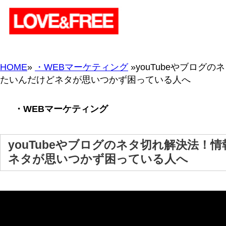
HOME
»
・WEBマーケティング
»youTubeやブログのネタ切れ解決法！情報配
たいんだけどネタが思いつかず困っている人へ
・WEBマーケティング
youTubeやブログのネタ切れ解決法！情報配信したいん
ネタが思いつかず困っている人へ