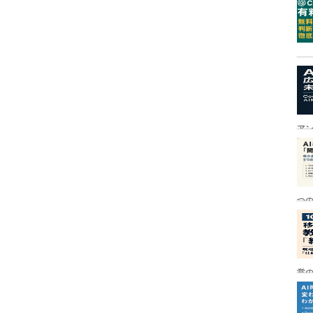
ア
つ
営の