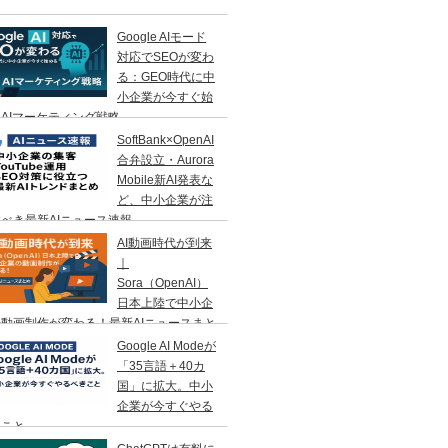
Google AIモード
対応でSEOが変わ
る：GEO時代に中
小企業が今すぐ始
AIマーケティング戦略
SoftBank×OpenAI
合弁設立・Aurora
Mobile新AI発表な
ど、中小企業が注
べき最新AIニュース速報
AI動画時代が到来
｜
Sora（OpenAI）
日本上陸で中小企
動画制作が変わる！最新AIニュースまと
Google AI Modeが
「35言語＋40カ
国」に拡大。中小
企業が今すぐやる
きこと