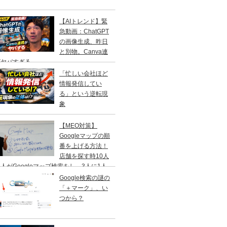
【AIトレンド】緊
急動画：ChatGPT
の画像生成、昨日
と別物。Canva連
がヤバすぎる
「忙しい会社ほど
情報発信してい
る」という逆転現
象
【MEO対策】
Googleマップの順
番を上げる方法！
店舗を探す時10人
人がGoogleマップ検索をし、3人に1人
１日以内に来店する事を知ってますか？
Google検索の謎の
「＋マーク」、い
つから？