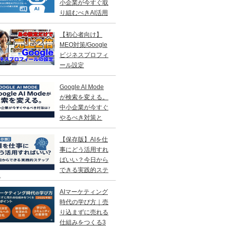
小企業が今すぐ取
り組むべきAI活用
略
【初心者向け】
MEO対策/Google
ビジネスプロフィ
ール設定
Google AI Mode
が検索を変える。
中小企業が今すぐ
やるべき対策と
？
【保存版】AIを仕
事にどう活用すれ
ばいい？今日から
できる実践的ステ
プ
AIマーケティング
時代の学び方｜売
り込まずに売れる
仕組みをつくる3