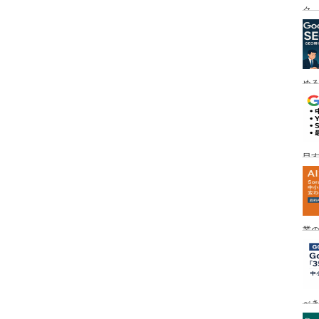
ク
める
目す
業の
め
べ