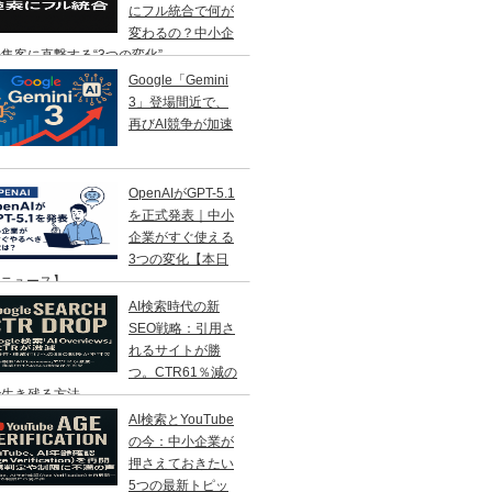
にフル統合で何が
変わるの？中小企
集客に直撃する“3つの変化”
Google「Gemini
3」登場間近で、
再びAI競争が加速
OpenAIがGPT-5.1
を正式発表｜中小
企業がすぐ使える
3つの変化【本日
Iニュース】
AI検索時代の新
SEO戦略：引用さ
れるサイトが勝
つ。CTR61％減の
で生き残る方法
AI検索とYouTube
の今：中小企業が
押さえておきたい
5つの最新トピッ