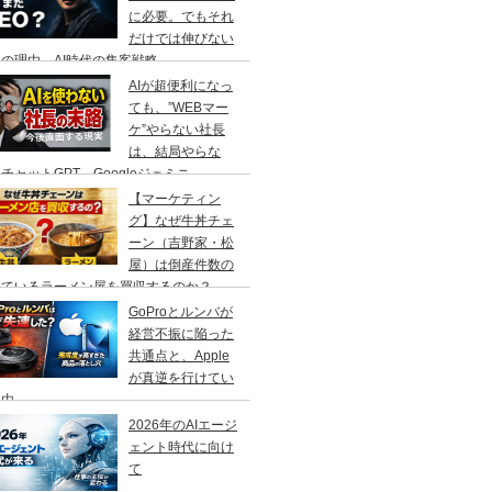
に必要。でもそれ
だけでは伸びない
の理由、AI時代の集客戦略
AIが超便利になっ
ても、”WEBマー
ケ”やらない社長
は、結局やらな
チャットGPT、Googleジェミニ
【マーケティン
グ】なぜ牛丼チェ
ーン（吉野家・松
屋）は倒産件数の
えているラーメン屋を買収するのか？
GoProとルンバが
経営不振に陥った
共通点と、Apple
が真逆を行けてい
理由
2026年のAIエージ
ェント時代に向け
て