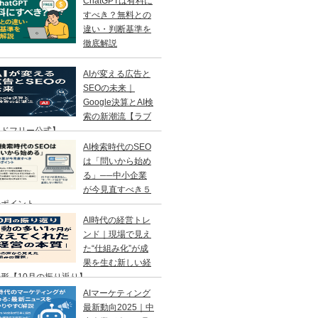
ChatGPTは有料に
すべき？無料との
違い・判断基準を
徹底解説
AIが変える広告と
SEOの未来｜
Google決算とAI検
索の新潮流【ラブ
ンドフリー公式】
AI検索時代のSEO
は「問いから始め
る」──中小企業
が今見直すべき５
のポイント
AI時代の経営トレ
ンド｜現場で見え
た“仕組み化”が成
果を生む新しい経
形【10月の振り返り】
AIマーケティング
最新動向2025｜中