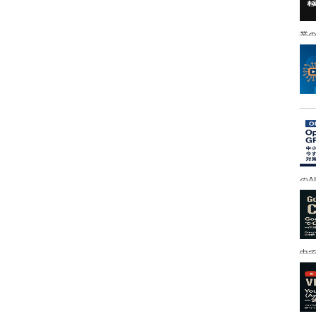
業の
のA
中