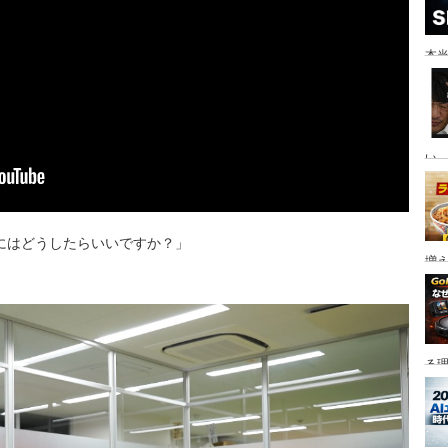
本当
い。
にはどうしたらいいですか？」
増
る