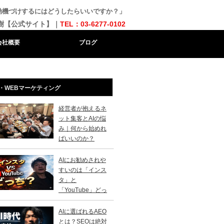
動機づけするにはどうしたらいいですか？」
樹【公式サイト】｜
TEL：03-6277-0102
会社概要
ブログ
・WEBマーケティング
経営者が抱えるネ
ット集客とAIの悩
み｜何から始めれ
ばいいのか？
AIにお勧めされや
すいのは「インス
タ」と
「YouTube」どっ
？
AIに選ばれるAEO
とは？SEOは絶対