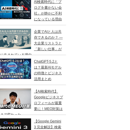
AI検索時代に「ブ
ログを書かない会
社」が静かに不利
になっている理由
企業でAIと人は共
存できるのか？ ―
大企業リストラと
「新しい仕事」が
に生まれている理由 ―
ChatGPT-5.2と
は？最新AIモデル
の特徴とビジネス
活用まとめ
【AI検索時代】
Googleビジネスプ
ロフィールが最重
要に！MEO対策は
こまで変わった
【Google Gemini
3 完全解説】検索