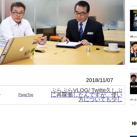
携
2018/11/07
ぷらぷらVLOG/ Twitte久しぶ
ト
に再稼働したんですが、使い
PageTop
方についても少し
中８
は