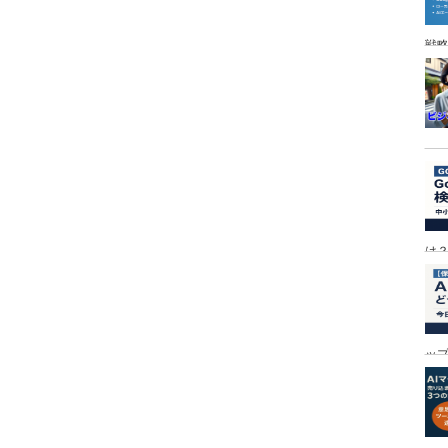
戦
は
ッ