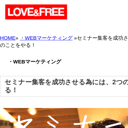
HOME
»
・WEBマーケティング
»セミナー集客を成功させる為には、2つの当
のことをやる！
・WEBマーケティング
セミナー集客を成功させる為には、2つの当たり前のこと
る！