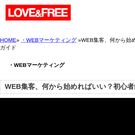
HOME
»
・WEBマーケティング
»WEB集客、何から始めればいい？初心者向け
ガイド
・WEBマーケティング
WEB集客、何から始めればいい？初心者向け10分ガイド