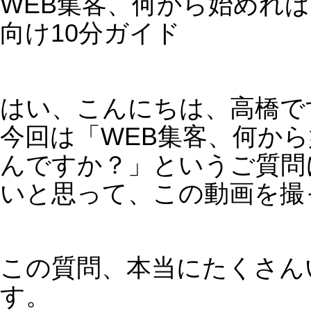
この質問、本当にたくさんいただきま
す。
「ホームページはなんとなくあるんだ
れど……」とか、
「インスタはやってるけど……」
「TikTokやってます、ブログも少し書
てます……」という方が多いんですが
それが売上や成果に結びついていない
ースがほとんどです。
じゃあ、ネットから本当に売上アップ
るにはどうすればいいのか？
今回はそのポイントを、わかりやすく
つのステップでお話ししていきます。