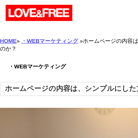
HOME
»
・WEBマーケティング
»ホームページの内容は、シンプルにした方が
のか？
・WEBマーケティング
ホームページの内容は、シンプルにした方がいいのか？