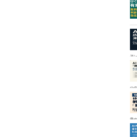
ア
つ
営の