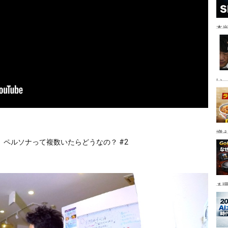
本当
い。
増
】ペルソナって複数いたらどうなの？ #2
る