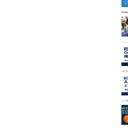
戦
は
ッ