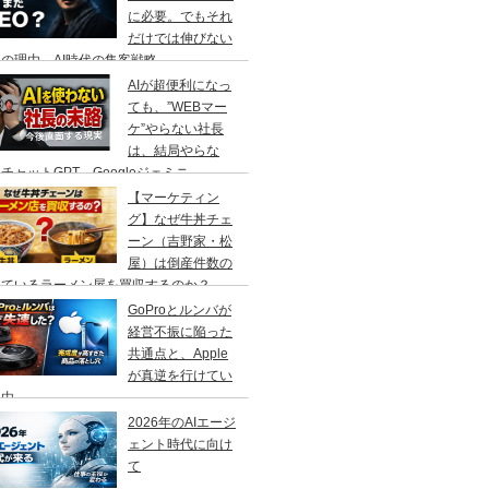
に必要。でもそれ
だけでは伸びない
の理由、AI時代の集客戦略
AIが超便利になっ
ても、”WEBマー
ケ”やらない社長
は、結局やらな
チャットGPT、Googleジェミニ
【マーケティン
グ】なぜ牛丼チェ
ーン（吉野家・松
屋）は倒産件数の
えているラーメン屋を買収するのか？
GoProとルンバが
経営不振に陥った
共通点と、Apple
が真逆を行けてい
理由
2026年のAIエージ
ェント時代に向け
て