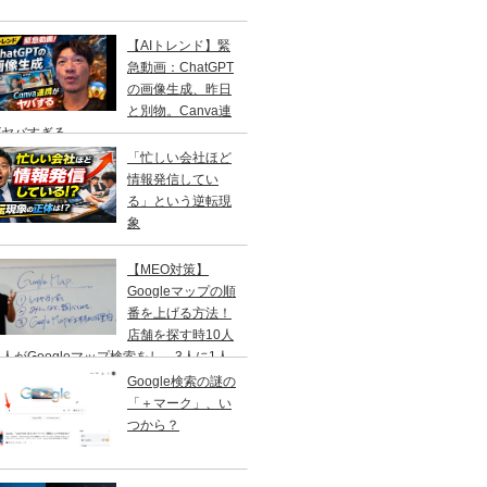
【AIトレンド】緊
急動画：ChatGPT
の画像生成、昨日
と別物。Canva連
がヤバすぎる
「忙しい会社ほど
情報発信してい
る」という逆転現
象
【MEO対策】
Googleマップの順
番を上げる方法！
店舗を探す時10人
人がGoogleマップ検索をし、3人に1人
１日以内に来店する事を知ってますか？
Google検索の謎の
「＋マーク」、い
つから？