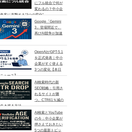
にフル統合で何が
変わるの？中小企
集客に直撃する“3つの変化”
Google「Gemini
3」登場間近で、
再びAI競争が加速
OpenAIがGPT-5.1
を正式発表｜中小
企業がすぐ使える
3つの変化【本日
Iニュース】
AI検索時代の新
SEO戦略：引用さ
れるサイトが勝
つ。CTR61％減の
で生き残る方法
AI検索とYouTube
の今：中小企業が
押さえておきたい
5つの最新トピッ