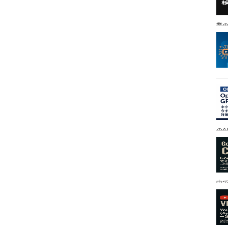
業の
のA
中