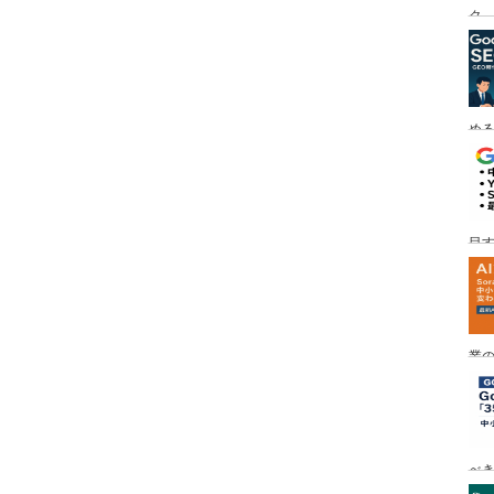
ク
める
目す
業の
め
べ