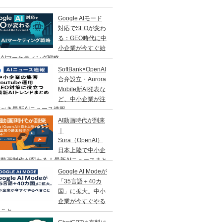
Google AIモード
対応でSEOが変わ
る：GEO時代に中
小企業が今すぐ始
AIマーケティング戦略
SoftBank×OpenAI
合弁設立・Aurora
Mobile新AI発表な
ど、中小企業が注
べき最新AIニュース速報
AI動画時代が到来
｜
Sora（OpenAI）
日本上陸で中小企
動画制作が変わる！最新AIニュースまと
Google AI Modeが
「35言語＋40カ
国」に拡大。中小
企業が今すぐやる
きこと