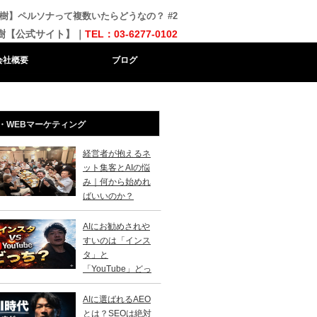
樹】ペルソナって複数いたらどうなの？ #2
樹【公式サイト】｜
TEL：03-6277-0102
会社概要
ブログ
・WEBマーケティング
経営者が抱えるネ
ット集客とAIの悩
み｜何から始めれ
ばいいのか？
AIにお勧めされや
すいのは「インス
タ」と
「YouTube」どっ
？
AIに選ばれるAEO
とは？SEOは絶対