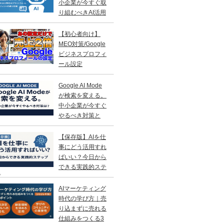
小企業が今すぐ取
り組むべきAI活用
略
【初心者向け】
MEO対策/Google
ビジネスプロフィ
ール設定
Google AI Mode
が検索を変える。
中小企業が今すぐ
やるべき対策と
？
【保存版】AIを仕
事にどう活用すれ
ばいい？今日から
できる実践的ステ
プ
AIマーケティング
時代の学び方｜売
り込まずに売れる
仕組みをつくる3