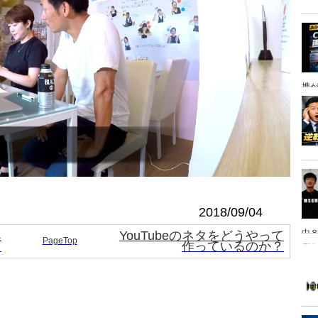
携
2018/09/04
中８
集
YouTubeのネタをどうやって
PageTop
！
作っているのか？
は