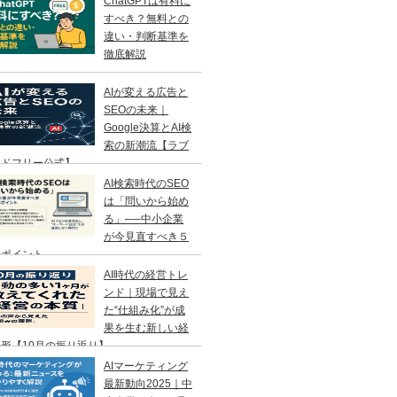
ChatGPTは有料に
すべき？無料との
違い・判断基準を
徹底解説
AIが変える広告と
SEOの未来｜
Google決算とAI検
索の新潮流【ラブ
ンドフリー公式】
AI検索時代のSEO
は「問いから始め
る」──中小企業
が今見直すべき５
のポイント
AI時代の経営トレ
ンド｜現場で見え
た“仕組み化”が成
果を生む新しい経
形【10月の振り返り】
AIマーケティング
最新動向2025｜中