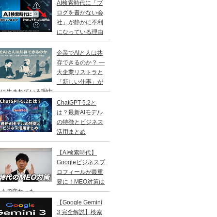
AI検索時代に「ブ
ログを書かない会
社」が静かに不利
になっている理由
企業でAIと人は共
存できるのか？ ―
大企業リストラと
「新しい仕事」が
に生まれている理由 ―
ChatGPT-5.2と
は？最新AIモデル
の特徴とビジネス
活用まとめ
【AI検索時代】
Googleビジネスプ
ロフィールが最重
要に！MEO対策は
こまで変わった
【Google Gemini
3 完全解説】検索