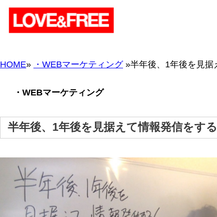
HOME
»
・WEBマーケティング
»半年後、1年後を見据えて情報発信をする！
・WEBマーケティング
半年後、1年後を見据えて情報発信をする！