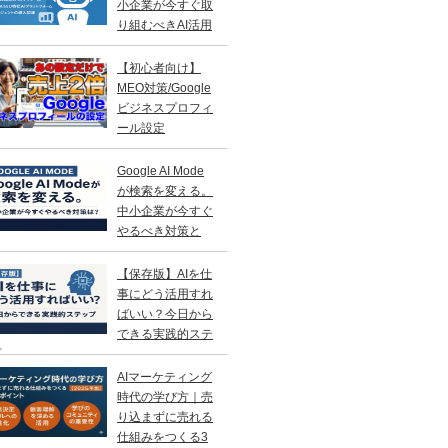
小企業が今すぐ取
り組むべきAI活用
略
【初心者向け】
MEO対策/Google
ビジネスプロフィ
ール設定
Google AI Mode
が検索を変える。
中小企業が今すぐ
やるべき対策と
？
【保存版】AIを仕
事にどう活用すれ
ばいい？今日から
できる実践的ステ
プ
AIマーケティング
時代の学び方｜売
り込まずに売れる
仕組みをつくる3