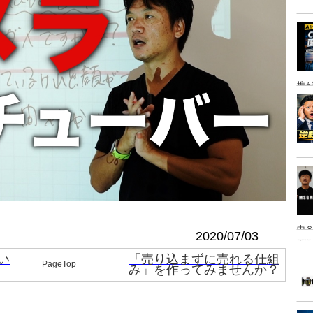
携
中８
2020/07/03
は
い
「売り込まずに売れる仕組
PageTop
み」を作ってみませんか？