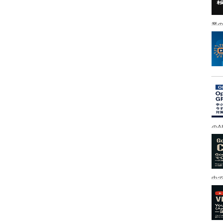
業の
のA
中