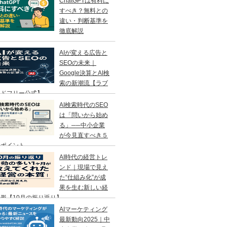
ChatGPTは有料に
すべき？無料との
違い・判断基準を
徹底解説
AIが変える広告と
SEOの未来｜
Google決算とAI検
索の新潮流【ラブ
ンドフリー公式】
AI検索時代のSEO
は「問いから始め
る」──中小企業
が今見直すべき５
のポイント
AI時代の経営トレ
ンド｜現場で見え
た“仕組み化”が成
果を生む新しい経
形【10月の振り返り】
AIマーケティング
最新動向2025｜中