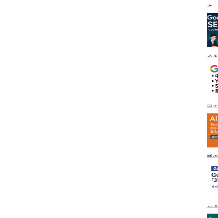
ク
める
目す
業の
め
べ