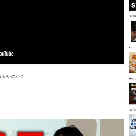
本当
い。
eでいいのか？
増
る