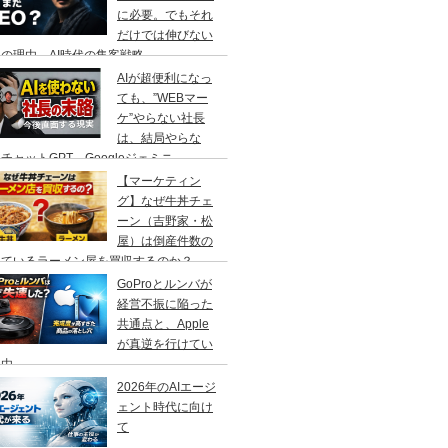
に必要。でもそれ
だけでは伸びない
の理由、AI時代の集客戦略
AIが超便利になっ
ても、”WEBマー
ケ”やらない社長
は、結局やらな
チャットGPT、Googleジェミニ
【マーケティン
グ】なぜ牛丼チェ
ーン（吉野家・松
屋）は倒産件数の
えているラーメン屋を買収するのか？
GoProとルンバが
経営不振に陥った
共通点と、Apple
が真逆を行けてい
理由
2026年のAIエージ
ェント時代に向け
て