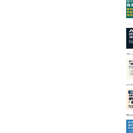
ア
つ
営の