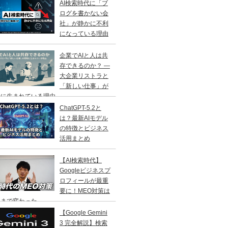
AI検索時代に「ブ
ログを書かない会
社」が静かに不利
になっている理由
企業でAIと人は共
存できるのか？ ―
大企業リストラと
「新しい仕事」が
に生まれている理由 ―
ChatGPT-5.2と
は？最新AIモデル
の特徴とビジネス
活用まとめ
【AI検索時代】
Googleビジネスプ
ロフィールが最重
要に！MEO対策は
こまで変わった
【Google Gemini
3 完全解説】検索