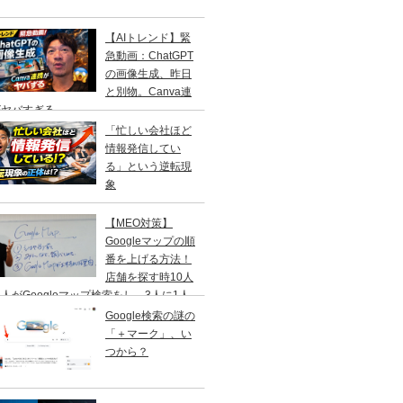
【AIトレンド】緊
急動画：ChatGPT
の画像生成、昨日
と別物。Canva連
がヤバすぎる
「忙しい会社ほど
情報発信してい
る」という逆転現
象
【MEO対策】
Googleマップの順
番を上げる方法！
店舗を探す時10人
人がGoogleマップ検索をし、3人に1人
１日以内に来店する事を知ってますか？
Google検索の謎の
「＋マーク」、い
つから？