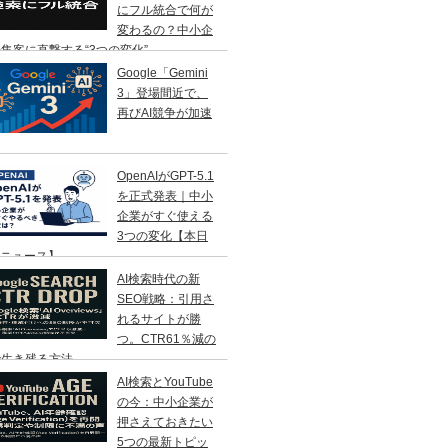
にフル統合で何が
変わるの？中小企
集客に直撃する“3つの変化”
Google「Gemini
3」登場間近で、
再びAI競争が加速
OpenAIがGPT-5.1
を正式発表｜中小
企業がすぐ使える
3つの変化【本日
Iニュース】
AI検索時代の新
SEO戦略：引用さ
れるサイトが勝
つ。CTR61％減の
で生き残る方法
AI検索とYouTube
の今：中小企業が
押さえておきたい
5つの最新トピッ