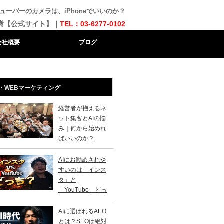
ューバーのカメラは、iPhoneでいいのか？
樹【公式サイト】｜
TEL：03-6277-0102
会社概要
ブログ
・WEBマーケティング
経営者が抱えるネ
ット集客とAIの悩
み｜何から始めれ
ばいいのか？
AIにお勧めされや
すいのは「インス
タ」と
「YouTube」どっ
？
AIに選ばれるAEO
とは？SEOは絶対