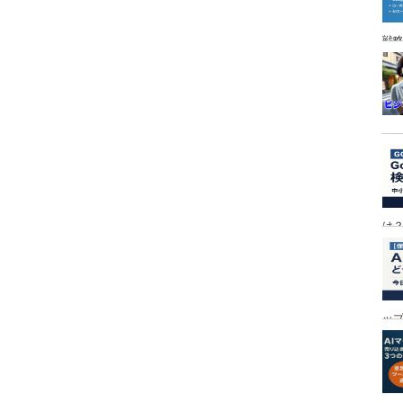
戦
は
ッ