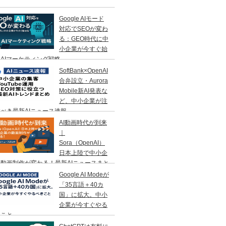
Google AIモード
対応でSEOが変わ
る：GEO時代に中
小企業が今すぐ始
AIマーケティング戦略
SoftBank×OpenAI
合弁設立・Aurora
Mobile新AI発表な
ど、中小企業が注
べき最新AIニュース速報
AI動画時代が到来
｜
Sora（OpenAI）
日本上陸で中小企
動画制作が変わる！最新AIニュースまと
Google AI Modeが
「35言語＋40カ
国」に拡大。中小
企業が今すぐやる
きこと