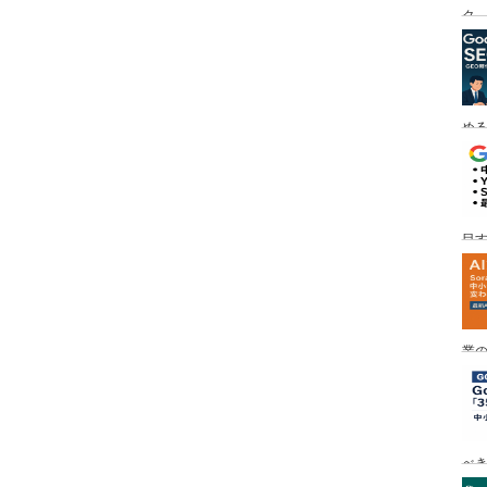
ク
める
目す
業の
め
べ