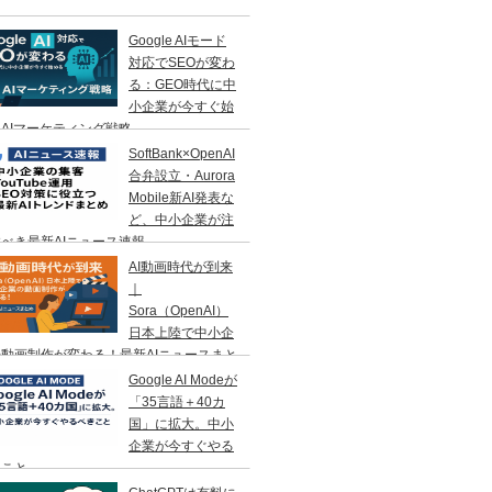
Google AIモード
対応でSEOが変わ
る：GEO時代に中
小企業が今すぐ始
AIマーケティング戦略
SoftBank×OpenAI
合弁設立・Aurora
Mobile新AI発表な
ど、中小企業が注
べき最新AIニュース速報
AI動画時代が到来
｜
Sora（OpenAI）
日本上陸で中小企
動画制作が変わる！最新AIニュースまと
Google AI Modeが
「35言語＋40カ
国」に拡大。中小
企業が今すぐやる
きこと