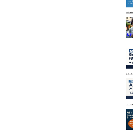
戦
は
ッ