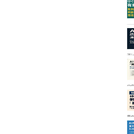
ア
つ
営の