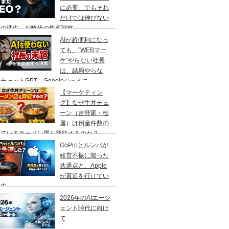
に必要。でもそれ
だけでは伸びない
の理由、AI時代の集客戦略
AIが超便利になっ
ても、”WEBマー
ケ”やらない社長
は、結局やらな
チャットGPT、Googleジェミニ
【マーケティン
グ】なぜ牛丼チェ
ーン（吉野家・松
屋）は倒産件数の
えているラーメン屋を買収するのか？
GoProとルンバが
経営不振に陥った
共通点と、Apple
が真逆を行けてい
理由
2026年のAIエージ
ェント時代に向け
て