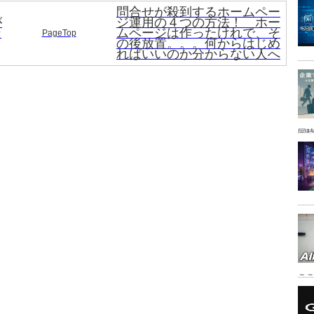
問合せが殺到するホームペー
が
ジ運用の４つの方法！ ホー
ン
ムページは作ったけれで、そ
PageTop
の後放置。。。何からはじめ
ればいいのか分からない人へ
同時
こ