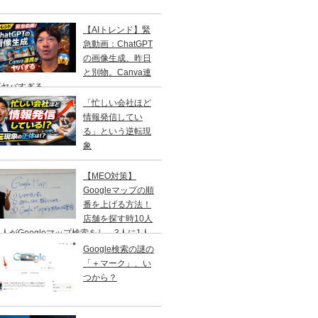
【AIトレンド】緊
急動画：ChatGPT
の画像生成、昨日
と別物。Canva連
がヤバすぎる
「忙しい会社ほど
情報発信してい
る」という逆転現
象
【MEO対策】
Googleマップの順
番を上げる方法！
店舗を探す時10人
人がGoogleマップ検索をし、3人に1人
１日以内に来店する事を知ってますか？
Google検索の謎の
「＋マーク」、い
つから？