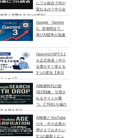
にフル統合で何が
変わるの？中小企
集客に直撃する“3つの変化”
Google「Gemini
3」登場間近で、
再びAI競争が加速
OpenAIがGPT-5.1
を正式発表｜中小
企業がすぐ使える
3つの変化【本日
Iニュース】
AI検索時代の新
SEO戦略：引用さ
れるサイトが勝
つ。CTR61％減の
で生き残る方法
AI検索とYouTube
の今：中小企業が
押さえておきたい
5つの最新トピッ