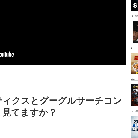
本当
い。
増
ティクスとグーグルサーチコン
と見てますか？
る