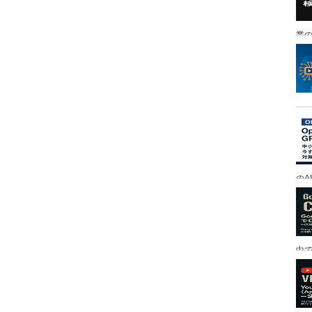
業の
のA
中