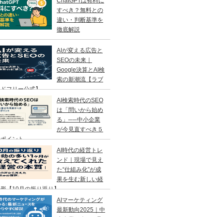
ChatGPTは有料に
すべき？無料との
違い・判断基準を
徹底解説
AIが変える広告と
SEOの未来｜
Google決算とAI検
索の新潮流【ラブ
ンドフリー公式】
AI検索時代のSEO
は「問いから始め
る」──中小企業
が今見直すべき５
のポイント
AI時代の経営トレ
ンド｜現場で見え
た“仕組み化”が成
果を生む新しい経
形【10月の振り返り】
AIマーケティング
最新動向2025｜中