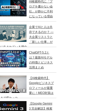
AI検索時代に「ブ
ログを書かない会
社」が静かに不利
になっている理由
企業でAIと人は共
存できるのか？ ―
大企業リストラと
「新しい仕事」が
に生まれている理由 ―
ChatGPT-5.2と
は？最新AIモデル
の特徴とビジネス
活用まとめ
【AI検索時代】
Googleビジネスプ
ロフィールが最重
要に！MEO対策は
こまで変わった
【Google Gemini
3 完全解説】検索