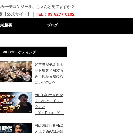
ルサーチコンソール、ちゃんと見てますか？
樹【公式サイト】｜
TEL：03-6277-0102
会社概要
ブログ
・WEBマーケティング
経営者が抱えるネ
ット集客とAIの悩
み｜何から始めれ
ばいいのか？
AIにお勧めされや
すいのは「インス
タ」と
「YouTube」どっ
？
AIに選ばれるAEO
とは？SEOは絶対