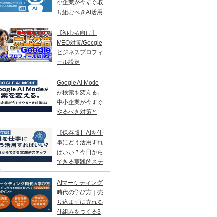
小企業が今すぐ取
り組むべきAI活用
略
【初心者向け】
MEO対策/Google
ビジネスプロフィ
ール設定
Google AI Mode
が検索を変える。
中小企業が今すぐ
やるべき対策と
？
【保存版】AIを仕
事にどう活用すれ
ばいい？今日から
できる実践的ステ
プ
AIマーケティング
時代の学び方｜売
り込まずに売れる
仕組みをつくる3