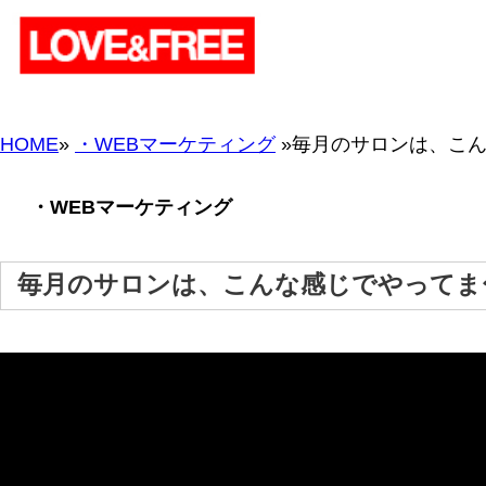
HOME
»
・WEBマーケティング
»毎月のサロンは、こんな感じでやってま〜す^
・WEBマーケティング
毎月のサロンは、こんな感じでやってま〜す^^