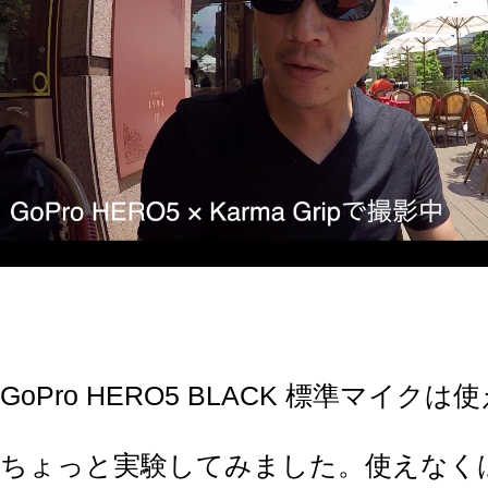
GoPro HERO5 BLACK 標準マイクは使えるのか？
ちょっと実験してみました。使えなくはないですが、
り、一眼レフの外部マイクには負けますね。
PCの音量を一番大きくしていて、丁度いいぐらいです
ね。
編集ソフトでボリューム上げた方が良さそうです。
今日は、そんな効果検証です。