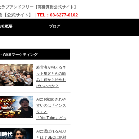
会社ラブアンドフリー【高橋真樹公式サイト】
樹【公式サイト】｜
TEL：03-6277-0102
会社概要
ブログ
・WEBマーケティング
経営者が抱えるネ
ット集客とAIの悩
み｜何から始めれ
ばいいのか？
AIにお勧めされや
すいのは「インス
タ」と
「YouTube」どっ
？
AIに選ばれるAEO
とは？SEOは絶対