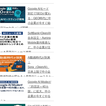
Google AIモード
対応でSEOが変わ
る：GEO時代に中
小企業が今すぐ始
AIマーケティング戦略
SoftBank×OpenAI
合弁設立・Aurora
Mobile新AI発表な
ど、中小企業が注
べき最新AIニュース速報
AI動画時代が到来
｜
Sora（OpenAI）
日本上陸で中小企
動画制作が変わる！最新AIニュースまと
Google AI Modeが
「35言語＋40カ
国」に拡大。中小
企業が今すぐやる
きこと