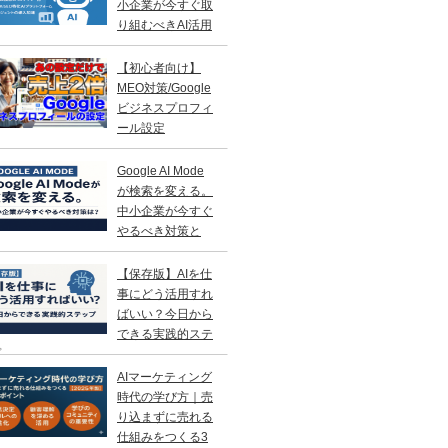
小企業が今すぐ取
り組むべきAI活用
略
【初心者向け】
MEO対策/Google
ビジネスプロフィ
ール設定
Google AI Mode
が検索を変える。
中小企業が今すぐ
やるべき対策と
？
【保存版】AIを仕
事にどう活用すれ
ばいい？今日から
できる実践的ステ
プ
AIマーケティング
時代の学び方｜売
り込まずに売れる
仕組みをつくる3