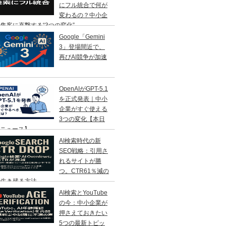
にフル統合で何が
変わるの？中小企
集客に直撃する“3つの変化”
Google「Gemini
3」登場間近で、
再びAI競争が加速
OpenAIがGPT-5.1
を正式発表｜中小
企業がすぐ使える
3つの変化【本日
Iニュース】
AI検索時代の新
SEO戦略：引用さ
れるサイトが勝
つ。CTR61％減の
で生き残る方法
AI検索とYouTube
の今：中小企業が
押さえておきたい
5つの最新トピッ