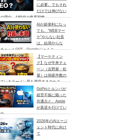
に必要。でもそれ
だけでは伸びない
の理由、AI時代の集客戦略
AIが超便利になっ
ても、”WEBマー
ケ”やらない社長
は、結局やらな
チャットGPT、Googleジェミニ
【マーケティン
グ】なぜ牛丼チェ
ーン（吉野家・松
屋）は倒産件数の
えているラーメン屋を買収するのか？
GoProとルンバが
経営不振に陥った
共通点と、Apple
が真逆を行けてい
理由
2026年のAIエージ
ェント時代に向け
て