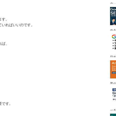
ク
ます。
ていればいいのです。
める
れば、
目す
、
業の
め
要です。
べ