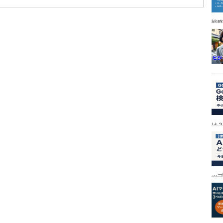
戦
は
ッ