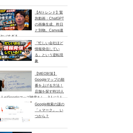
【AIトレンド】緊
急動画：ChatGPT
の画像生成、昨日
と別物。Canva連
がヤバすぎる
「忙しい会社ほど
情報発信してい
る」という逆転現
象
【MEO対策】
Googleマップの順
番を上げる方法！
店舗を探す時10人
人がGoogleマップ検索をし、3人に1人
１日以内に来店する事を知ってますか？
Google検索の謎の
「＋マーク」、い
つから？