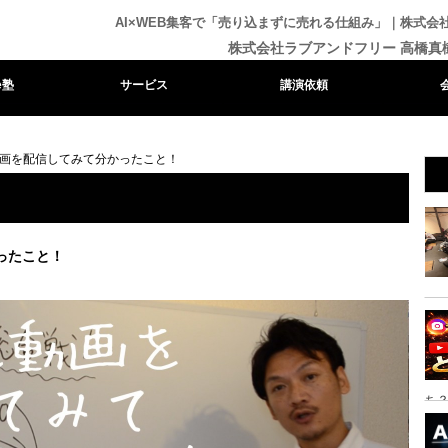
AI×WEB集客で「売り込まずに売れる仕組み」｜株式
株式会社ラブアンドフリー 高橋真
e塾
サービス
講演依頼
be動画を配信してみて分かったこと！
かったこと！
ち