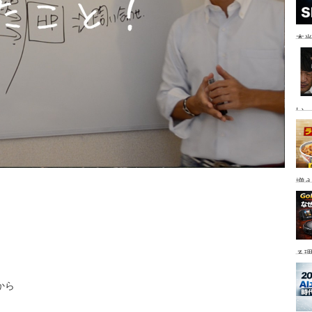
本当
い。
増
る
から