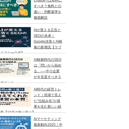
ChatGPTは有料に
すべき？無料との
違い・判断基準を
徹底解説
AIが変える広告と
SEOの未来｜
Google決算とAI検
索の新潮流【ラブ
ンドフリー公式】
AI検索時代のSEO
は「問いから始め
る」──中小企業
が今見直すべき５
のポイント
AI時代の経営トレ
ンド｜現場で見え
た“仕組み化”が成
果を生む新しい経
形【10月の振り返り】
AIマーケティング
最新動向2025｜中