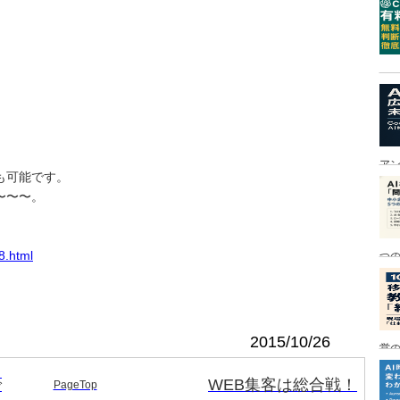
ア
も可能です。
〜〜〜。
8.html
つ
2015/10/26
営の
、
゙
WEB集客は総合戦！
PageTop