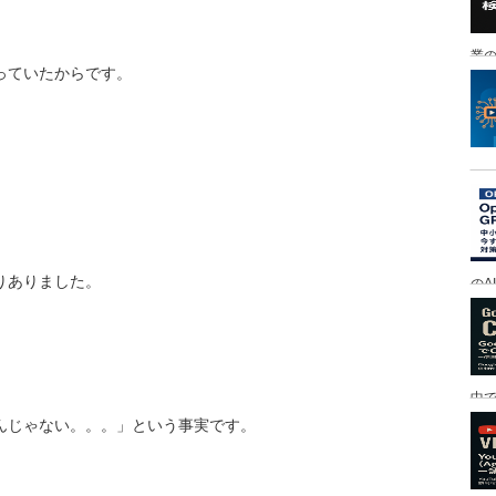
業の
っていたからです。
りありました。
のA
中
もんじゃない。。。」という事実です。