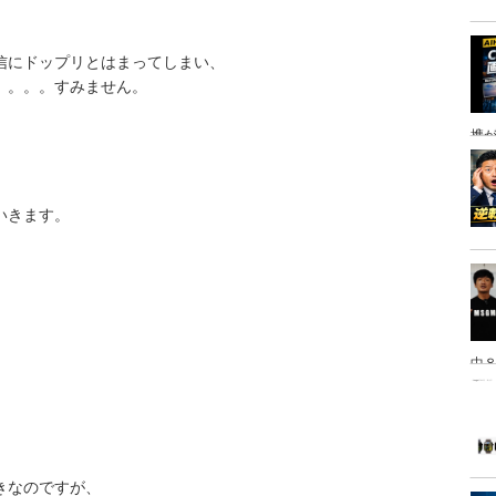
配信にドップリとはまってしまい、
。。。。すみません。
携
いきます。
中８
」
は
きなのですが、