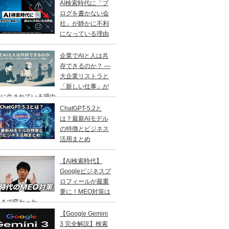
AI検索時代に「ブ
ログを書かない会
社」が静かに不利
になっている理由
企業でAIと人は共
存できるのか？ ―
大企業リストラと
「新しい仕事」が
に生まれている理由 ―
ChatGPT-5.2と
は？最新AIモデル
の特徴とビジネス
活用まとめ
【AI検索時代】
Googleビジネスプ
ロフィールが最重
要に！MEO対策は
こまで変わった
【Google Gemini
3 完全解説】検索