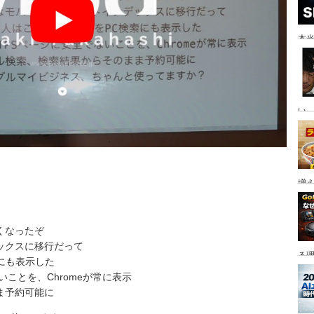
本当
い。
増
くなったぞ
ックスに移行だって
る
索にも表示した
いことを、Chromeが常に表示
ま予約可能に