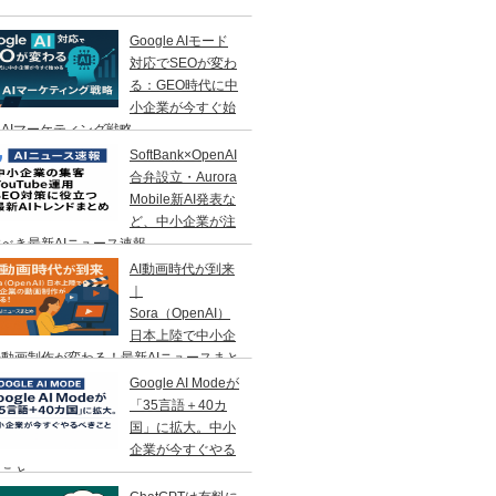
Google AIモード
対応でSEOが変わ
る：GEO時代に中
小企業が今すぐ始
AIマーケティング戦略
SoftBank×OpenAI
合弁設立・Aurora
Mobile新AI発表な
ど、中小企業が注
べき最新AIニュース速報
AI動画時代が到来
｜
Sora（OpenAI）
日本上陸で中小企
動画制作が変わる！最新AIニュースまと
Google AI Modeが
「35言語＋40カ
国」に拡大。中小
企業が今すぐやる
きこと