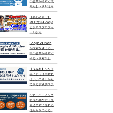
小企業が今すぐ取
り組むべきAI活用
略
【初心者向け】
MEO対策/Google
ビジネスプロフィ
ール設定
Google AI Mode
が検索を変える。
中小企業が今すぐ
やるべき対策と
？
【保存版】AIを仕
事にどう活用すれ
ばいい？今日から
できる実践的ステ
プ
AIマーケティング
時代の学び方｜売
り込まずに売れる
仕組みをつくる3