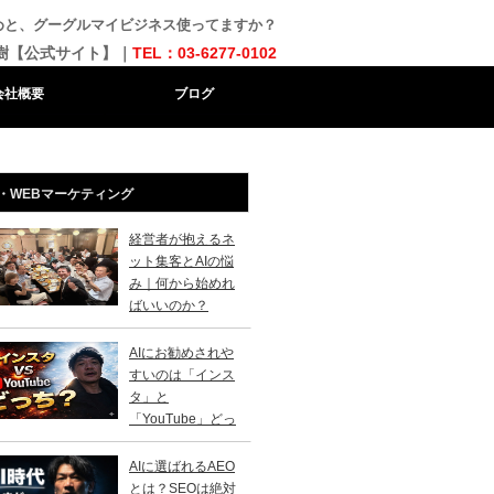
まとめと、グーグルマイビジネス使ってますか？
樹【公式サイト】｜
TEL：03-6277-0102
会社概要
ブログ
・WEBマーケティング
経営者が抱えるネ
ット集客とAIの悩
み｜何から始めれ
ばいいのか？
AIにお勧めされや
すいのは「インス
タ」と
「YouTube」どっ
？
AIに選ばれるAEO
とは？SEOは絶対