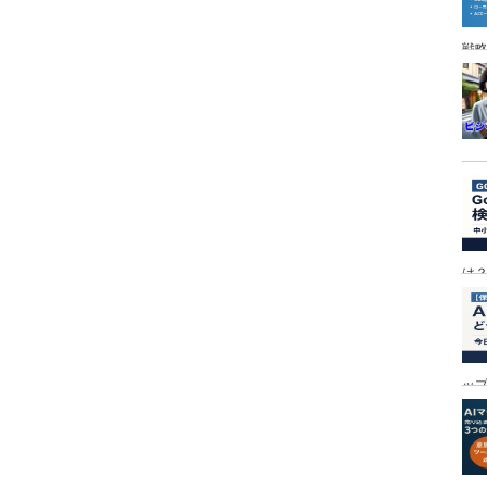
戦
は
ッ