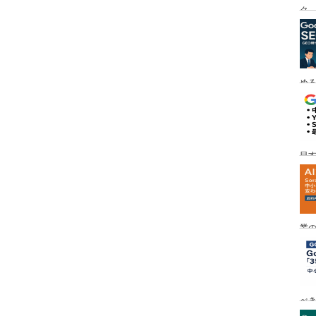
ク
める
目す
業の
め
べ