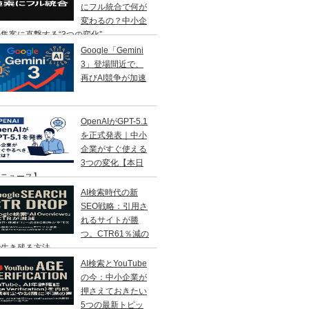
にフル統合で何が
変わるの？中小企
集客に直撃する“3つの変化”
Google「Gemini
3」登場間近で、
再びAI競争が加速
OpenAIがGPT-5.1
を正式発表｜中小
企業がすぐ使える
3つの変化【本日
Iニュース】
AI検索時代の新
SEO戦略：引用さ
れるサイトが勝
つ。CTR61％減の
で生き残る方法
AI検索とYouTube
の今：中小企業が
押さえておきたい
5つの最新トピッ