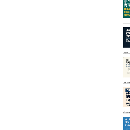
ア
つ
営の