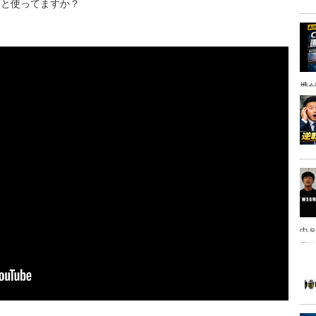
んと使ってますか？
携
中８
は