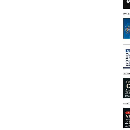
業の
のA
中