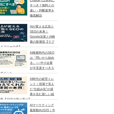
ChatGPTは有料に
すべき？無料との
違い・判断基準を
徹底解説
AIが変える広告と
SEOの未来｜
Google決算とAI検
索の新潮流【ラブ
ンドフリー公式】
AI検索時代のSEO
は「問いから始め
る」──中小企業
が今見直すべき５
のポイント
AI時代の経営トレ
ンド｜現場で見え
た“仕組み化”が成
果を生む新しい経
形【10月の振り返り】
AIマーケティング
最新動向2025｜中