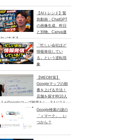
【AIトレンド】緊
急動画：ChatGPT
の画像生成、昨日
と別物。Canva連
がヤバすぎる
「忙しい会社ほど
情報発信してい
る」という逆転現
象
【MEO対策】
Googleマップの順
番を上げる方法！
店舗を探す時10人
人がGoogleマップ検索をし、3人に1人
１日以内に来店する事を知ってますか？
Google検索の謎の
「＋マーク」、い
つから？