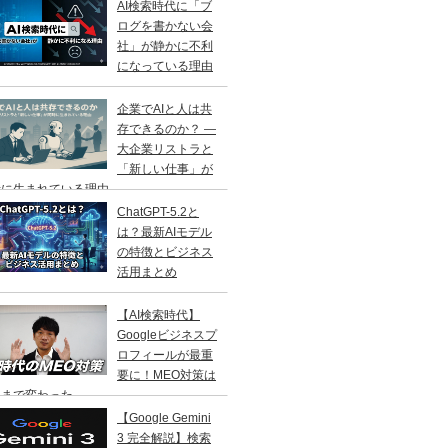
AI検索時代に「ブ
ログを書かない会
社」が静かに不利
になっている理由
企業でAIと人は共
存できるのか？ ―
大企業リストラと
「新しい仕事」が
に生まれている理由 ―
ChatGPT-5.2と
は？最新AIモデル
の特徴とビジネス
活用まとめ
【AI検索時代】
Googleビジネスプ
ロフィールが最重
要に！MEO対策は
こまで変わった
【Google Gemini
3 完全解説】検索