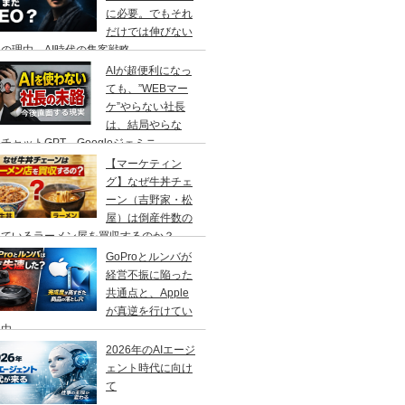
に必要。でもそれ
だけでは伸びない
の理由、AI時代の集客戦略
AIが超便利になっ
ても、”WEBマー
ケ”やらない社長
は、結局やらな
チャットGPT、Googleジェミニ
【マーケティン
グ】なぜ牛丼チェ
ーン（吉野家・松
屋）は倒産件数の
えているラーメン屋を買収するのか？
GoProとルンバが
経営不振に陥った
共通点と、Apple
が真逆を行けてい
理由
2026年のAIエージ
ェント時代に向け
て