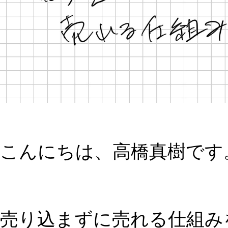
こんにちは、高橋真樹です。
売り込まずに売れる仕組みを構築する
とは、顧客に価値を提供することを重
したマーケティングのアプローチです
以下は、そのためのいくつかのアイデ
です。
顧客との信頼関係を築く
顧客との信頼関係を構築すること