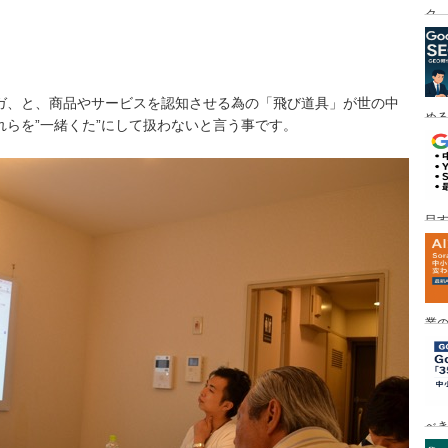
ク
マガ、と、商品やサービスを認知させる為の「飛び道具」が世の中
める
らを”一緒くた”にして扱わないと言う事です。
目す
業の
め
べ