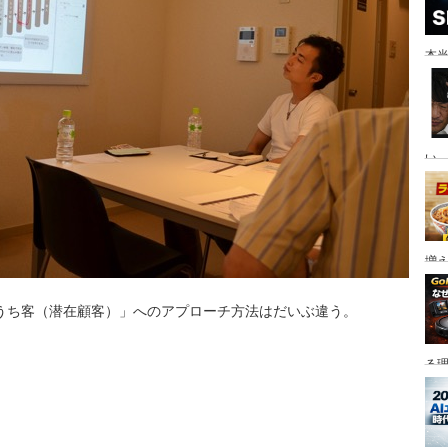
本当
い。
増
うち客（潜在顧客）」へのアプローチ方法はだいぶ違う。
る