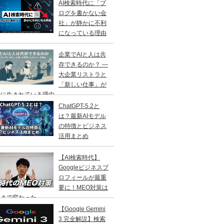
AI検索時代に「ブ
ログを書かない会
社」が静かに不利
になっている理由
企業でAIと人は共
存できるのか？ ―
大企業リストラと
「新しい仕事」が
に生まれている理由 ―
ChatGPT-5.2と
は？最新AIモデル
の特徴とビジネス
活用まとめ
【AI検索時代】
Googleビジネスプ
ロフィールが最重
要に！MEO対策は
こまで変わった
【Google Gemini
3 完全解説】検索