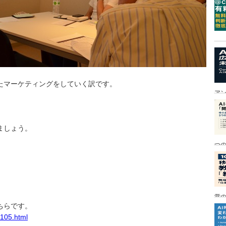
たマーケティングをしていく訳です。
ア
ましょう。
つ
営の
ちらです。
e105.html