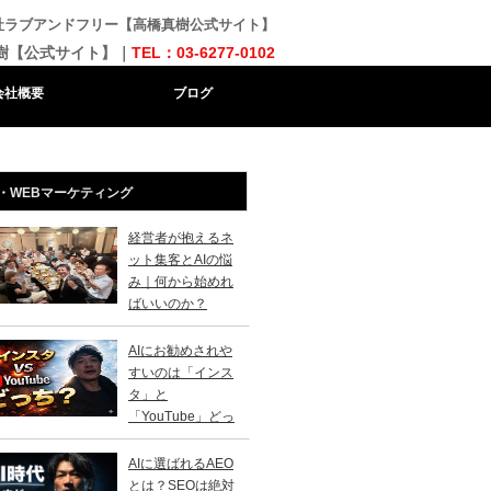
会社ラブアンドフリー【高橋真樹公式サイト】
樹【公式サイト】｜
TEL：03-6277-0102
会社概要
ブログ
・WEBマーケティング
経営者が抱えるネ
ット集客とAIの悩
み｜何から始めれ
ばいいのか？
AIにお勧めされや
すいのは「インス
タ」と
「YouTube」どっ
？
AIに選ばれるAEO
とは？SEOは絶対