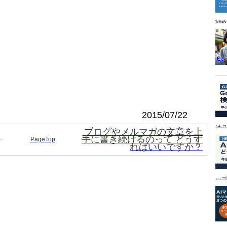
戦
。
2015/07/22
は
ブログやメルマガの文章を上
て
手に書き続けるのって どうす
PageTop
ればいいですか？
ッ