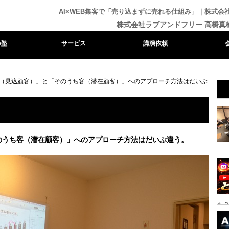
AI×WEB集客で「売り込まずに売れる仕組み」｜株式
株式会社ラブアンドフリー 高橋真
e塾
サービス
講演依頼
（見込顧客）」と「そのうち客（潜在顧客）」へのアプローチ方法はだいぶ
のうち客（潜在顧客）」へのアプローチ方法はだいぶ違う。
ち