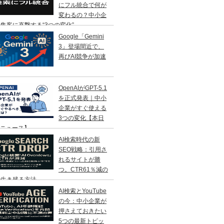
にフル統合で何が
変わるの？中小企
集客に直撃する“3つの変化”
Google「Gemini
3」登場間近で、
再びAI競争が加速
OpenAIがGPT-5.1
を正式発表｜中小
企業がすぐ使える
3つの変化【本日
Iニュース】
AI検索時代の新
SEO戦略：引用さ
れるサイトが勝
つ。CTR61％減の
で生き残る方法
AI検索とYouTube
の今：中小企業が
押さえておきたい
5つの最新トピッ