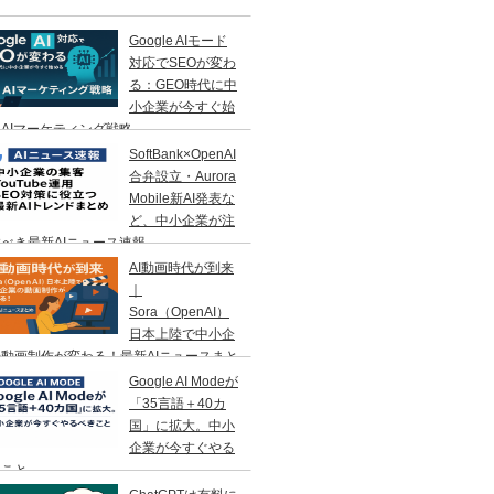
Google AIモード
対応でSEOが変わ
る：GEO時代に中
小企業が今すぐ始
AIマーケティング戦略
SoftBank×OpenAI
合弁設立・Aurora
Mobile新AI発表な
ど、中小企業が注
べき最新AIニュース速報
AI動画時代が到来
｜
Sora（OpenAI）
日本上陸で中小企
動画制作が変わる！最新AIニュースまと
Google AI Modeが
「35言語＋40カ
国」に拡大。中小
企業が今すぐやる
きこと