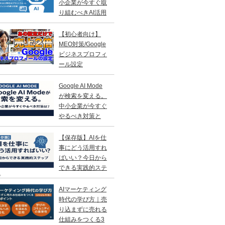
小企業が今すぐ取
り組むべきAI活用
略
【初心者向け】
MEO対策/Google
ビジネスプロフィ
ール設定
Google AI Mode
が検索を変える。
中小企業が今すぐ
やるべき対策と
？
【保存版】AIを仕
事にどう活用すれ
ばいい？今日から
できる実践的ステ
プ
AIマーケティング
時代の学び方｜売
り込まずに売れる
仕組みをつくる3