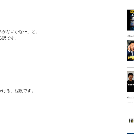
スがないかな〜」と、
携
る訳です。
。
かける」程度です。
中８
は