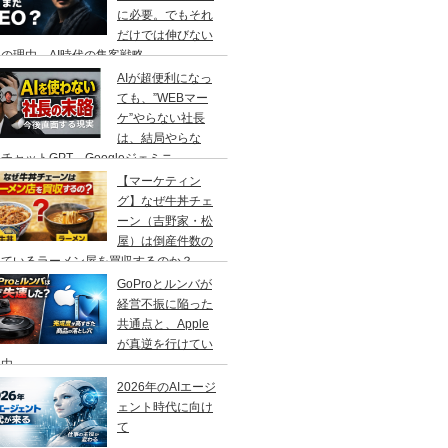
に必要。でもそれ
だけでは伸びない
の理由、AI時代の集客戦略
AIが超便利になっ
ても、”WEBマー
ケ”やらない社長
は、結局やらな
チャットGPT、Googleジェミニ
【マーケティン
グ】なぜ牛丼チェ
ーン（吉野家・松
屋）は倒産件数の
えているラーメン屋を買収するのか？
GoProとルンバが
経営不振に陥った
共通点と、Apple
が真逆を行けてい
理由
2026年のAIエージ
ェント時代に向け
て