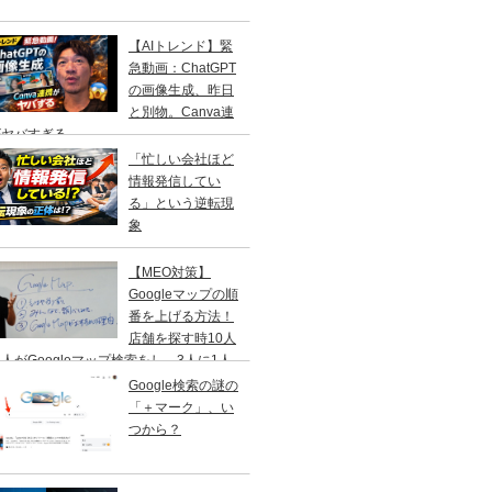
【AIトレンド】緊
急動画：ChatGPT
の画像生成、昨日
と別物。Canva連
がヤバすぎる
「忙しい会社ほど
情報発信してい
る」という逆転現
象
【MEO対策】
Googleマップの順
番を上げる方法！
店舗を探す時10人
人がGoogleマップ検索をし、3人に1人
１日以内に来店する事を知ってますか？
Google検索の謎の
「＋マーク」、い
つから？