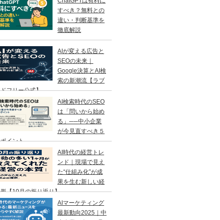
ChatGPTは有料に
すべき？無料との
違い・判断基準を
徹底解説
AIが変える広告と
SEOの未来｜
Google決算とAI検
索の新潮流【ラブ
ンドフリー公式】
AI検索時代のSEO
は「問いから始め
る」──中小企業
が今見直すべき５
のポイント
AI時代の経営トレ
ンド｜現場で見え
た“仕組み化”が成
果を生む新しい経
形【10月の振り返り】
AIマーケティング
最新動向2025｜中