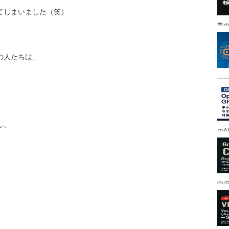
てしまいました（笑）
業の
の人たちは、
し、
のA
中