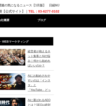
関連の気になるニュース【3月版】 日経MJ
樹【公式サイト】｜
TEL：03-6277-0102
会社概要
ブログ
・WEBマーケティング
経営者が抱えるネ
ット集客とAIの悩
み｜何から始めれ
ばいいのか？
AIにお勧めされや
すいのは「インス
タ」と
「YouTube」どっ
？
AIに選ばれるAEO
とは？SEOは絶対