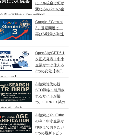
にフル統合で何が
変わるの？中小企
集客に直撃する“3つの変化”
Google「Gemini
3」登場間近で、
再びAI競争が加速
OpenAIがGPT-5.1
を正式発表｜中小
企業がすぐ使える
3つの変化【本日
Iニュース】
AI検索時代の新
SEO戦略：引用さ
れるサイトが勝
つ。CTR61％減の
で生き残る方法
AI検索とYouTube
の今：中小企業が
押さえておきたい
5つの最新トピッ