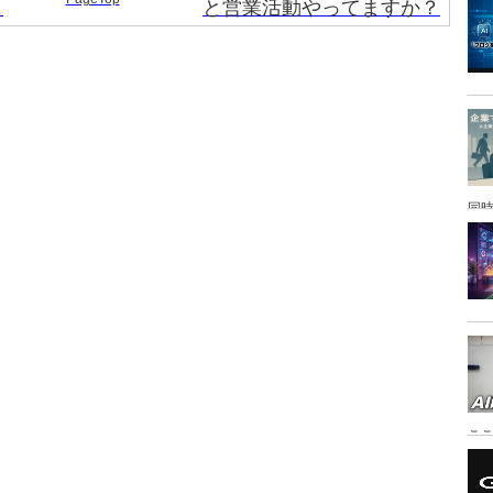
？
と営業活動やってますか？
同時
こ