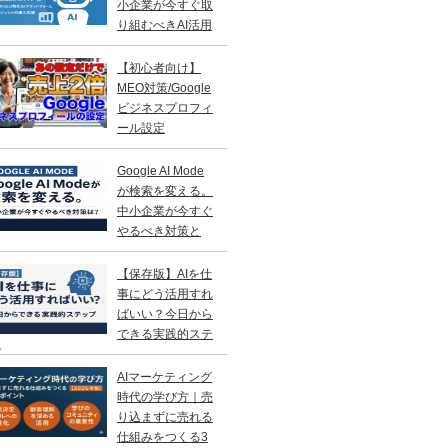
小企業が今すぐ取
り組むべきAI活用
略
【初心者向け】
MEO対策/Google
ビジネスプロフィ
ール設定
Google AI Mode
が検索を変える。
中小企業が今すぐ
やるべき対策と
？
【保存版】AIを仕
事にどう活用すれ
ばいい？今日から
できる実践的ステ
プ
AIマーケティング
時代の学び方｜売
り込まずに売れる
仕組みをつくる3