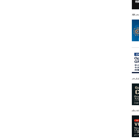
業の
のA
中