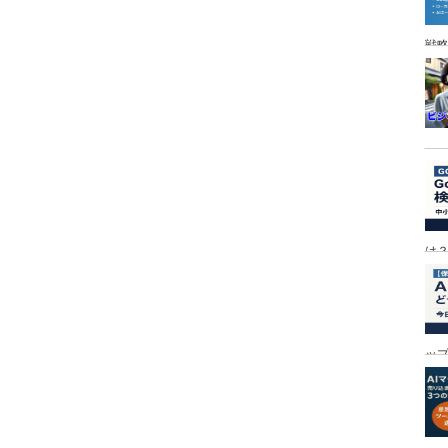
戦
は
ッ