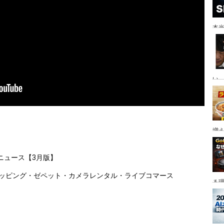
本当
い。
増
ニュース【3月版】　
ショッピング・ゼペット・カメラレンタル・ライブコマース
る