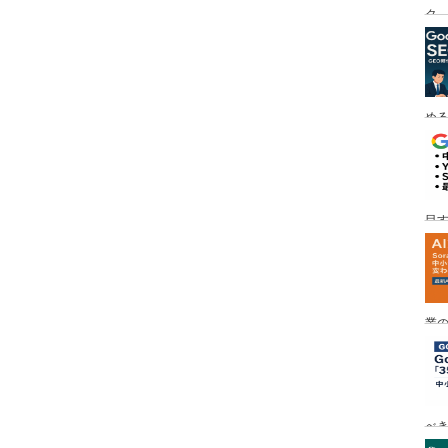
ク
める
目す
業の
め
べ