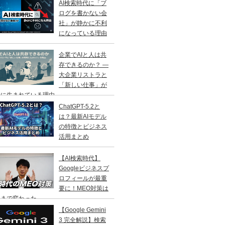
AI検索時代に「ブ
ログを書かない会
社」が静かに不利
になっている理由
企業でAIと人は共
存できるのか？ ―
大企業リストラと
「新しい仕事」が
に生まれている理由 ―
ChatGPT-5.2と
は？最新AIモデル
の特徴とビジネス
活用まとめ
【AI検索時代】
Googleビジネスプ
ロフィールが最重
要に！MEO対策は
こまで変わった
【Google Gemini
3 完全解説】検索