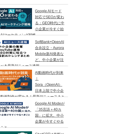
Google AIモード
対応でSEOが変わ
る：GEO時代に中
小企業が今すぐ始
AIマーケティング戦略
SoftBank×OpenAI
合弁設立・Aurora
Mobile新AI発表な
ど、中小企業が注
べき最新AIニュース速報
AI動画時代が到来
｜
Sora（OpenAI）
日本上陸で中小企
動画制作が変わる！最新AIニュースまと
Google AI Modeが
「35言語＋40カ
国」に拡大。中小
企業が今すぐやる
きこと