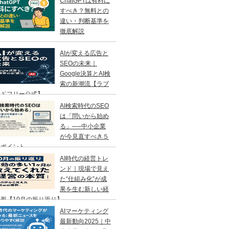
ChatGPTは有料に
すべき？無料との
違い・判断基準を
徹底解説
AIが変える広告と
SEOの未来｜
Google決算とAI検
索の新潮流【ラブ
ンドフリー公式】
AI検索時代のSEO
は「問いから始め
る」──中小企業
が今見直すべき５
のポイント
AI時代の経営トレ
ンド｜現場で見え
た“仕組み化”が成
果を生む新しい経
形【10月の振り返り】
AIマーケティング
最新動向2025｜中