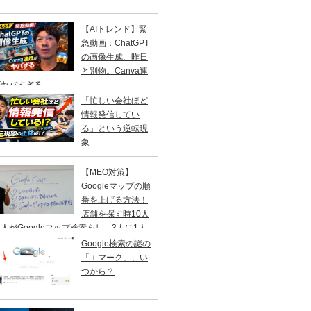
【AIトレンド】緊
急動画：ChatGPT
の画像生成、昨日
と別物。Canva連
がヤバすぎる
「忙しい会社ほど
情報発信してい
る」という逆転現
象
【MEO対策】
Googleマップの順
番を上げる方法！
店舗を探す時10人
人がGoogleマップ検索をし、3人に1人
１日以内に来店する事を知ってますか？
Google検索の謎の
「＋マーク」、い
つから？