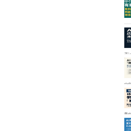
ア
つ
営の