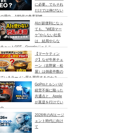
に必要。でもそれ
だけでは伸びない
の理由、AI時代の集客戦略
AIが超便利になっ
ても、”WEBマー
ケ”やらない社長
は、結局やらな
チャットGPT、Googleジェミニ
【マーケティン
グ】なぜ牛丼チェ
ーン（吉野家・松
屋）は倒産件数の
えているラーメン屋を買収するのか？
GoProとルンバが
経営不振に陥った
共通点と、Apple
が真逆を行けてい
理由
2026年のAIエージ
ェント時代に向け
て