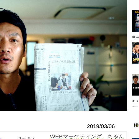
携
中８
は
2019/03/06
に
WEBマーケティング、ちゃん
PageTop