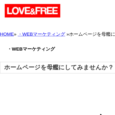
HOME
»
・WEBマーケティング
»ホームページを母艦にしてみませんか？
・WEBマーケティング
ホームページを母艦にしてみませんか？