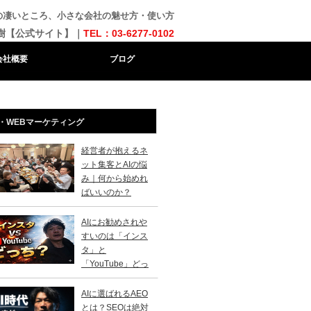
の凄いところ、小さな会社の魅せ方・使い方
樹【公式サイト】｜
TEL：03-6277-0102
会社概要
ブログ
・WEBマーケティング
経営者が抱えるネ
ット集客とAIの悩
み｜何から始めれ
ばいいのか？
AIにお勧めされや
すいのは「インス
タ」と
「YouTube」どっ
？
AIに選ばれるAEO
とは？SEOは絶対