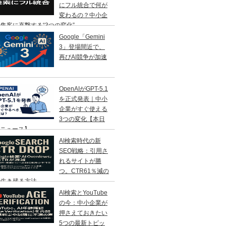
にフル統合で何が
変わるの？中小企
集客に直撃する“3つの変化”
Google「Gemini
3」登場間近で、
再びAI競争が加速
OpenAIがGPT-5.1
を正式発表｜中小
企業がすぐ使える
3つの変化【本日
Iニュース】
AI検索時代の新
SEO戦略：引用さ
れるサイトが勝
つ。CTR61％減の
で生き残る方法
AI検索とYouTube
の今：中小企業が
押さえておきたい
5つの最新トピッ