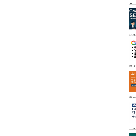
ク
める
目す
業の
め
べ