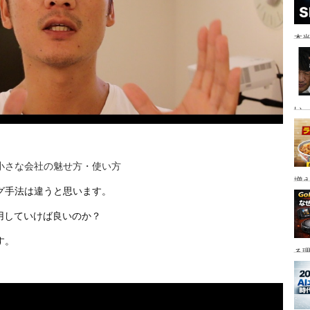
本当
い。
小さな会社の魅せ方・使い方
増
グ手法は違うと思います。
用していけば良いのか？
す。
る