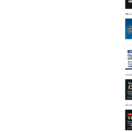
業の
のA
中