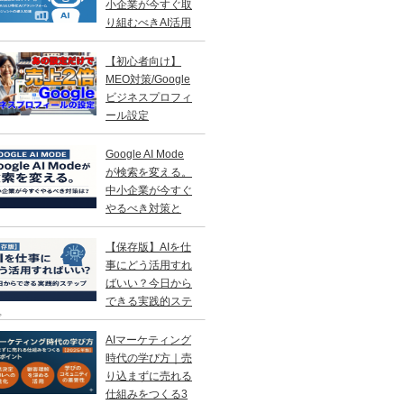
小企業が今すぐ取
り組むべきAI活用
略
【初心者向け】
MEO対策/Google
ビジネスプロフィ
ール設定
Google AI Mode
が検索を変える。
中小企業が今すぐ
やるべき対策と
？
【保存版】AIを仕
事にどう活用すれ
ばいい？今日から
できる実践的ステ
プ
AIマーケティング
時代の学び方｜売
り込まずに売れる
仕組みをつくる3