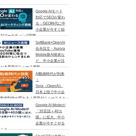
Google AIモード
対応でSEOが変わ
る：GEO時代に中
小企業が今すぐ始
AIマーケティング戦略
SoftBank×OpenAI
合弁設立・Aurora
Mobile新AI発表な
ど、中小企業が注
べき最新AIニュース速報
AI動画時代が到来
｜
Sora（OpenAI）
日本上陸で中小企
動画制作が変わる！最新AIニュースまと
Google AI Modeが
「35言語＋40カ
国」に拡大。中小
企業が今すぐやる
きこと