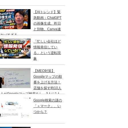
【AIトレンド】緊
急動画：ChatGPT
の画像生成、昨日
と別物。Canva連
がヤバすぎる
「忙しい会社ほど
情報発信してい
る」という逆転現
象
【MEO対策】
Googleマップの順
番を上げる方法！
店舗を探す時10人
人がGoogleマップ検索をし、3人に1人
１日以内に来店する事を知ってますか？
Google検索の謎の
「＋マーク」、い
つから？