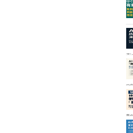
ア
つ
営の