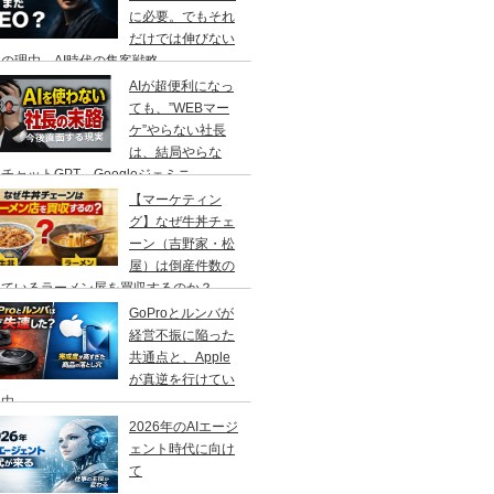
に必要。でもそれ
だけでは伸びない
の理由、AI時代の集客戦略
AIが超便利になっ
ても、”WEBマー
ケ”やらない社長
は、結局やらな
チャットGPT、Googleジェミニ
【マーケティン
グ】なぜ牛丼チェ
ーン（吉野家・松
屋）は倒産件数の
えているラーメン屋を買収するのか？
GoProとルンバが
経営不振に陥った
共通点と、Apple
が真逆を行けてい
理由
2026年のAIエージ
ェント時代に向け
て