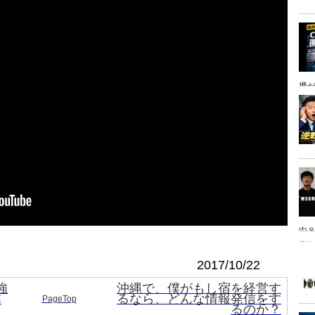
携
中８
は
2017/10/22
強
沖縄で、僕がもし宿を経営す
本
るなら、どんな情報発信をす
PageTop
るのか？