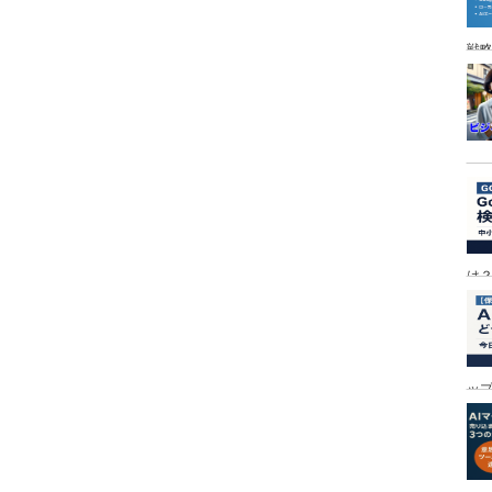
戦
は
ッ