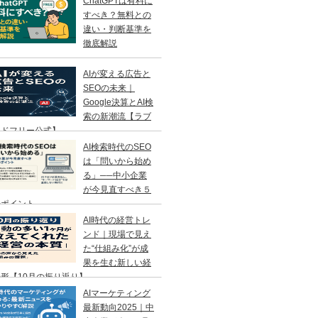
ChatGPTは有料に
すべき？無料との
違い・判断基準を
徹底解説
AIが変える広告と
SEOの未来｜
Google決算とAI検
索の新潮流【ラブ
ンドフリー公式】
AI検索時代のSEO
は「問いから始め
る」──中小企業
が今見直すべき５
のポイント
AI時代の経営トレ
ンド｜現場で見え
た“仕組み化”が成
果を生む新しい経
形【10月の振り返り】
AIマーケティング
最新動向2025｜中