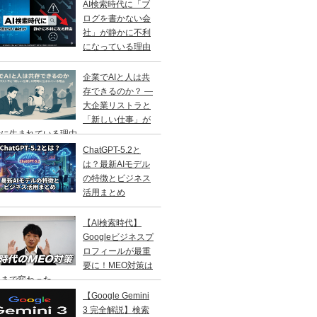
AI検索時代に「ブ
ログを書かない会
社」が静かに不利
になっている理由
企業でAIと人は共
存できるのか？ ―
大企業リストラと
「新しい仕事」が
に生まれている理由 ―
ChatGPT-5.2と
は？最新AIモデル
の特徴とビジネス
活用まとめ
【AI検索時代】
Googleビジネスプ
ロフィールが最重
要に！MEO対策は
こまで変わった
【Google Gemini
3 完全解説】検索