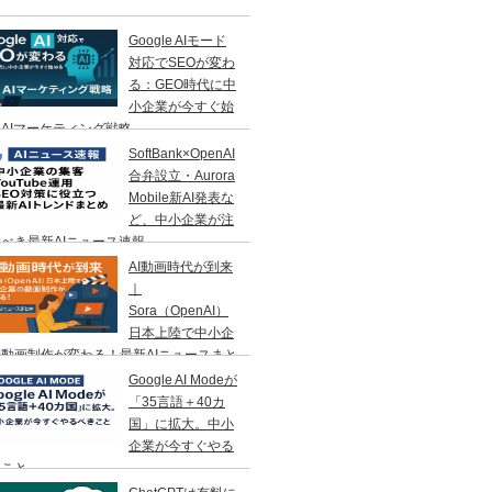
Google AIモード
対応でSEOが変わ
る：GEO時代に中
小企業が今すぐ始
AIマーケティング戦略
SoftBank×OpenAI
合弁設立・Aurora
Mobile新AI発表な
ど、中小企業が注
べき最新AIニュース速報
AI動画時代が到来
｜
Sora（OpenAI）
日本上陸で中小企
動画制作が変わる！最新AIニュースまと
Google AI Modeが
「35言語＋40カ
国」に拡大。中小
企業が今すぐやる
きこと