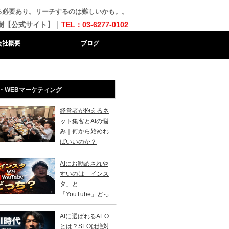
る必要あり。リーチするのは難しいかも。。
樹【公式サイト】｜
TEL：03-6277-0102
会社概要
ブログ
・WEBマーケティング
経営者が抱えるネ
ット集客とAIの悩
み｜何から始めれ
ばいいのか？
AIにお勧めされや
すいのは「インス
タ」と
「YouTube」どっ
？
AIに選ばれるAEO
とは？SEOは絶対