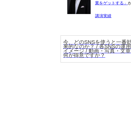
業をゲットする」
講演実績
今、どのSNSを使うと一番
果的なのか？ / 各SNSの運用
イメージ / 動画・写真・文章
何が得意ですか？