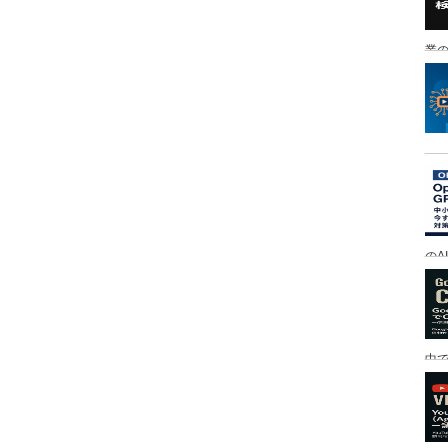
業の
のA
中