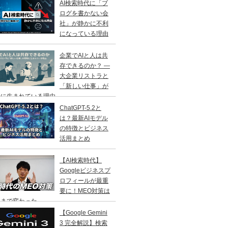
AI検索時代に「ブ
ログを書かない会
社」が静かに不利
になっている理由
企業でAIと人は共
存できるのか？ ―
大企業リストラと
「新しい仕事」が
に生まれている理由 ―
ChatGPT-5.2と
は？最新AIモデル
の特徴とビジネス
活用まとめ
【AI検索時代】
Googleビジネスプ
ロフィールが最重
要に！MEO対策は
こまで変わった
【Google Gemini
3 完全解説】検索