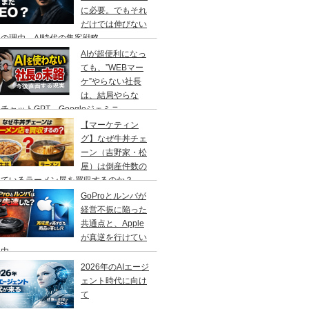
に必要。でもそれ
だけでは伸びない
の理由、AI時代の集客戦略
AIが超便利になっ
ても、”WEBマー
ケ”やらない社長
は、結局やらな
チャットGPT、Googleジェミニ
【マーケティン
グ】なぜ牛丼チェ
ーン（吉野家・松
屋）は倒産件数の
えているラーメン屋を買収するのか？
GoProとルンバが
経営不振に陥った
共通点と、Apple
が真逆を行けてい
理由
2026年のAIエージ
ェント時代に向け
て