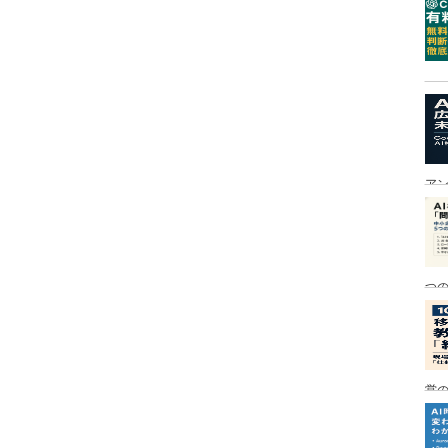
ア
つ
営の