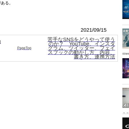
がある。
2021/09/15
苦手なSNSをどうやって使う
効
のか？ YouTube、インスタ
グラム、ツイッター、フェイ
PageTop
スブックの動かし方 内容、
同時
書き方、連携方法
こ