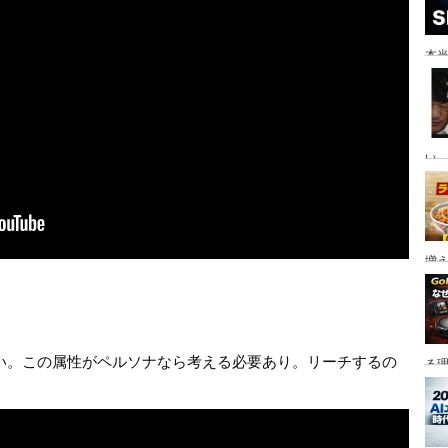
本当
い。
増
ない。この属性がペルソナなら考える必要あり。リーチするの
る