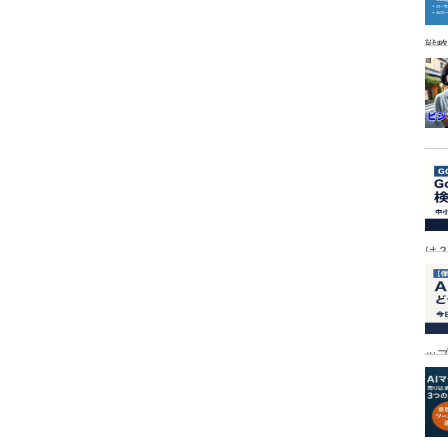
戦
は
ッ