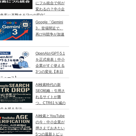
にフル統合で何が
変わるの？中小企
集客に直撃する“3つの変化”
Google「Gemini
3」登場間近で、
再びAI競争が加速
OpenAIがGPT-5.1
を正式発表｜中小
企業がすぐ使える
3つの変化【本日
Iニュース】
AI検索時代の新
SEO戦略：引用さ
れるサイトが勝
つ。CTR61％減の
で生き残る方法
AI検索とYouTube
の今：中小企業が
押さえておきたい
5つの最新トピッ