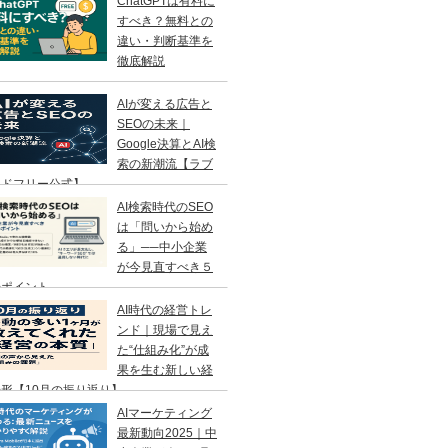
ChatGPTは有料に
すべき？無料との
違い・判断基準を
徹底解説
AIが変える広告と
SEOの未来｜
Google決算とAI検
索の新潮流【ラブ
ンドフリー公式】
AI検索時代のSEO
は「問いから始め
る」──中小企業
が今見直すべき５
のポイント
AI時代の経営トレ
ンド｜現場で見え
た“仕組み化”が成
果を生む新しい経
形【10月の振り返り】
AIマーケティング
最新動向2025｜中