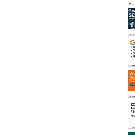
ク
める
目す
業の
め
べ