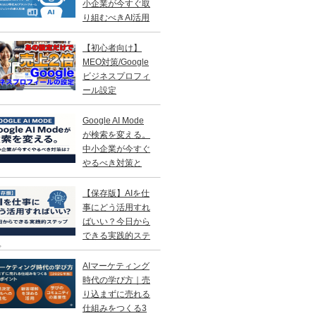
小企業が今すぐ取
り組むべきAI活用
略
【初心者向け】
MEO対策/Google
ビジネスプロフィ
ール設定
Google AI Mode
が検索を変える。
中小企業が今すぐ
やるべき対策と
？
【保存版】AIを仕
事にどう活用すれ
ばいい？今日から
できる実践的ステ
プ
AIマーケティング
時代の学び方｜売
り込まずに売れる
仕組みをつくる3