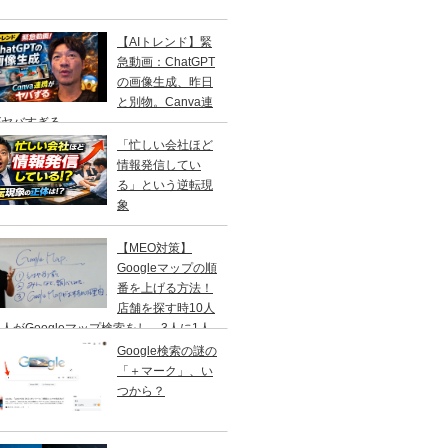
【AIトレンド】緊
急動画：ChatGPT
の画像生成、昨日
と別物。Canva連
がヤバすぎる
「忙しい会社ほど
情報発信してい
る」という逆転現
象
【MEO対策】
Googleマップの順
番を上げる方法！
店舗を探す時10人
人がGoogleマップ検索をし、3人に1人
１日以内に来店する事を知ってますか？
Google検索の謎の
「＋マーク」、い
つから？