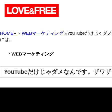
HOME
»
・WEBマーケティング
»YouTubeだけじゃダメなんです。ザワザワさ
には。
・WEBマーケティング
YouTubeだけじゃダメなんです。ザワザワさせるには。