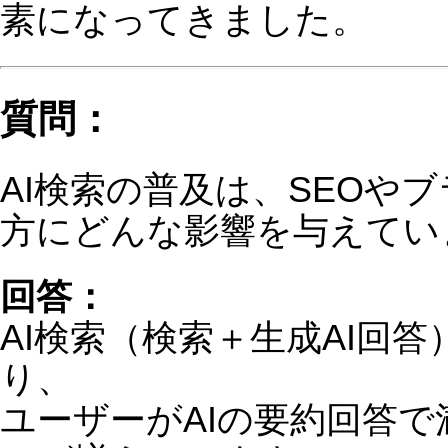
構成が求められます。
質問：
オープンソースAIの拡大は、中小企業
どんなチャンスをもたらしますか？
回答：
アジア太平洋地域でオープンソースAI
普及が加速しており、
日本でも導入機会が増えています。
（出典：Linux Foundation）
これにより、高額な海外製AIモデルに
存せず、
自社文化や顧客層に合わせたAIを導入