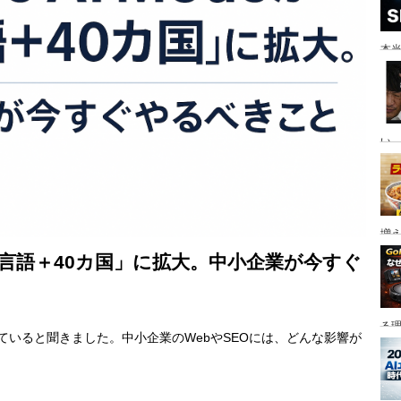
本当
い。
増
eが「35言語＋40カ国」に拡大。中小企業が今すぐ
る
大していると聞きました。中小企業のWebやSEOには、どんな影響が