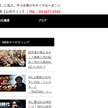
＋40カ国」に拡大。中小企業が今すぐやるべきこと
樹【公式サイト】｜
TEL：03-6277-0102
会社概要
ブログ
・WEBマーケティング
経営者が抱えるネ
ット集客とAIの悩
み｜何から始めれ
ばいいのか？
AIにお勧めされや
すいのは「インス
タ」と
「YouTube」どっ
？
AIに選ばれるAEO
とは？SEOは絶対