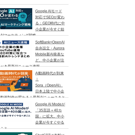
Google AIモード
対応でSEOが変わ
る：GEO時代に中
小企業が今すぐ始
AIマーケティング戦略
SoftBank×OpenAI
合弁設立・Aurora
Mobile新AI発表な
ど、中小企業が注
べき最新AIニュース速報
AI動画時代が到来
｜
Sora（OpenAI）
日本上陸で中小企
動画制作が変わる！最新AIニュースまと
Google AI Modeが
「35言語＋40カ
国」に拡大。中小
企業が今すぐやる
きこと