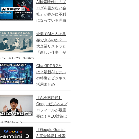
AI検索時代に「ブ
ログを書かない会
社」が静かに不利
になっている理由
企業でAIと人は共
存できるのか？ ―
大企業リストラと
「新しい仕事」が
に生まれている理由 ―
ChatGPT-5.2と
は？最新AIモデル
の特徴とビジネス
活用まとめ
【AI検索時代】
Googleビジネスプ
ロフィールが最重
要に！MEO対策は
こまで変わった
【Google Gemini
3 完全解説】検索