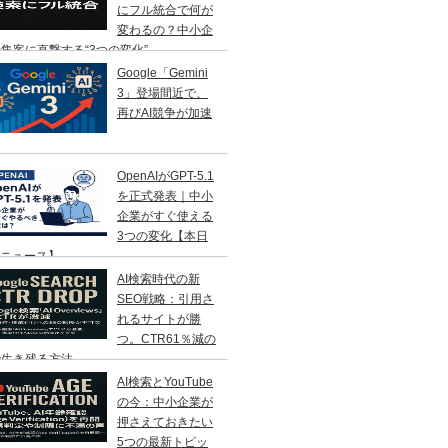
にフル統合で何が
変わるの？中小企
集客に直撃する“3つの変化”
Google「Gemini
3」登場間近で、
再びAI競争が加速
OpenAIがGPT-5.1
を正式発表｜中小
企業がすぐ使える
3つの変化【本日
Iニュース】
AI検索時代の新
SEO戦略：引用さ
れるサイトが勝
つ。CTR61％減の
で生き残る方法
AI検索とYouTube
の今：中小企業が
押さえておきたい
5つの最新トピッ