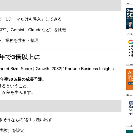
ク
「1テーマだけAI導入」してみる
T、Gemini、Claudeなど）を比較
める
い」業務を共有・整理
7年で3倍以上に
目す
arket Size, Share | Growth [2032]” Fortune Business Insights
年率30％超の成長予測
。
けるということ。
」が差を生みます。
業の
め
きそうなもの”を1つ洗い出す
べ
証実験）を設定