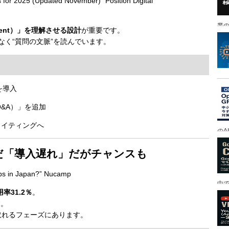
for 2025 (Updated November)” Position Digital
業の
ent）」を理解させる設計
が重要です。
はなく“質問の文脈”を読んでいます。
を導入
&A）」を追加
ライティングへ
のA
まだ「導入遅れ」だがチャンスも
bs in Japan?” Nucamp
中
用率31.2％
。
す。
取れるフェーズにあります。