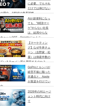
に必要。でもそれ
だけでは伸びない
の理由、AI時代の集客戦略
AIが超便利になっ
ても、”WEBマー
ケ”やらない社長
は、結局やらな
チャットGPT、Googleジェミニ
【マーケティン
グ】なぜ牛丼チェ
ーン（吉野家・松
屋）は倒産件数の
えているラーメン屋を買収するのか？
GoProとルンバが
経営不振に陥った
共通点と、Apple
が真逆を行けてい
理由
2026年のAIエージ
ェント時代に向け
て