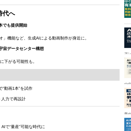
時代へ
が日本でも提供開始
オ」機能など、生成AIによる動画制作が身近に。
cher」宇宙データセンター構想
ア
劇的に下がる可能性も。
つ
能で“動画1本”を試作
I＋人力で再設計
営の
：AIで“量産”可能な時代に