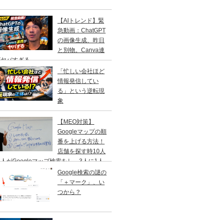
【AIトレンド】緊
急動画：ChatGPT
の画像生成、昨日
と別物。Canva連
がヤバすぎる
「忙しい会社ほど
情報発信してい
る」という逆転現
象
【MEO対策】
Googleマップの順
番を上げる方法！
店舗を探す時10人
人がGoogleマップ検索をし、3人に1人
１日以内に来店する事を知ってますか？
Google検索の謎の
「＋マーク」、い
つから？