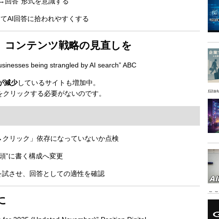
→回答”形式を意識する
にしてAI回答に拾われやすくする
も？ コンテンツ戦略の見直しを
businesses being strangled by AI search” ABC
が減少
しているサイトも増加中。
同時
をクリックする必要がないのです。
→クリック」依存になっていないか点検
冒頭”に書く構成へ変更
を試させ、回答としての適性を確認
こ
に