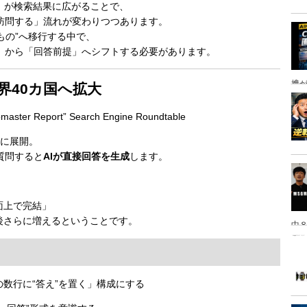
」が検索結果に広がることで、
訪問する」流れが変わりつつあります。
もの”へ移行する中で、
」から「回答前提」へシフトする必要があります。
携
e、世界40カ国へ拡大
ster Report” Search Engine Roundtable
に展開。
質問すると
AIが直接回答を生成
します。
面上で完結」
後さらに増えるということです。
中８
は
数行に“答え”を置く」構成にする