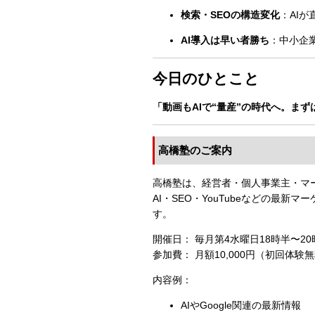
検索・SEOの構造変化
：AI
AI導入は早い者勝ち
：中小企業
今日のひとこと
「動画もAIで“量産”の時代へ。ま
高橋塾のご案内
高橋塾は、経営者・個人事業主・マ
AI・SEO・YouTubeなどの最
す。
開催日： 毎月第4水曜日18時半〜
参加費： 月額10,000円（初回体験
内容例：
AIやGoogle関連の最新情報