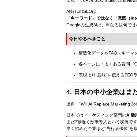
出典：“70+ AI SEO Statistics & News 
AI時代のSEOは、
「キーワード」ではなく「意図（Int
Googleの生成AIは、単なる語句で
今日やるべきこと
構造化データやFAQスキーマ
各ページに「よくある質問（Q
表現より“意味”を伝えるSEO
4. 日本の中小企業は
出典：“Will AI Replace Marketing Jo
日本ではマーケティング部門の
AI活
まだ7割近くが未導入という状況で
早く始めた企業ほど“先行者優位”を