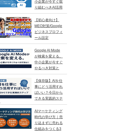
小企業が今すぐ取
り組むべきAI活用
略
【初心者向け】
MEO対策/Google
ビジネスプロフィ
ール設定
Google AI Mode
が検索を変える。
中小企業が今すぐ
やるべき対策と
？
【保存版】AIを仕
事にどう活用すれ
ばいい？今日から
できる実践的ステ
プ
AIマーケティング
時代の学び方｜売
り込まずに売れる
仕組みをつくる3