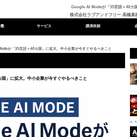
Google AI Modeが「35言語
株式会社ラブアンドフリー 高橋真
e塾
サービス
講演依頼
 AI Modeが「35言語＋40カ国」に拡大。中小企業が今すぐやるべきこと
語＋40カ国」に拡大。中小企業が今すぐやるべきこと
ち