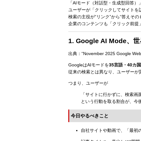
「AIモード（対話型・生成型回答）
ユーザーが「クリックしてサイトを
検索の主役が“リンク”から“答えその
企業のコンテンツも「クリック前提
1. Google AI Mod
出典：“November 2025 Google Webma
GoogleはAIモードを
35言語・40カ国
従来の検索とは異なり、ユーザーが
つまり、ユーザーが
「サイトに行かずに、検索画
という行動を取る割合が、今
今日やるべきこと
自社サイトや動画で、「最初の