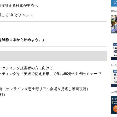
が直接答える検索が主流へ
戦
こそ“今”がチャンス
ずは試作１本から始めよう。」
は
ーケティング担当者の方に向けて、
新マーケティングを「実践で使える形」で学ぶ90分の月例セミナーで
20時（オンライン＆恵比寿リアル会場＆見逃し動画視聴）
ッ
無料）