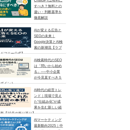
ChatGPTは有料に
すべき？無料との
違い・判断基準を
徹底解説
AIが変える広告と
SEOの未来｜
Google決算とAI検
索の新潮流【ラブ
ンドフリー公式】
AI検索時代のSEO
は「問いから始め
る」──中小企業
が今見直すべき５
のポイント
AI時代の経営トレ
ンド｜現場で見え
た“仕組み化”が成
果を生む新しい経
形【10月の振り返り】
AIマーケティング
最新動向2025｜中